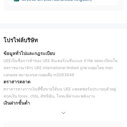
โปรไฟล์บริษัท
ข้อมูลทั่วไปและกฎระเบียบ
UEEเป็นชื่อการค้าของ UEE อินเตอร์เนชั่นแนล จำกัด จดทะเบียนใน
สหราชอาณาจักร UEE international limited ถูกควบคุมโดย msn
canada หมายเลขควบคุมคือ m2063649
ตราสารตลาด
ตราสารทางการเงินที่ซื้อขายได้บน UEE แพลตฟอร์มประกอบด้วยคู่
สกุลเงิน forex, cfds, ดัชนีหุ้น, โลหะมีค่าและพลังงาน
เงินฝากขั้นต่ำ
UEEให้บริการเทรดเดอร์สามบัญชี ได้แก่ บัญชี micro, standard และ
excutive เงินฝากเริ่มต้นขั้นต่ำสำหรับการเริ่มต้นบัญชีพื้นฐานคือ $5
ซึ่งฟังดูสมเหตุสมผลสำหรับเทรดเดอร์ทั่วไปส่วนใหญ่ บัญชีอิสลามเป็น