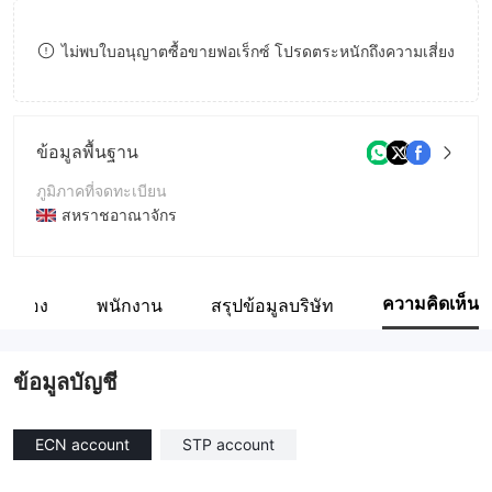
8
9
ไม่พบใบอนุญาตซื้อขายฟอเร็กซ์ โปรดตระหนักถึงความเสี่ยง
9
ข้อมูลพื้นฐาน
ภูมิภาคที่จดทะเบียน
สหราชอาณาจักร
ระยะเวลาดำเนินการ
5-10ปี
ความคิดเห็น
ี่ยวข้อง
พนักงาน
สรุปข้อมูลบริษัท
ชื่อบริษัท
UEE国际有限公司
ข้อมูลบัญชี
ECN account
STP account