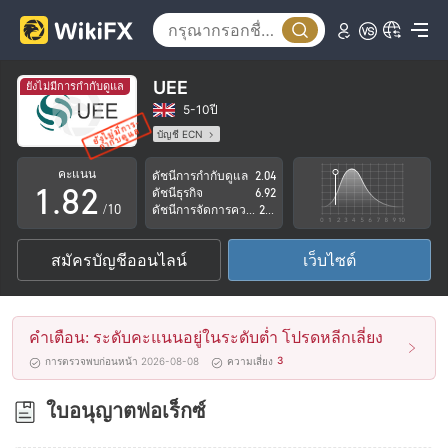
3
4
5
UEE
ยังไม่มีการกำกับดูแล
6
0
5-10ปี
บัญชี ECN
0
7
1
ใบอนุญาตในการกำกับดูแลกำลังถูกตั้งข้อสงสัย
คะแนน
ดัชนีการกำกับดูแล
2.04
กลุ่มธุรกิจที่ต้องสงสัย
1
.
8
2
ดัชนีธุรกิจ
6.92
ระวังความเสี่ยงอันตรายที่อาจจะซ่อนอยู่
/10
ดัชนีการจัดการความเสี่ยง
2.36
2
9
3
สมัครบัญชีออนไลน์
เว็บไซต์
3
4
4
5
คำเตือน: ระดับคะแนนอยู่ในระดับต่ำ โปรดหลีกเลี่ยง
5
6
3
การตรวจพบก่อนหน้า 2026-08-08
ความเสี่ยง
6
7
ใบอนุญาตฟอเร็กซ์
7
8