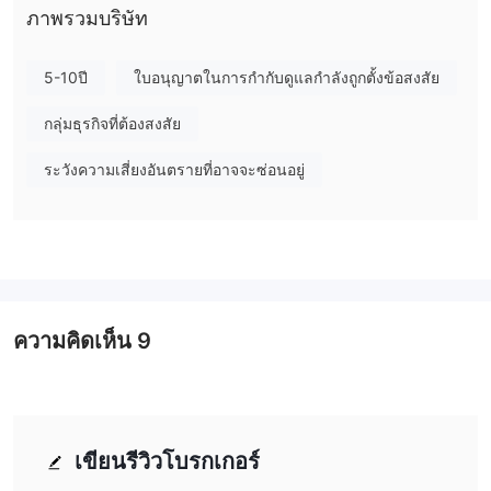
ภาพรวมบริษัท
ทางเลือกสำหรับสามบัญชี
การงัด
ในแง่ของเลเวอเรจการซื้อขาย ระดับเลเวอเรจสูงสุดที่เสนอโดย UEE
5-10ปี
ใบอนุญาตในการกำกับดูแลกำลังถูกตั้งข้อสงสัย
ค่อนข้างสูงถึง 1:888 เนื่องจากเลเวอเรจสามารถขยายทั้งกำไรและ
กลุ่มธุรกิจที่ต้องสงสัย
ขาดทุน การเลือกปริมาณที่เหมาะสมคือการกำหนดความเสี่ยงที่สำคัญ
สำหรับเทรดเดอร์
ระวังความเสี่ยงอันตรายที่อาจจะซ่อนอยู่
สเปรด & ค่าคอมมิชชั่น
สเปรดในทุกสาขาวิชาต่ำเพียง 1 pip ในสามบัญชี อย่างไรก็ตาม สเปร
ดเฉพาะเจาะจงสำหรับตราสารบางประเภทจะไม่ถูกเปิดเผยอย่าง
สมบูรณ์ UEE เสนอสภาพแวดล้อมที่ไม่มีค่าคอมมิชชั่นให้กับเทรดเดอร์
มีแพลตฟอร์มการซื้อขาย
เมื่อพูดถึงแพลตฟอร์มการซื้อขายที่มีให้ UEE มีสามตัวเลือก: mt4 pc,
ความคิดเห็น
9
iphone trader และ android trader
ฝาก & ถอน
ไม่มีวิธีการชำระเงินบน UEE เว็บไซต์อย่างเป็นทางการ อันที่จริงแล้ว
โบรกเกอร์รายอื่น ๆ รองรับตัวเลือกการระดมทุน เช่น การโอนเงินผ่าน
ธนาคาร วีซ่า มาสเตอร์การ์ด รวมถึงการชำระเงินออนไลน์ที่เป็นที่นิยม
เขียนรีวิวโบรกเกอร์
เช่น skrill และ neteller