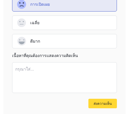
กำลังเตรียมอยู่ในขณะนี้ ซึ่งแสดงให้เห็นถึงความพยายามใน
การเปิดเผย
การขยายขอบเขตของทรัพยากรการศึกษาของบริษัท
บริการลูกค้า
เฉลี่ย
Admirals ให้บริการแชทออนไลน์เป็นช่องทางสนับสนุนลูกค้า
แต่ฟังก์ชันการทำงานของมันดูเหมือนจะถูกจำกัด การคลิก
ดีมาก
โลโก้แชทรายงานว่าไม่มีการตอบสนอง ในขณะที่การมีอยู่ใน
สื่อสังคมแสดงให้เห็นถึงระดับการเข้าถึงบางระดับ การขาด
เนื้อหาที่คุณต้องการแสดงความคิดเห็น
ของตัวเลือกการสนับสนุนทางโทรศัพท์และอีเมล จำกัดวิธีการ
ติดต่อโดยตรง
กรุณาใส่...
ที่อยู่ตามที่อยู่จริง:
ชั้น 37, วันแคนาดาสแควร์, แคนารีวอร์ฟ,
ลอนดอน, E14 5AB, สหราชอาณาจักร
สรุป
โดยรวมแล้ว ในขณะที่ทรัพยากรการศึกษาและการฝากเงิน
ส่งความเห็น
ขั้นต่ำที่ต่ำของ Admirals อาจมีความน่าสนใจสำหรับบางคน
แต่จริงๆแล้วเป็นโบรกเกอร์ที่ไม่ได้รับการควบคุม ผู้ซื้อขาย
ควรระมัดระวังเพิ่มเติมเมื่อซื้อขายกับโบรกเกอร์นี้