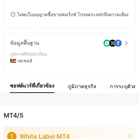
9
8
ไม่พบใบอนุญาตซื้อขายฟอเร็กซ์ โปรดตระหนักถึงความเสี่ยง
9
ข้อมูลพื้นฐาน
ภูมิภาคที่จดทะเบียน
เซเชลส์
ระยะเวลาดำเนินการ
2-5ปี
ซอฟต์แวร์ที่เกี่ยวข้อง
ภูมิภาคธุรกิจ
การระบุตัวตน
ชื่อบริษัท
Admirals SC Ltd
MT4/5
White Label MT4