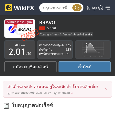
BRAVO
ยังไม่มีการกำกับดูแล
0
5-10ปี
ใบอนุญาตในการกำกับดูแลกำลังถูกตั้งข้อสงสัย
1
0
กลุ่มธุรกิจที่ต้องสงสัย
คะแนน
ดัชนีการกำกับดูแล
2.65
ระวังความเสี่ยงอันตรายที่อาจจะซ่อนอยู่
2
.
0
1
ดัชนีธุรกิจ
6.85
/10
ดัชนีการจัดการความเสี่ยง
2.87
3
1
2
สมัครบัญชีออนไลน์
เว็บไซต์
4
2
3
5
3
4
คำเตือน: ระดับคะแนนอยู่ในระดับต่ำ โปรดหลีกเลี่ยง
6
4
5
2
การตรวจพบก่อนหน้า 2026-08-07
ความเสี่ยง
7
5
6
ใบอนุญาตฟอเร็กซ์
8
6
7