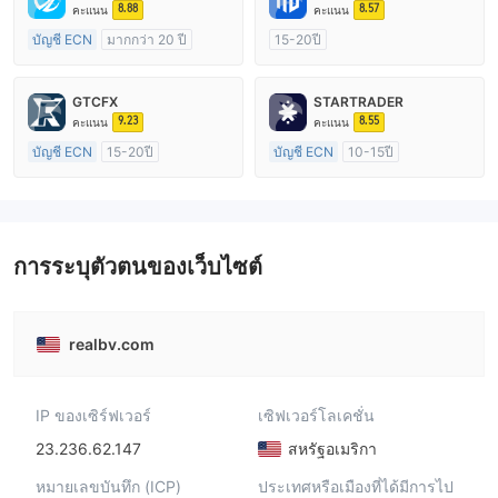
8.88
8.57
คะแนน
คะแนน
บัญชี ECN
มากกว่า 20 ปี
15-20ปี
การกำกับดูแล ออสเตรเลีย
การกำกับดูแล ออสเตรเลีย
ใบอนุญาต Market Making (MM)
ใบอนุญาต Market Making (MM)
GTCFX
STARTRADER
ใบอนุญาต MT4 แบบเต็ม
การวิจัยตนเอง
9.23
8.55
คะแนน
คะแนน
บัญชี ECN
15-20ปี
บัญชี ECN
10-15ปี
การกำกับดูแล สหราชอาณาจักร
การกำกับดูแล ออสเตรเลีย
ใบอนุญาต Market Making (MM)
ใบอนุญาต Market Making (MM)
ใบอนุญาต MT4 แบบเต็ม
ใบอนุญาต MT4 แบบเต็ม
การระบุตัวตนของเว็บไซต์
realbv.com
IP ของเซิร์ฟเวอร์
เซิฟเวอร์โลเคชั่น
23.236.62.147
สหรัฐอเมริกา
หมายเลขบันทึก (ICP)
ประเทศหรือเมืองที่ได้มีการไป