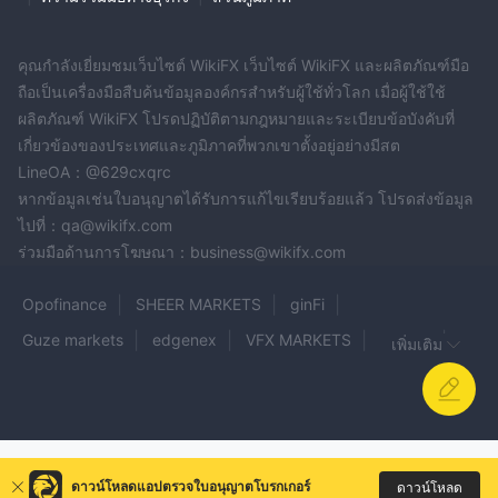
คุณกำลังเยี่ยมชมเว็บไซต์ WikiFX เว็บไซต์ WikiFX และผลิตภัณฑ์มือ
ถือเป็นเครื่องมือสืบค้นข้อมูลองค์กรสำหรับผู้ใช้ทั่วโลก เมื่อผู้ใช้ใช้
ผลิตภัณฑ์ WikiFX โปรดปฏิบัติตามกฎหมายและระเบียบข้อบังคับที่
เกี่ยวข้องของประเทศและภูมิภาคที่พวกเขาตั้งอยู่อย่างมีสต
LineOA：@629cxqrc
หากข้อมูลเช่นใบอนุญาตได้รับการแก้ไขเรียบร้อยแล้ว โปรดส่งข้อมูล
ไปที่：qa@wikifx.com
ร่วมมือด้านการโฆษณา：business@wikifx.com
Opofinance
SHEER MARKETS
ginFi
Guze markets
edgenex
VFX MARKETS
BEFLIX
เพิ่มเติม
ThreeTrader
Global Coin FX
MAX MARKET FX
Gain X
AnyTrades
Orca Investment Group
GMT Markets
SCB
MONT BLANC INVESTMENT
FUTURE EARNERS
Binatex
Validus
ดาวน์โหลดแอปตรวจใบอนุญาตโบรกเกอร์
ดาวน์โหลด