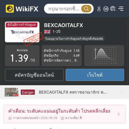
4
5
0
6
BEXCAOITALFX
ยังไม่มีการกำกับดูแล
1
7
1-2ปี
ใบอนุญาตในการกำกับดูแลกำลังถูกตั้งข้อสงสัย
0
2
8
กลุ่มธุรกิจที่ต้องสงสัย
คะแนน
ดัชนีการกำกับดูแล
1.45
ระวังความเสี่ยงอันตรายที่อาจจะซ่อนอยู่
1
.
3
9
ดัชนีธุรกิจ
4.69
/10
ดัชนีการจัดการความเสี่ยง
0.99
2
4
สมัครบัญชีออนไลน์
เว็บไซต์
3
5
4
6
BEXCAOITALFX สหราชอาณาจักร ตรวจสอบแล้ว: ไม่พบการมีอยู่ทางกายภาพ
Danger
5
7
คำเตือน: ระดับคะแนนอยู่ในระดับต่ำ โปรดหลีกเลี่ยง
6
8
3
การตรวจพบก่อนหน้า 2026-08-06
ความเสี่ยง
7
9