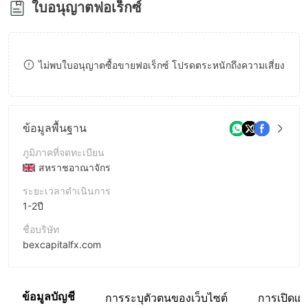
ใบอนุญาตฟอเร็กซ์
8
9
ไม่พบใบอนุญาตซื้อขายฟอเร็กซ์ โปรดตระหนักถึงความเสี่ยง
ข้อมูลพื้นฐาน
ภูมิภาคที่จดทะเบียน
สหราชอาณาจักร
ระยะเวลาดำเนินการ
1-2ปี
ชื่อบริษัท
bexcapitalfx.com
ชื่อย่อบริษัท
BEXCAOITALFX
ข้อมูลบัญชี
การระบุตัวตนของเว็บไซต์
การเปิดเผ
พนักงานบริษัท