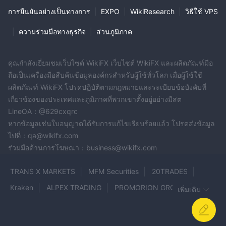
การยืนยันอย่างเป็นทางการ
|
EXPO
|
WikiResearch
|
วิธีใช้ VPS
|
ความร่วมมือทางธุรกิจ
|
ส่วนภูมิภาค
คุณกำลังเยี่ยมชมเว็บไซต์ WikiFX เว็บไซต์ WikiFX และผลิตภัณฑ์มือ
ถือเป็นเครื่องมือสืบค้นข้อมูลองค์กรสำหรับผู้ใช้ทั่วโลก เมื่อผู้ใช้ใช้
ผลิตภัณฑ์ WikiFX โปรดปฏิบัติตามกฎหมายและระเบียบข้อบังคับที่
เกี่ยวข้องของประเทศและภูมิภาคที่พวกเขาตั้งอยู่อย่างมีสต
LineOA：@629cxqrc
หากข้อมูลเช่นใบอนุญาตได้รับการแก้ไขเรียบร้อยแล้ว โปรดส่งข้อมูล
ไปที่：qa@wikifx.com
ร่วมมือด้านการโฆษณา：business@wikifx.com
TRANS X MARKETS
MFM Securities
20TRADES
Kraken
ALPEX TRADING
PROMORION GROUP
เพิ่มเติม
Nevarlei
SEAGULL
Afex EU
FX Trade Terminal
AMELOK
CBS Market