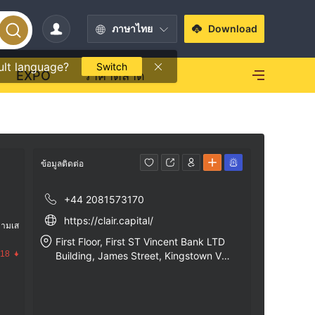
ภาษาไทย
Download
ult language?
Switch
EXPO
ราคาตลาด
ข้อมูลติดต่อ
+44 2081573170
https://clair.capital/
วามเส
First Floor, First ST Vincent Bank LTD
.18
Building, James Street, Kingstown VC
0100, St. Vincent and the Grenadines.