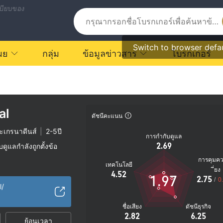
บียบของ
Switch to browser defa
ผย
กลุ่ม
ข้อมูลข่าวสาร
โบรกเกอร์
al
ดัชนีคะแนน
ะเกรนาดีนส์
|
2-5ปี
การกำกับดูแล
2.69
ูแลกำลังถูกตั้งข้อ
การคุมค
เทคโนโลยี
ัย
ี่ยง
4.52
1.97
2.75
ตรายที่อาจจะซ่อนอยู่
/
0
l/
ชื่อเสียง
ดัชนีธุรกิจ
2.82
6.25
ย้อนเวลา