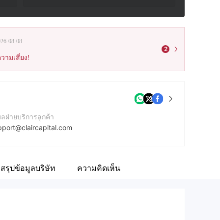
026-08-08
2
วามเสี่ยง!
มลฝ่ายบริการลูกค้า
pport@claircapital.com
ร์ติดต่อ
42081573170
สรุปข้อมูลบริษัท
ความคิดเห็น
บไซต์ของบริษัท
ps://clair.capital/