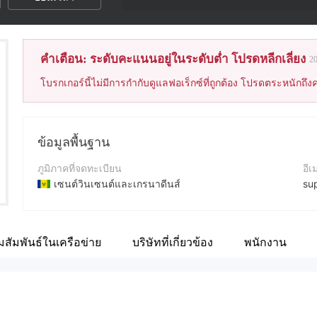
คำเตือน: ระดับคะแนนอยู่ในระดับต่ำ โปรดหลีกเลี่ยง
2
โบรกเกอร์นี้ไม่มีการกำกับดูแลฟอเร็กซ์ที่ถูกต้อง โปรดตระหนักถึงค
ข้อมูลพื้นฐาน
ภูมิภาคที่จดทะเบียน
อีเ
เซนต์วินเซนต์และเกรนาดีนส์
su
ระยะเวลาดำเนินการ
เบอ
2-5ปี
+4
สัมพันธ์ในเครือข่าย
บริษัทที่เกี่ยวข้อง
พนักงาน
ชื่อบริษัท
เว็
Smart Oasis LLC
htt