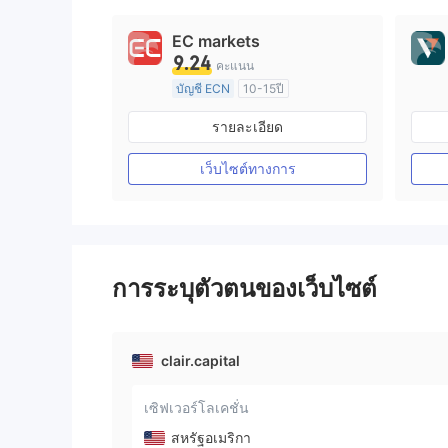
EC markets
9.24
คะแนน
บัญชี ECN
10-15ปี
การกำกับดูแล ออสเตรเลีย
รายละเอียด
ใบอนุญาต Market Making (MM)
ใบอนุญาต MT4 แบบเต็ม
เว็บไซต์ทางการ
การระบุตัวตนของเว็บไซต์
clair.capital
เซิฟเวอร์โลเคชั่น
สหรัฐอเมริกา