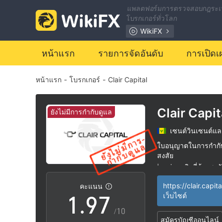
2
0
แพลตฟอร์มการตรวจสอบกฎระเ
โบรกเกอร์ทั่วโลก
3
1
WikiFX
4
2
หน้าแรก
รายการจัดอันดับ
การเปิดเ
หน้าแรก
-
โบรกเกอร์
-
Clair Capital
5
3
6
4
Clair Capit
ยังไม่มีการกำกับดูแล
เซนต์วินเซนต์แล
7
5
ใบอนุญาตในการกำกับด
สงสัย
0
8
6
กลุ่มธุรกิจที่ต้องสงส
|
ระวังความเสี่ยงอัน
|
https://clair.capita
คะแนน
1
.
9
7
เว็บไซต์
/10
สมัครบัญชีออนไลน์