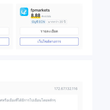
fpmarkets
8.88
คะแนน
บัญชี ECN
มากกว่า 20 ปี
การกำกับดูแล ออสเตรเลีย
รายละเอียด
arket Making (MM)
ใบอนุญาต Market Making (MM)
ใบอนุญาต MT4 แบบเต็ม
เว็บไซต์ทางการ
172.67.132.116
หรือเมืองที่ได้มีการไปเยือนโดยหลักๆ