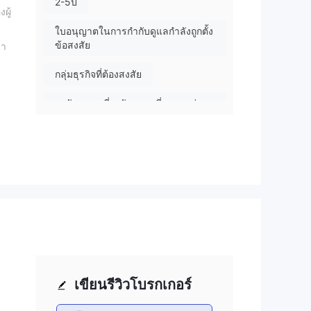
2-5ปี
ผู้
ใบอนุญาตในการกำกับดูแลกำลังถูกตั้ง
ข้อสงสัย
นำ
กลุ่มธุรกิจที่ต้องสงสัย
ระวังความเสี่ยงอันตรายที่อาจจะซ่อน
อยู่
ตก
มผล
าร
ความ
เขียนรีวิวโบรกเกอร์
อง