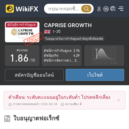
3
1
4
2
5
3
CAPRISE GROWTH
ยังไม่มีการกำกับดูแล
6
4
1-2ปี
ใบอนุญาตในการกำกับดูแลกำลังถูกตั้งข้อสงสัย
0
7
5
กลุ่มธุรกิจที่ต้องสงสัย
คะแนน
ดัชนีการกำกับดูแล
2.76
ระวังความเสี่ยงอันตรายที่อาจจะซ่อนอยู่
1
.
8
6
ดัชนีธุรกิจ
4.29
/10
ดัชนีการจัดการความเสี่ยง
2.51
2
9
7
สมัครบัญชีออนไลน์
เว็บไซต์
3
8
4
9
คำเตือน: ระดับคะแนนอยู่ในระดับต่ำ โปรดหลีกเลี่ยง
5
2
การตรวจพบก่อนหน้า 2026-08-08
ความเสี่ยง
6
ใบอนุญาตฟอเร็กซ์
7