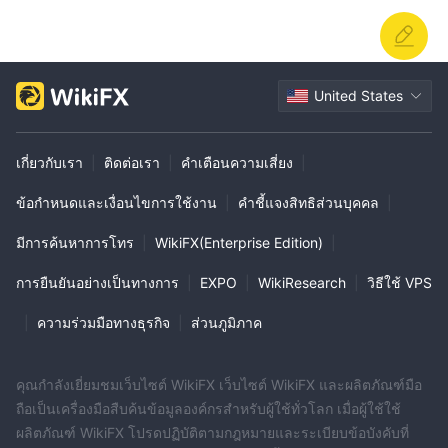
United States
เกี่ยวกับเรา
|
ติดต่อเรา
|
คำเตือนความเสี่ยง
|
ข้อกำหนดและเงื่อนไขการใช้งาน
|
คำชี้แจงสิทธิส่วนบุคคล
|
มีการค้นหาการโทร
|
WikiFX(Enterprise Edition)
|
การยืนยันอย่างเป็นทางการ
|
EXPO
|
WikiResearch
|
วิธีใช้ VPS
|
ความร่วมมือทางธุรกิจ
|
ส่วนภูมิภาค
คุณกำลังเยี่ยมชมเว็บไซต์ WikiFX เว็บไซต์ WikiFX และผลิตภัณฑ์มือ
ถือเป็นเครื่องมือสืบค้นข้อมูลองค์กรสำหรับผู้ใช้ทั่วโลก เมื่อผู้ใช้ใช้
ผลิตภัณฑ์ WikiFX โปรดปฏิบัติตามกฎหมายและระเบียบข้อบังคับที่