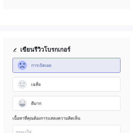
ภาคการเงินของพวกเขา มีการให้บริการสินเชื่อคริปโตและทั้งแบบ
ระยะเวลาที่กำหนดและแบบเปิด บริการเงินตราต่างประเทศสำหรับคู่
เงินตราเฟียต์และคริปโตฟีเชียล มีการเลือกจาก 18 สกุลเงินและ 400+
สกุลเงินดิจิตอล
เลเวอเรจ
5 เท่า
FalconX นำเสนอเลเวอเรจสูงสุด
สำหรับสกุลเงินหลัก เลเวอเรจ
เขียนรีวิวโบรกเกอร์
ช่วยให้นักเทรดสามารถเพิ่มโอกาสในการได้รับผลตอบแทนจากการ
เทรดของพวกเขา แต่ยังเพิ่มความเสี่ยงที่เกี่ยวข้อง
การเปิดเผย
เฉลี่ย
ดีมาก
เนื้อหาที่คุณต้องการแสดงความคิดเห็น
กรุณาใส่...