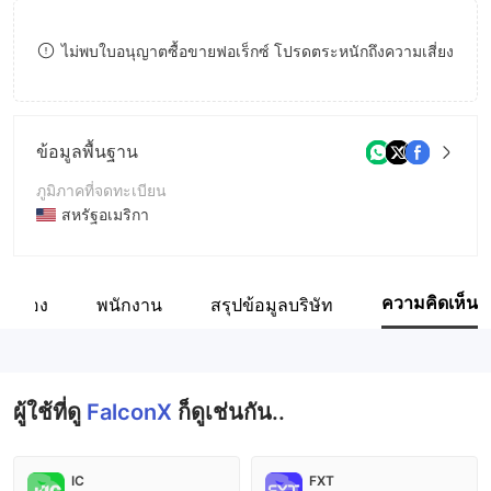
8
ไม่พบใบอนุญาตซื้อขายฟอเร็กซ์ โปรดตระหนักถึงความเสี่ยง
9
ข้อมูลพื้นฐาน
ภูมิภาคที่จดทะเบียน
สหรัฐอเมริกา
ระยะเวลาดำเนินการ
2-5ปี
ความคิดเห็น
ี่ยวข้อง
พนักงาน
สรุปข้อมูลบริษัท
ชื่อบริษัท
FalconX Delta, Inc
ผู้ใช้ที่ดู
FalconX
ก็ดูเช่นกัน..
IC
FXT