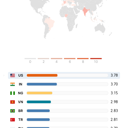
0
2
4
6
8
10
3.78
US
3.70
IN
3.15
NG
2.98
VN
2.83
BR
2.81
TR