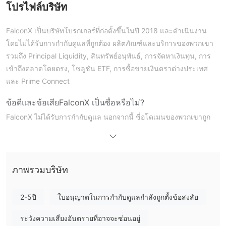
โปรไฟล์บริษัท
FalconX เป็นบริษัทโบรกเกอร์ที่ก่อตั้งขึ้นในปี 2018 และดำเนินงาน
โดยไม่ได้รับการกำกับดูแลที่ถูกต้อง ผลิตภัณฑ์และบริการของพวกเขา
รวมถึง Principal Liquidity, สินทรัพย์อนุพันธ์, การจัดหาเงินทุน, การ
เข้าถึงตลาดโดยตรง, โซลูชัน ETF, การซื้อขายเงินตราต่างประเทศ
และ Prime Connect
ข้อดีและข้อเสีย
FalconX เป็นซื่อหรือไม่?
FalconX ไม่ได้รับการกำกับดูแล นอกจากนี้ ชื่อโดเมนของพวกเขาถูก
ลงทะเบียนเมื่อวันที่ 22 พฤษภาคม 2018 และสถานะปัจจุบันคือ
"clientDeleteProhibited, clientTransferProhibited,
clientUpdateProhibited"
ภาพรวมบริษัท
ผลิตภัณฑ์และบริการ
principal liquidity สำหรับสินทรัพย์อนุพันธ์
FalconX นำเสนอ
2-5ปี
ใบอนุญาตในการกำกับดูแลกำลังถูกตั้งข้อสงสัย
OTC, การจัดหาเงินทุน, การเข้าถึงตลาดโดยตรง, โซลูชัน
ETF, การซื้อขายเงินตราต่างประเทศ และ prime connect
ใน
ระวังความเสี่ยงอันตรายที่อาจจะซ่อนอยู่