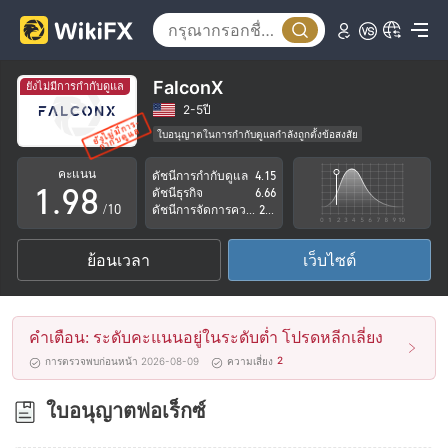
4
3
5
4
6
5
FalconX
ยังไม่มีการกำกับดูแล
7
6
2-5ปี
ใบอนุญาตในการกำกับดูแลกำลังถูกตั้งข้อสงสัย
0
8
7
ระวังความเสี่ยงอันตรายที่อาจจะซ่อนอยู่
คะแนน
ดัชนีการกำกับดูแล
4.15
1
.
9
8
ดัชนีธุรกิจ
6.66
/10
ดัชนีการจัดการความเสี่ยง
2.69
2
9
ย้อนเวลา
เว็บไซต์
3
4
คำเตือน: ระดับคะแนนอยู่ในระดับต่ำ โปรดหลีกเลี่ยง
5
2
การตรวจพบก่อนหน้า 2026-08-09
ความเสี่ยง
6
ใบอนุญาตฟอเร็กซ์
7