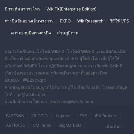
มีการค้นหาการโทร
|
WikiFX(Enterprise Edition)
|
การยืนยันอย่างเป็นทางการ
|
EXPO
|
WikiResearch
|
วิธีใช้ VPS
|
ความร่วมมือทางธุรกิจ
|
ส่วนภูมิภาค
คุณกำลังเยี่ยมชมเว็บไซต์ WikiFX เว็บไซต์ WikiFX และผลิตภัณฑ์มือ
ถือเป็นเครื่องมือสืบค้นข้อมูลองค์กรสำหรับผู้ใช้ทั่วโลก เมื่อผู้ใช้ใช้
ผลิตภัณฑ์ WikiFX โปรดปฏิบัติตามกฎหมายและระเบียบข้อบังคับที่
เกี่ยวข้องของประเทศและภูมิภาคที่พวกเขาตั้งอยู่อย่างมีสต
LineOA：@629cxqrc
หากข้อมูลเช่นใบอนุญาตได้รับการแก้ไขเรียบร้อยแล้ว โปรดส่งข้อมูล
ไปที่：qa@wikifx.com
ร่วมมือด้านการโฆษณา：business@wikifx.com
FASTWIN
PLOTIO
fxglobe
IEXS
iFX Brokers
ABTRADE
CM Index
BigMarkets
เพิ่มเติม