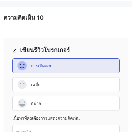
TradeFillsนำเสนอตราสารที่ซื้อขายได้หลากหลายสำหรับลูกค้า ซึ่ง
รวมถึงคู่สกุลเงินฟอเร็กซ์ สินค้าโภคภัณฑ์ ดัชนี หุ้น และสกุลเงินดิจิทัล
ความคิดเห็น
10
การเลือกคู่สกุลเงินฟอเร็กซ์ประกอบด้วยคู่สกุลเงินหลัก คู่เงินรอง และคู่
เงินแปลกใหม่ นอกจากนี้ ลูกค้าสามารถซื้อขาย cfds กับโลหะมีค่า
เช่น ทองคำและเงิน รวมถึงสินค้าพลังงาน เช่น น้ำมันและก๊าซ ดัชนี
ยอดนิยมระดับโลกที่หลากหลาย เช่น s&p 500 และ nikkei 225 ก็มีให้
เขียนรีวิวโบรกเกอร์
ซื้อขายเช่นกัน นอกจากนี้, TradeFills เสนอการซื้อขาย cfd ในสกุลเงิน
ดิจิทัลที่เป็นที่รู้จักมากที่สุด เช่น bitcoin, ethereum, litecoin และ
ripple
การเปิดเผย
ประเภทบัญชี
เฉลี่ย
มีบัญชีสี่ประเภทให้เลือก ได้แก่ บัญชี micro, standard, professional
และ ecn บัญชีแต่ละประเภทมีคุณสมบัติ สิทธิประโยชน์ และเงื่อนไข
การซื้อขายที่แตกต่างกันไป นักเทรดสามารถเลือกประเภทบัญชีที่
ดีมาก
เหมาะกับสไตล์การเทรด ประสบการณ์ และงบประมาณของพวกเขา
หนึ่งในข้อได้เปรียบที่สำคัญของ TradeFills คือบัญชีทุกประเภทมีข้อ
เนื้อหาที่คุณต้องการแสดงความคิดเห็น
กำหนดการฝากขั้นต่ำที่ต่ำเพียง $5 สิ่งนี้ทำให้ผู้ค้าเริ่มต้นซื้อขายได้ง่าย
และราคาไม่แพง TradeFills แม้ว่าพวกเขาจะยังใหม่กับการซื้อขายหรือ
กรุณาใส่...