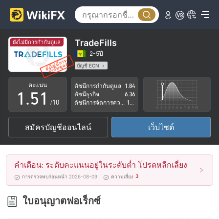
0
1
2
TradeFills
ยังไม่มีการกำกับดูแล
3
2-5ปี
บัญชี ECN
0
4
0
ใบอนุญาตในการกำกับดูแลกำลังถูกตั้งข้อสงสัย
คะแนน
ดัชนีการกำกับดูแล
1.84
กลุ่มธุรกิจที่ต้องสงสัย
1
.
5
1
ดัชนีธุรกิจ
6.36
ระวังความเสี่ยงอันตรายที่อาจจะซ่อนอยู่
/10
ดัชนีการจัดการความเสี่ยง
1.30
2
6
2
สมัครบัญชีออนไลน์
เว็บไซต์
3
7
3
4
8
4
คำเตือน: ระดับคะแนนอยู่ในระดับต่ำ โปรดหลีกเลี่ยง
5
9
5
3
การตรวจพบก่อนหน้า 2026-08-09
ความเสี่ยง
6
6
ใบอนุญาตฟอเร็กซ์
7
7