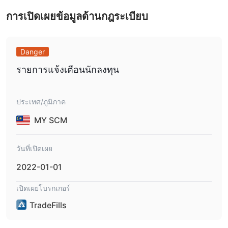
ดีนส์ และไม่ชัดเจนว่าได้รับการควบคุมโดยหน่วยงานทางการเงินใด ๆ
ดังนั้น ขอแนะนำให้ตรวจสอบธงแดงใดๆ เช่น ผลตอบแทนตามสัญญา
การเปิดเผยข้อมูลด้านกฎระเบียบ
สูงเกินสมควรหรือขาดความโปร่งใส และลงทุนเฉพาะสิ่งที่คุณพอจะ
เสียได้
Danger
ข้อดีข้อเสียของ TradeFills
รายการแจ้งเตือนนักลงทุน
TradeFillsมีข้อกำหนดเงินฝากขั้นต่ำที่ต่ำ เลเวอเรจสูงที่นำเสนอ และ
ความพร้อมใช้งานของตราสารการซื้อขายต่างๆ รวมถึงฟอเร็กซ์ หุ้น
สินค้าโภคภัณฑ์ และสกุลเงินดิจิทัล โบรกเกอร์ยังเสนอแพลตฟอร์มการ
ประเทศ/ภูมิภาค
ซื้อขายที่เป็นมิตรกับผู้ใช้และบัญชีหลายประเภทเพื่อตอบสนองความ
MY SCM
ต้องการการซื้อขายที่แตกต่างกัน
อย่างไรก็ตาม, TradeFills ยังมีข้อเสียที่อาจเกิดขึ้น หนึ่งในข้อกังวลหลัก
วันที่เปิดเผย
คือการขาดกฎระเบียบจากหน่วยงานทางการเงินที่มีชื่อเสียง สิ่งนี้อาจ
ทำให้เกิดคำถามเกี่ยวกับความน่าเชื่อถือและความน่าเชื่อถือของนาย
2022-01-01
หน้า นอกจากนี้ ค่าสเปรดและค่าคอมมิชชันของโบรกเกอร์อาจสูงกว่าคู่
เปิดเผยโบรกเกอร์
แข่งบางราย ซึ่งอาจส่งผลต่อความสามารถในการทำกำไรสำหรับ
เทรดเดอร์
TradeFills
ตราสารตลาด