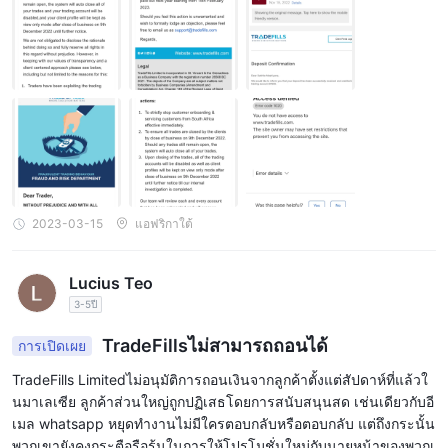
พวกเขา
อีเมล และโทรศัพท์ ทีมสนับสนุนลูกค้าพร้อมให้บริการทุกวันตลอด 24
ชั่วโมงเพื่อช่วยเหลือนักเทรดเกี่ยวกับปัญหาหรือข้อสงสัยใดๆ ที่พวกเขา
อาจมี เว็บไซต์ยังมีส่วนคำถามที่พบบ่อยซึ่งครอบคลุมหัวข้อต่างๆ
มากมาย รวมถึงการเปิดบัญชี การฝากและถอนเงิน และแพลตฟอร์ม
การซื้อขาย ทีมสนับสนุนลูกค้าพูดได้หลายภาษา ซึ่งช่วยให้นักเทรดจาก
ส่วนต่างๆ ของโลกสามารถสื่อสารกับทีมสนับสนุนได้อย่างง่ายดาย
โทรศัพท์: +44 7888 872335
อีเมล: support@ TradeFills .com
2023-03-15
แอฟริกาใต้
ทรัพยากรการศึกษา
TradeFillsดูเหมือนว่าจะเข้าใจถึงความสำคัญของการให้ความรู้แก่
Lucius Teo
ลูกค้าเกี่ยวกับความซับซ้อนของการเทรดฟอเร็กซ์ พวกเขาเสนอแหล่ง
3-5ปี
ข้อมูลการศึกษาและเครื่องมือการซื้อขายเพื่อช่วยให้ผู้ค้าทุกระดับ
TradeFillsไม่สามารถถอนได้
พัฒนาทักษะและความรู้ในการซื้อขายของพวกเขา แหล่งข้อมูลเหล่านี้
การเปิดเผย
รวมถึงรายงานการวิเคราะห์ทางเทคนิครายวัน ซึ่งให้ข้อมูลเชิงลึกอันมี
TradeFills Limitedไม่อนุมัติการถอนเงินจากลูกค้าตั้งแต่สัปดาห์ที่แล้วใ
ค่าเกี่ยวกับแนวโน้มของตลาดและโอกาสในการซื้อขาย ปฏิทิน
นมาเลเซีย ลูกค้าส่วนใหญ่ถูกปฏิเสธโดยการสนับสนุนสด เช่นเดียวกับอี
เศรษฐกิจที่ช่วยให้ลูกค้าได้รับข่าวสารล่าสุดเกี่ยวกับเหตุการณ์ทาง
เมล whatsapp หยุดทำงานไม่มีใครตอบกลับหรือตอบกลับ แต่ถึงกระนั้น
เศรษฐกิจที่สำคัญซึ่งอาจส่งผลกระทบต่อราคาสกุลเงิน และการสัมมนา
พวกเขายังคงกระตือรือร้นในการให้โปรโมชั่นใหม่กับนายหน้าของพวกเ