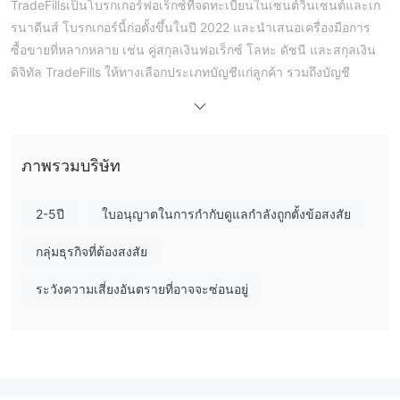
TradeFillsเป็นโบรกเกอร์ฟอเร็กซ์ที่จดทะเบียนในเซนต์วินเซนต์และเก
รนาดีนส์ โบรกเกอร์นี้ก่อตั้งขึ้นในปี 2022 และนำเสนอเครื่องมือการ
ซื้อขายที่หลากหลาย เช่น คู่สกุลเงินฟอเร็กซ์ โลหะ ดัชนี และสกุลเงิน
ดิจิทัล TradeFills ให้ทางเลือกประเภทบัญชีแก่ลูกค้า รวมถึงบัญชี
เงินฝากขั้นต่ำ
มาตรฐานและบัญชี ecn ทั้งสองประเภทบัญชีต้องการ
$5
สูงถึง 1:1000
และให้เลเวอเรจสูง
เมตาเทรดเดอร์ 4
นายหน้ายังให้บริการแก่ลูกค้าด้วยความนิยม
(MT4)
แพลตฟอร์มการซื้อขายซึ่งสามารถดาวน์โหลดได้บนเดสก์ท็อป
ภาพรวมบริษัท
และอุปกรณ์มือถือ การฝากและถอนเงินบน TradeFills สามารถทำได้
โดยใช้วิธีการชำระเงินที่หลากหลาย รวมถึงการโอนเงินผ่านธนาคาร
2-5ปี
ใบอนุญาตในการกำกับดูแลกำลังถูกตั้งข้อสงสัย
บัตรเครดิต/เดบิต และ e-wallets โบรกเกอร์ยังมีบริการสนับสนุนลูกค้า
ผ่านทางโทรศัพท์ อีเมล และแชทสด ตลอดจนแหล่งข้อมูลด้านการ
กลุ่มธุรกิจที่ต้องสงสัย
ศึกษา เช่น การสัมมนาผ่านเว็บและบทช่วยสอน
ระวังความเสี่ยงอันตรายที่อาจจะซ่อนอยู่
เป็น TradeFills ถูกกฎหมายหรือหลอกลวง？
TradeFillsเป็นโบรกเกอร์ที่ค่อนข้างใหม่ซึ่งก่อตั้งขึ้นในปี 2565 และมี
ข้อมูลจำกัดเกี่ยวกับชื่อเสียงและสถานะการกำกับดูแล ตามข้อมูลที่มีอยู่
บนเว็บไซต์ TradeFills อ้างว่าจดทะเบียนในเซนต์วินเซนต์และเกรนา