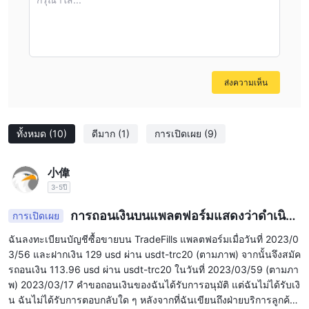
มีเงินทุนจำกัดก็ตาม
การเรียกหลักประกัน: 50%, Stop Out: 25% นอกจากนี้ ตัวเลือกแบบ
ไม่มีสวอปสามารถใช้ได้กับบัญชีซื้อขายทั้งสี่บัญชี
นอกเหนือจากบัญชีเทรดจริงสี่ประเภทแล้ว โบรกเกอร์รายนี้ยังมีบัญชี
ทดลองอีกด้วย บัญชีทดลองให้เงินเสมือนจริงแก่เทรดเดอร์เพื่อเทรดด้วย
ส่งความเห็น
ช่วยให้พวกเขาได้สัมผัสกับสภาวะตลาดแบบเรียลไทม์โดยไม่ต้องเสี่ยง
กับเงินทุนจริง เป็นวิธีที่ยอดเยี่ยมสำหรับนักเทรดมือใหม่ในการเริ่มต้น
ทั้งหมด
(10)
ดีมาก
(1)
การเปิดเผย
(9)
ในโลกของการเทรดฟอเร็กซ์โดยไม่ต้องกลัวว่าจะเสียเงิน
วิธีเปิดบัญชี？
小偉
เปิดบัญชีกับ TradeFills ง่ายและสะดวก โดยมีขั้นตอนง่ายๆ ไม่กี่ขั้น
3-5ปี
ตอนดังนี้
การถอนเงินบนแพลตฟอร์มแสดงว่าดำเนิน
การเปิดเผย
1. คลิกที่ลิงค์ “เปิดบัญชีจริง” และกรอกแบบฟอร์มใบสมัคร
การแล้ว แต่ยังไม่ได้รับ
2. อัปโหลด ID รูปภาพและเอกสารหลักฐานแสดงที่อยู่ของคุณจาก
ฉันลงทะเบียนบัญชีซื้อขายบน TradeFills แพลตฟอร์มเมื่อวันที่ 2023/0
ภายในพอร์ทัลลูกค้าของคุณ ซึ่งจะได้รับการยืนยันโดยบัญชีการซื้อขาย
3/56 และฝากเงิน 129 usd ผ่าน usdt-trc20 (ตามภาพ) จากนั้นจึงสมัค
รถอนเงิน 113.96 usd ผ่าน usdt-trc20 ในวันที่ 2023/03/59 (ตามภา
นี้
พ) 2023/03/17 คำขอถอนเงินของฉันได้รับการอนุมัติ แต่ฉันไม่ได้รับเงิ
3. หลังจากการยืนยัน บัญชีของคุณได้รับการลงทะเบียนเรียบร้อยแล้ว
น ฉันไม่ได้รับการตอบกลับใด ๆ หลังจากที่ฉันเขียนถึงฝ่ายบริการลูกค้า
เติมเงินในบัญชีของคุณแล้วเริ่มซื้อขาย