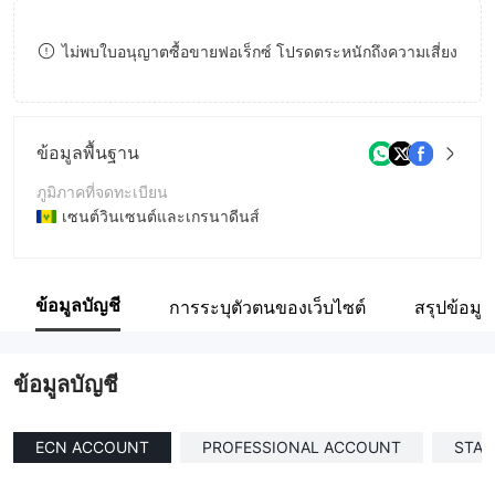
8
8
ไม่พบใบอนุญาตซื้อขายฟอเร็กซ์ โปรดตระหนักถึงความเสี่ยง
9
9
ข้อมูลพื้นฐาน
ภูมิภาคที่จดทะเบียน
เซนต์วินเซนต์และเกรนาดีนส์
ระยะเวลาดำเนินการ
2-5ปี
ข้อมูลบัญชี
การระบุตัวตนของเว็บไซต์
สรุปข้อมูล
ชื่อบริษัท
TradeFills Limited
ข้อมูลบัญชี
ECN ACCOUNT
PROFESSIONAL ACCOUNT
STA