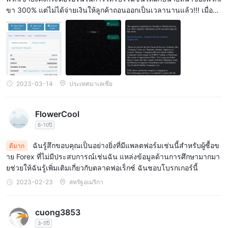
ขา 300% แต่ไม่ได้จ่ายเงินให้ลูกค้าถอนออกเป็นเวลานานแล้ว!!! เมื่อส่ง
ผ่านเว็บการซื้อขายสดที่ให้ลูกค้าได้เรียนรู้จากเทรดเดอร์ที่มี
ข้อความถึงหน่วยงานบริการทางการเงินที่ให้ใบอนุญาต TradeFills . พว
ประสบการณ์ ในเวลาจริง
กเขาอ้างว่าพวกเขาไม่เรียกเก็บเงินสำหรับปัญหานี้ !
บทสรุป
TradeFillsดูเหมือนจะเป็นโบรกเกอร์ฟอเร็กซ์ที่ค่อนข้างใหม่ที่มีบัญชีซื้อ
ขายที่หลากหลายพร้อมเงินฝากขั้นต่ำที่ต่ำและตัวเลือกเลเวอเรจสูง
2023-03-14
ประเทศมาเลเซีย
โบรกเกอร์เสนอสินทรัพย์ที่สามารถซื้อขายได้หลากหลาย รวมถึง
ฟอเร็กซ์ สินค้าโภคภัณฑ์ และสกุลเงินดิจิทัล และมอบแหล่งข้อมูลการ
ศึกษาและเครื่องมือการซื้อขายที่หลากหลายแก่ลูกค้า อย่างไรก็ตาม สิ่ง
FlowerCool
สำคัญคือต้องทราบว่าโบรกเกอร์ไม่ได้ถูกควบคุมโดยหน่วยงานกำกับ
6-10ปี
ดูแลหลักใดๆ และดำเนินการจากเขตอำนาจศาลที่อาจไม่มีการกำกับ
ฉันรู้สึกขอบคุณเป็นอย่างยิ่งที่มีแพลตฟอร์มเช่นนี้สำหรับผู้ซื้อข
ดีมาก
ดูแลที่เข้มงวดของสถาบันการเงิน นอกจากนี้ โบรกเกอร์ยังเรียกเก็บค่า
าย Forex ที่ไม่มีประสบการณ์เช่นฉัน แหล่งข้อมูลด้านการศึกษามากมา
ธรรมเนียมสำหรับกิจกรรมที่ไม่ใช่การซื้อขายและเสนอทรัพยากร
ยช่วยให้ฉันรู้เพิ่มเติมเกี่ยวกับตลาดฟอเร็กซ์ ฉันชอบโบรกเกอร์นี้
ทางการศึกษาที่จำกัดเมื่อเทียบกับโบรกเกอร์อื่นๆ
2023-02-23
สหรัฐอเมริกา
คำถามที่พบบ่อย
ถาม: คือ TradeFills นายหน้าที่ได้รับการควบคุม？
cuong3853
ตอบ: ไม่ TradeFills ขณะนี้ไม่ได้ถูกควบคุมโดยหน่วยงานกำกับดูแล
3-5ปี