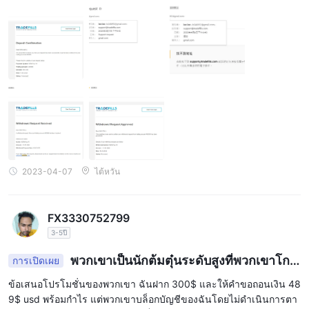
(ตามภาพที่แนบมา) ในวันที่ 24/03/2023 แพลตฟอร์มปิดพื้นหลังไคลเอ็
นต์ของฉันและไม่สามารถเข้าสู่ระบบได้ 2023/04/06 TradeFills เว็บไ
การงัด
ซต์อย่างเป็นทางการ https://www. TradeFills .com/ ไม่สามารถเข้าถึ
TradeFillsเสนอเลเวอเรจสูงถึง 1:1000 สำหรับบัญชีเทรดทั้งสี่บัญชี -
งได้อีกต่อไปและกล่องจดหมายฝ่ายบริการลูกค้า support@ TradeFills .
micro, standard, professional และ ecn ซึ่งหมายความว่าผู้ซื้อขาย
com ก็ไม่สามารถรับจดหมายได้เช่นกัน
สามารถเปิดสถานะด้วยมูลค่าที่มากกว่ายอดเงินในบัญชีของพวกเขา
ซึ่งอาจเพิ่มผลกำไรของพวกเขา อย่างไรก็ตาม เทรดเดอร์ควรตระหนัก
ถึงความเสี่ยงของการใช้เลเวอเรจสูง เนื่องจากสามารถเพิ่มการสูญเสีย
ที่อาจเกิดขึ้นได้ ผู้ค้าควรพิจารณากลยุทธ์การจัดการความเสี่ยงอย่าง
รอบคอบและใช้เลเวอเรจอย่างมีความรับผิดชอบ
2023-04-07
ไต้หวัน
สเปรด & ค่าคอมมิชชั่น (ค่าธรรมเนียมการซื้อ
ขาย)
ข้อพิจารณาที่สำคัญที่สุดประการหนึ่งในการเลือกโบรกเกอร์ฟอเร็กซ์คือ
FX3330752799
ต้นทุนการซื้อขาย ซึ่งรวมถึงสเปรดและค่าคอมมิชชัน สำหรับผู้ค้าที่
3-5ปี
ต้องการสภาพแวดล้อมการซื้อขายแบบไม่มีค่าคอมมิชชั่น บัญชี Micro,
พวกเขาเป็นนักต้มตุ๋นระดับสูงที่พวกเขาโกง
การเปิดเผย
Standard และ Professional นั้นเหมาะสมที่สุด บัญชีเหล่านี้นำเสนอส
ฉันด้วย
เปรดแบบคงที่และแบบผันแปรที่เริ่มต้นต่ำเพียง 1.4 pips, 1.4 pips และ
ข้อเสนอโปรโมชั่นของพวกเขา ฉันฝาก 300$ และให้คำขอถอนเงิน 48
9$ usd พร้อมกำไร แต่พวกเขาบล็อกบัญชีของฉันโดยไม่ดำเนินการตา
0.8 pips ตามลำดับ