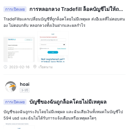
ทางการเงินที่สำคัญใดๆ
การหลอกลวง Tradefill ล็อคบัญชีไม่ให้ถอน
การเปิดเผย
ถาม: มีแพลตฟอร์มการซื้อขายใดบ้าง TradeFills ？
ออก
TradeFillsแลกเปลี่ยนบัญชีที่ถูกล็อคโดยไม่มีเหตุผล ส่งอีเมลที่ไม่ตอบสน
ก: TradeFills เสนอแพลตฟอร์มการซื้อขาย metatrader 4 (mt4) ยอด
อง ไม่ตอบกลับ หลอกลวงทั้งเงินฝากและผลกำไร
นิยมสำหรับเดสก์ท็อป เว็บ และอุปกรณ์เคลื่อนที่
ถาม: เงินฝากขั้นต่ำในการเปิดบัญชีซื้อขายคือเท่าใด TradeFills ？
ตอบ: เงินฝากขั้นต่ำในการเปิดบัญชีซื้อขาย TradeFills คือ $5 สำหรับ
บัญชีทั้งสี่ประเภท
ถาม: ไม่ TradeFills เสนอบัญชีทดลอง？
ก. ใช่, TradeFills เสนอบัญชีทดลองสำหรับเทรดเดอร์เพื่อฝึกฝนกลยุทธ์
2023-02-16
เวียดนาม
การซื้อขายด้วยเงินเสมือน
ถาม: เลเวอเรจสูงสุดที่เสนอให้คือเท่าใด TradeFills ？
hoai
ตอบ: เลเวอเรจสูงสุดที่นำเสนอโดย TradeFills คือ 1:1000 สำหรับ
3-5ปี
บัญชีทั้งสี่ประเภท
ถาม: มีทรัพยากรทางการศึกษาประเภทใดบ้าง TradeFills ？
บัญชีของฉันถูกล็อคโดยไม่มีเหตุผล
การเปิดเผย
ก: TradeFills นำเสนอแหล่งข้อมูลเพื่อการศึกษาที่หลากหลาย รวมถึง
บัญชีของฉันถูกระงับโดยไม่มีเหตุผล และฉันเสียเงินทั้งหมดในบัญชีไป
รายงานการวิเคราะห์ทางเทคนิครายวัน ปฏิทินเศรษฐกิจ การสัมมนา
594 usd และฉันไม่ได้รับการแจ้งเตือนหรือเหตุผลใดๆ
ผ่านเว็บการซื้อขายแบบสด และการสัมมนาแบบออฟไลน์