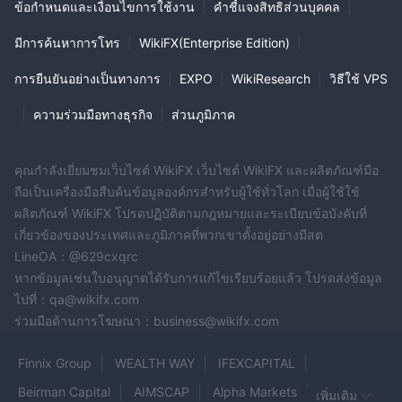
ข้อกำหนดและเงื่อนไขการใช้งาน
|
คำชี้แจงสิทธิส่วนบุคคล
|
มีการค้นหาการโทร
|
WikiFX(Enterprise Edition)
|
การยืนยันอย่างเป็นทางการ
|
EXPO
|
WikiResearch
|
วิธีใช้ VPS
|
ความร่วมมือทางธุรกิจ
|
ส่วนภูมิภาค
คุณกำลังเยี่ยมชมเว็บไซต์ WikiFX เว็บไซต์ WikiFX และผลิตภัณฑ์มือ
ถือเป็นเครื่องมือสืบค้นข้อมูลองค์กรสำหรับผู้ใช้ทั่วโลก เมื่อผู้ใช้ใช้
ผลิตภัณฑ์ WikiFX โปรดปฏิบัติตามกฎหมายและระเบียบข้อบังคับที่
เกี่ยวข้องของประเทศและภูมิภาคที่พวกเขาตั้งอยู่อย่างมีสต
LineOA：@629cxqrc
หากข้อมูลเช่นใบอนุญาตได้รับการแก้ไขเรียบร้อยแล้ว โปรดส่งข้อมูล
ไปที่：qa@wikifx.com
ร่วมมือด้านการโฆษณา：business@wikifx.com
Finnix Group
WEALTH WAY
IFEXCAPITAL
Beirman Capital
AIMSCAP
Alpha Markets
เพิ่มเติม