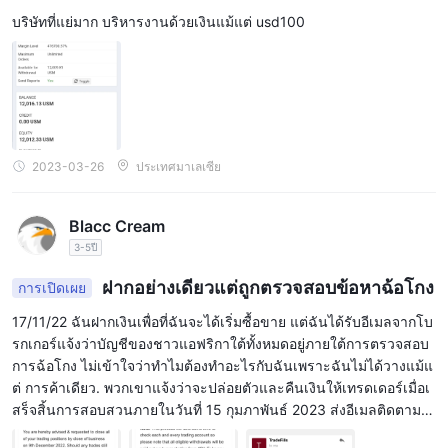
การใช้งานนานกว่า 90 วัน นอกจากนี้ TradeFills อาจเรียกเก็บค่า
บริษัทที่แย่มาก บริหารงานด้วยเงินแม้แต่ usd100
ธรรมเนียมสำหรับการแปลงสกุลเงิน ซึ่งคิดเป็น 3% ของจำนวนเงินที่
ทำธุรกรรม เป็นสิ่งสำคัญสำหรับเทรดเดอร์ที่จะต้องตรวจสอบค่า
ธรรมเนียมที่ไม่ใช่การซื้อขายของโบรกเกอร์ใดๆ ที่พวกเขากำลัง
พิจารณาอย่างรอบคอบ เนื่องจากค่าธรรมเนียมเหล่านี้อาจเพิ่มขึ้นเมื่อ
เวลาผ่านไปและส่งผลต่อความสามารถในการทำกำไรโดยรวม
2023-03-26
ประเทศมาเลเซีย
ฝาก & ถอน
TradeFillsนำเสนอวิธีการฝากและถอนเงินที่สะดวกหลายวิธีสำหรับ
Blacc Cream
ลูกค้า วิธีการเหล่านี้รวมถึงการโอนเงินผ่านธนาคาร บัตรเครดิต/เดบิต
3-5ปี
และ e-wallets ยอดนิยม เช่น skrill และ neteller จำนวนเงินฝากขั้นต่ำ
สำหรับทุกประเภทบัญชีคือ $5 ทำให้นักเทรดทุกระดับสามารถเข้าถึงได้
ฝากอย่างเดียวแต่ถูกตรวจสอบข้อหาฉ้อโกง
การเปิดเผย
โดยทั่วไปการฝากเงินจะดำเนินการภายใน 24 ชั่วโมง และเงินจะ
17/11/22 ฉันฝากเงินเพื่อที่ฉันจะได้เริ่มซื้อขาย แต่ฉันได้รับอีเมลจากโบ
พร้อมใช้งานทันทีในบัญชีซื้อขาย การถอนเงินจะได้รับการดำเนินการ
รกเกอร์แจ้งว่าบัญชีของชาวแอฟริกาใต้ทั้งหมดอยู่ภายใต้การตรวจสอบ
อย่างรวดเร็ว โดยปกติภายใน 24 ชั่วโมง แต่อาจใช้เวลาถึง 5 วัน
การฉ้อโกง ไม่เข้าใจว่าทำไมต้องทำอะไรกับฉันเพราะฉันไม่ได้วางแม้แ
ทำการจึงจะมีผลในบัญชี ทั้งนี้ขึ้นอยู่กับวิธีการชำระเงินที่ใช้
ต่ การค้าเดียว. พวกเขาแจ้งว่าจะปล่อยตัวและคืนเงินให้เทรดเดอร์เมื่อเ
สร็จสิ้นการสอบสวนภายในวันที่ 15 กุมภาพันธ์ 2023 ส่งอีเมลติดตาม
สนับสนุนลูกค้า
จำนวนมาก แต่ก็ยังไม่มีโชค และตอนนี้ฉันถูกล็อคไม่ให้เข้าพอร์ทัลของ
TradeFillsให้การสนับสนุนลูกค้าผ่านหลายช่องทาง รวมถึงแชทสด