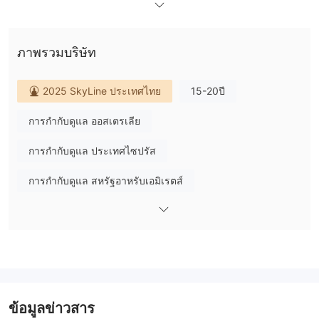
นานาชาติ เช่น CySEC, DFSA และ FSC (เบลีซ) มีการเสนอเครื่องมือ
การซื้อขายมากกว่า 1,400 รายการ รวมถึง forex, commodities,
ภาพรวมบริษัท
precious metals, shares, Turbo stocks, equity indices, energies,
และ thematic indices ผ่าน MT4, MT5 และ XM App
2025 SkyLine ประเทศไทย
15-20ปี
ข้อดีและข้อเสียของ XM
ข้อดี:
การกำกับดูแล ออสเตรเลีย
มีเครื่องมือการเงินกว่า 1,400 รายการให้เลือก
การกำกับดูแล ประเทศไซปรัส
แพลตฟอร์มยอดนิยม - MT4 และ MT5
มีบัญชีเดโมให้ใช้เพื่อฝึกฝน
การกำกับดูแล สหรัฐอาหรับเอมิเรตส์
มีทรัพยากรการเรียนการสอนที่มีคุณภาพ เช่น การวิเคราะห์ตลาด
ปฏิทินเศรษฐกิจ และคอร์สเรียน
การกำกับดูแล แอฟริกาใต้
มีการสนับสนุนผ่านแชทสด
ข้อเสีย:
การกำกับดูแล ประเทศเคนย่า
การกำกับดูแล เบลีซ
การฝากเงินขั้นต่ำ $10,000 สำหรับบัญชีหุ้นอาจเป็นอุปสรรคสำหรับ
ใบอนุญาต Market Making (MM)
บางนักซื้อขาย
มีค่าคอมมิชั่นในบัญชีหุ้น
ใบอนุญาตซื้อขายตราสารอนุพันธ์ (MM)
ข้อมูลข่าวสาร
ไม่มีโบนัสที่ให้ภายใต้กิจการที่ได้รับการควบคุมโดย CySEC ในยุโรป