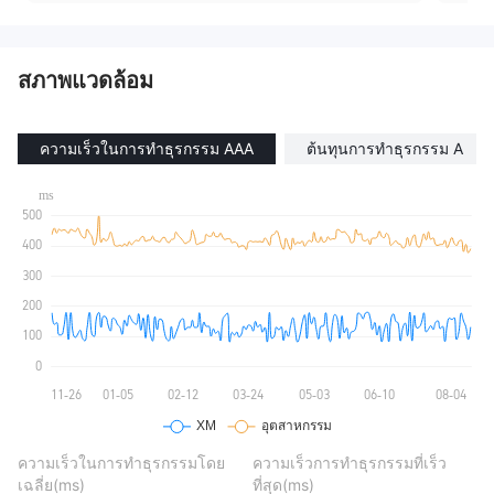
ะแผนภูมิขั้นสูง การแจ้งเตือนส่วนบุคคล ข้
อมูลเชิงลึกตลาดแบบเรียลไทม์ และคำตอ
บทันทีสำหรับคำถามการเทรดของคุณจาก
สภาพแวดล้อม
XM AI – คุณมีทุกสิ่งที่ต้องการเพื่อดำเนินก
ารอย่างรวดเร็วต่อการเคลื่อนไหวของตลา
ดเมื่อเกิดขึ้น\n\nทำไมต้องเลือกแอป XM\n
การดำเนินการเร็วพิเศษ - สัมผัสการดำเนิ
ความเร็วในการทำธุรกรรม AAA
ต้นทุนการทำธุรกรรม A
นการที่เร็วขึ้น โดยไม่มีการปฏิเสธ และไม่มี
การเสนอราคาใหม่\n เงื่อนไขการเทรดที่เป็
นธรรมและโปร่งใส - เทรดโดยไม่มีค่าคอม
มิชชั่นในบัญชีส่วนใหญ่ ราคาที่ชัดเจน แล
ะไม่มีค่าธรรมเนียมแอบแฝง\n การถอนเงิน
ที่ปลอดภัย ทันที - ถอนเงินทุนของคุณได้ต
ลอด 24 ชั่วโมงทุกวันผ่านว
ความเร็วในการทำธุรกรรมโดย
ความเร็วการทำธุรกรรมที่เร็ว
เฉลี่ย(ms)
ที่สุด(ms)