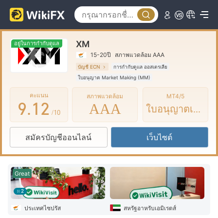
4
5
XM
6
อยู่ในการกำกับดูแล
15-20ปี
สภาพแวดล้อม AAA
7
0
บัญชี ECN
การกำกับดูแล ออสเตรเลีย
ใบอนุญาต Market Making (MM)
8
0
1
ใบอนุญาต MT4 แบบเต็ม
ธุรกิจทั่วโลก
คะแนน
สภาพแวดล้อม
MT4/5
9
.
1
2
AAA
ใบอนุญาตเต็ม
/10
2
3
สมัครบัญชีออนไลน์
เว็บไซต์
3
4
4
5
Great
5
6
2
6
7
ประเทศไซปรัส
สหรัฐอาหรับเอมิเรตส์