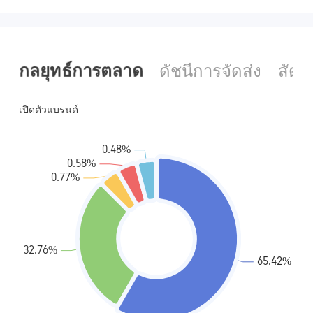
กลยุทธ์การตลาด
ดัชนีการจัดส่ง
สัด