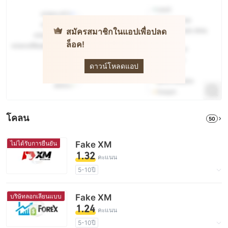
สมัครสมาชิกในแอปเพื่อปลด
ล็อค!
XM
ดาวน์โหลดแอป
โคลน
50
ไม่ได้รับการยืนยัน
Fake XM
1.32
คะแนน
5-10ปี
ใบอนุญาตในการกำกับดูแลกำลังถูกตั้งข้อสงสัย
กลุ่มธุรกิจที่ต้องสงสัย
บริษัทลอกเลียนแบบ
Fake XM
ระวังความเสี่ยงอันตรายที่อาจจะซ่อนอยู่
1.24
คะแนน
5-10ปี