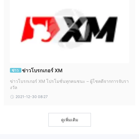
นักเทรดยังมีความยืดหยุ่นในการเลือกจากช่วงหลากหลายของเครื่องมือ
การเงินและเลือกเฉพาะอย่างที่เหมาะที่สุดกับความ prefer และ
วัตถุประสงค์ในการเทรดของพวกเขา อย่างไรก็ตามสำหรับบางนักเทรด
ใหม่หรือไม่มีประสบการณ์ ความหลากหลายของเครื่องมือการเงินอาจ
ทําให้ตกใจ และบางเครื่องมืออาจมี likuiditas จำกัด ซึ่งอาจทําให้การ
เทรดเป็นไปได้ยากขึ้น
บัญชีเทรด
XM มีบัญชีเทรด 4 ประเภทที่เน้นระดับการลงทุนที่แตกต่างกัน บัญชี
มาตรฐานและ Ultra Low มีเพียง $5 ขั้นต่ำในการฝากเงิน และไม่มีค่า
ข่าวโบรกเกอร์ XM
ข่าว
คอมมิชั่น บัญชีหุ้นมีการฝากขั้นต่ำ $10,000 และมีค่าคอมมิชั่น บัญชี
ข่าวโบรกเกอร์ XM โปรโมชั่นทุกคนชนะ – ผู้โชคดีจากการจับรา
หุ้นไม่มี leverage ซึ่งหมายความว่านักลงทุนต้องลงทุนเต็มจํานวนของ
งวัล
การเทรดของพวกเขา โดยทั่วไป XM มีตัวเลือกบัญชีสําหรับระดับการ
2021-12-30 08:27
ลงทุนที่แตกต่างกัน
บัญชี demo ของ XM เป็นเครื่องมือที่ยอดเยี่ยมสําหรับนักเทรดผู้เริ่มต้น
หรือผู้ที่ต้องการทดสอบกลยุทธ์การเทรดใหม่ๆ โดยไม่เสี่ยงทุนของพวก
ดูเพิ่มเติม
เขา บัญชี demo มาพร้อมแพลตฟอร์มการเทรดเสมือนจริงที่ทําให้
สภาพการเทรดสดๆ และสามารถเข้าถึงได้จากอุปกรณ์ใดก็ได้ นักเทรด