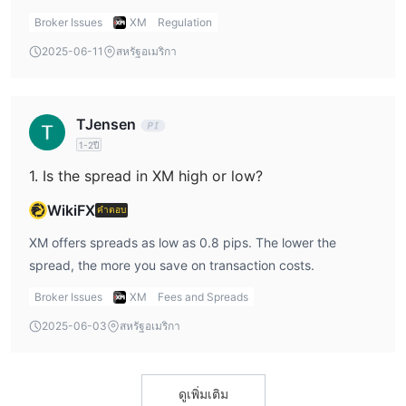
instruments, including Forex, Commodities, Precious
YouTube ของตน เกี่ยวกับวิธีเปิดบัญชีโดยใช้ MT4
Broker Issues
XM
Regulation
Metals, Shares, Turbo stocks, equity indices, energies,
Copy Trading
2025-06-11
สหรัฐอเมริกา
and thematic indices.
XM ยังมีโซลูชันการคัดลอกเทรดยอดนิยมด้วย โซลูชันนี้มีประโยชน์
มากๆ สำหรับมือใหม่และนักเทรดที่มีประสบการณ์น้อยที่ต้องการใช้
TJensen
ความเชี่ยวชาญของนักลงทุนที่ประสบความสำเร็จ ผู้ใช้สามารถทำซ้ำ
การเทรดของมืออาชีพที่เชี่ยวชาญได้ผ่านแพลตฟอร์มนี้ ได้รับ
1-2ปี
ประโยชน์จากความเข้าใจของตลาดและกลยุทธ์ของพวกเขา
1. Is the spread in XM high or low?
วิธีการนี้ช่วยให้นักเทรดมือใหม่สามารถเข้าร่วมในตลาดได้อย่างมั่นใจ
WikiFX
คำตอบ
มากขึ้นพร้อมกับการเรียนรู้จากการตัดสินใจของนักเทรดที่มี
ประสบการณ์ XM ดัชนีการคัดลอกเทรดนี้จึงเป็นเครื่องมือการเรียนรู้
XM offers spreads as low as 0.8 pips. The lower the
และเป็นทางให้บุคคลที่มีประสบการณ์น้อยมีโอกาสปรับปรุงผลลัพธ์การ
spread, the more you save on transaction costs.
เทรดของตนเองได้
Broker Issues
XM
Fees and Spreads
วิธีการฝากเงินและถอนเงิน: วิธีการและค่าธรรมเนียม
2025-06-03
สหรัฐอเมริกา
ขั้นต่ำคือ $5
สำหรับประเภทบัญชีอื่น ๆ
ประเภทบัญชีส่วนใหญ่รองรับ
USD, EUR, GBP, JPY, CHF, AUD, HUF, PLN,
สกุลเงินเช่น
SGD, ZAR
USD
, ในขณะที่บัญชีหุ้นสามารถฝากได้เฉพาะใน
XM
ดูเพิ่มเติม