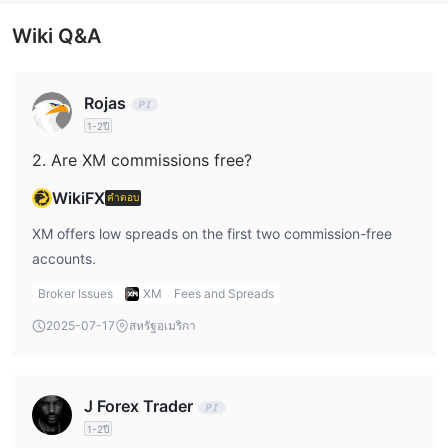
สามารถฝึกฝนทักษะการเทรดของพวกเขาและทําความรู้จักกับเครื่องมือ
การเงินที่มีให้ที่ XM โดยไม่ต้องเสี่ยงเงินของพวกเขา
Wiki Q&A
วิธีเปิดบัญชีกับ XM?
XM เป็นโบรกเกอร์ซึ่งมีการเปิดบัญชีด้วยการฝากเงินขั้นต่ำ $5 ด้าน
Rojas
ล่างคือขั้นตอนที่ต้องทําเมื่อต้องการเปิดบัญชีโบรกเกอร์ XM:
1-2ปี
ขั้นตอนที่ 1: ลงทะเบียน
2. Are XM commissions free?
คลิกที่ 'เริ่มต้น'. ใส่รายละเอียดส่วนตัวของคุณและตรวจสอบอีเมลของ
WikiFX
คุณเพื่อการยืนยัน
คำตอบ
ขั้นตอนที่ 2: อัปโหลดเอกสาร
XM offers low spreads on the first two commission-free
กรอกรายละเอียดส่วนตัว, ข้อมูลทางการเงิน และรายละเอียดนักลงทุน
accounts.
เพื่อการลงทะเบียนเสร็จสมบูรณ์
Broker Issues
XM
Fees and Spreads
ขั้นตอนที่ 3: ฝากเงินและเลือกแพลตฟอร์ม
อัปโหลดหลักฐานแสดงตัวตนและหลักฐานที่อยู่เพื่อการยืนยัน
2025-07-17
สหรัฐอเมริกา
Leverage
Leverage เป็นเครื่องมือสําคัญในการเทรด Forex ที่ช่วยให้นักเทรดมี
J Forex Trader
โอกาสเข้าถึงตลาดมากขึ้นด้วยเงินทุนจํากัด ที่ XM มีการเสนอ
1-2ปี
1:1000
leverage สูงสุดที่
ซึ่งหมายความว่าสำหรับทุก $1 ของเงินทุน