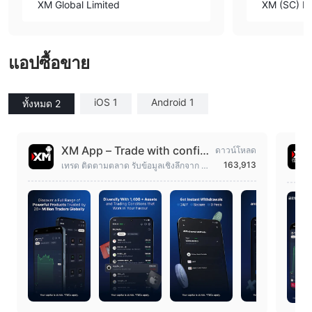
XM Global Limited
XM (SC) Li
แอปซื้อขาย
iOS 1
Android 1
ทั้งหมด 2
XM App – Trade with confid
ดาวน์โหลด
ence
163,913
เทรด ติดตามตลาด รับข้อมูลเชิงลึกจาก AI
ใช้แผนภูมิ และจัดการบัญชี XM ของคุณ\n
<<<TEXT_SEP>>>\n[IDX:1]เป็นเวลากว่
า 15 ปี XM ได้เป็นโบรกเกอร์ที่ผู้เทรดกว่า 1
5 ล้านคนทั่วโลกเลือกใช้ ด้วยความไว้วาง
ใจในเรื่องเงินทุนที่ปลอดภัย เงื่อนไขที่โปร่ง
ใส และการสนับสนุนที่ได้รับรางวัล แตกต่า
งจากโบรกเกอร์อื่น XM มอบสิ่งที่ผู้เทรดให้
ค่ามากที่สุด: การควบคุมและความมั่นใจ\n
\nแอป XM ให้เครื่องมือทั้งหมดที่คุณต้องก
ารเพื่อค้นหาโอกาสการเทรดเพิ่มเติมและตั
ดสินใจเทรดได้ดีขึ้น ตั้งแต่เครื่องมือวิจัยแล