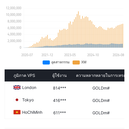
ภูมิภาค VPS
ผู้ใช้งาน
ความหลากหลายในการเทรด
London
814***
GOLDm#
Tokyo
416***
GOLDm#
HoChiMinh
611***
GOLDm#