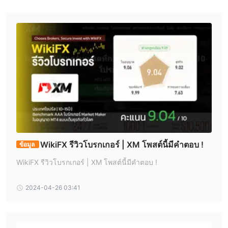
ใบอนุญาตซื้อขายตราสารอนุพันธ์ (EP)
XM เป็นเว็บไซต์ที่ถูกต้องหรือไม่?
การควบคุมเป็นมิติสำคัญที่ต้องพิจารณาเมื่อเลือกโบรกเกอร์ฟอเร็กซ์
ใบอนุญาตการดำเนินการซื้อขายแบบส่งคำสั่งตรง (STP)
เนื่องจากมันมอบความคุ้มครองให้กับลูกค้าในด้านความปลอดภัยของ
ใบอนุญาตการซื้อขายหลักทรัพย์ (EP)
เงินทุน ความโปร่งใสและความเป็นธรรมของการดำเนินการ XM เป็น
บริษัทที่จดทะเบียนในเบลีซและได้รับการควบคุมโดยหลายองค์กรกำกับ
ใบอนุญาต MT4 แบบเต็ม
ใบอนุญาต MT5 แบบเต็ม
CySEC, DFSA, และ FSC (Belize)
ด้านสำคัญ รวมถึง
การควบคุมจากหลายหน่วยงานจะให้ความคุ้มครองลูกค้ามากขึ้น
การวิจัยตนเอง
ธุรกิจทั่วโลก
เนื่องจากนั้นหมายความว่าโบรกเกอร์จะอยู่ภายใต้กฎระเบียบและ
มาตรฐานหลายชุด นอกจากนี้สิ่งนี้ยังสามารถเสริมสร้างชื่อเสียงของ
โบรกเกอร์ในอุตสาหกรรม
WikiFX รีวิวโบรกเกอร์ | XM โพสต์นี้มีคำตอบ !
ข้อมูล
เครื่องมือตลาด
WikiFX รีวิวโบรกเกอร์ | XM โพสต์นี้มีคำตอบ !
1,400
XM มีการเสนอเครื่องมือการเงินที่หลากหลายกว่า
รายการ
ฟอเร็กซ์, สินค้า, เหล็กและโลหะมีค่า, หุ้น, หุ้น Turbo,
รวมถึง
2024-04-26 03:41
ดัชนีทุน, พลังงาน, และดัชนี ematic
ความหลากหลายนี้ช่วยให้
นักเทรดสามารถแยกพอร์ตโฟลิโอของตนและใช้ประโยชน์จากตลาด
ต่าง ๆ เพื่อนำเอากลยุทธ์การซื้อขายที่แตกต่างกันมาใช้