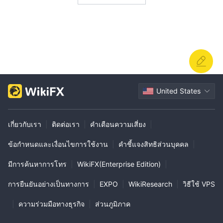
บัตรเครดิตและเดบิต,
รองรับวิธีการชำระเงินหลากหลายรวมถึง
โอนเงินผ่านธนาคาร, กระเป๋าเงินอิเล็กทรอนิกส์ และอื่น ๆ
โปรโมชั่น
นักฝากเงินใหม่สามารถ
XM มีโครงสร้างโบนัสเงินฝากแบบชั้นเรียง
ได้รับประโยชน์จาก
โบนัส 20% สำหรับเงินฝากสูงสุด
$2,000
สำหรับผู้ที่ต้องการความเป็นเอกภาพ XM จัดการแข่งขันการ
United States
เทรดบัญชีทดลองและบัญชีจริง การแข่งขันเหล่านี้ให้โอกาส
ให้ผู้เข้าร่วมได้รับรางวัลเงินสดมากๆ โดยไม่มีค่าธรรมเนียม
เกี่ยวกับเรา
|
ติดต่อเรา
|
คำเตือนความเสี่ยง
|
เข้าร่วม เปิดให้นักเทรดในระดับทั้งหมดเข้าร่วม การแข่งขัน
เหล่านี้เป็นแพลตฟอร์มที่ยอดเยี่ยมในการทดสอบกลยุทธ์ วัดผล
ข้อกำหนดและเงื่อนไขการใช้งาน
|
คำชี้แจงสิทธิส่วนบุคคล
|
ประสิทธิภาพเทียบกับเพื่อน ๆ และมีโอกาสที่จะได้รับรางวัล
มีการค้นหาการโทร
|
WikiFX(Enterprise Edition)
|
ทรัพยากรการศึกษาของ XM
การยืนยันอย่างเป็นทางการ
|
EXPO
|
WikiResearch
|
วิธีใช้ VPS
XM มีชุดทรัพยากรการศึกษาและวิจัยอย่างครอบคลุมที่
ออกแบบมาเพื่อสนับสนุนนักเทรดในทุกระดับ
|
ความร่วมมือทางธุรกิจ
|
ส่วนภูมิภาค
ศูนย์การเรียนรู้ที่ XM ถูกออกแบบเพื่อตอบสนองตามการเรียน