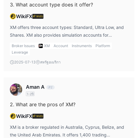
3. What account type does it offer?
นักเทรดสามารถควบคุมได้ถึง $1000 ในตลาด สิ่งนี้อาจดึงดูดนักเทรด
ที่ต้องการสร้างกําไรมากขึ้นด้วยเงินทุนน้อย
WikiFX
คำตอบ
การกระจายและค่าคอมมิชั่น
XM offers three account types: Standard, Ultra Low, and
Shares. XM also provides simulation accounts for
ในเชิงการกระจายและค่าคอมมิชั่น XM มีการกระจายต่ำบนบัญชี 2
beginners to conduct trading tests.
ประเภทแรกที่ไม่มีค่าคอมมิชั่น อย่างไรก็ตามในช่วงเวลาที่มีความ
Broker Issues
XM
Account
Instruments
Platform
ผันผวนสูง การกระจายอาจสูงขึ้น
Leverage
2025-07-13
สหรัฐอเมริกา
แพลตฟอร์มการเทรด
XM มีการเสนอลูกค้าของตนเลือกใช้แพลตฟอร์มการเทรดหลากหลาย
แพลตฟอร์ม MT4 และ MT5 ที่นิยม
รวมถึง
นอกจากนี้ บริษัทยัง
Aman A
XM App
พัฒนาแพลตฟอร์มการเทรดที่กําหนดเอง -
สํหรับผู้ที่ต้องการ
1-2ปี
บางสิ่งที่แตกต่าง
2. What are the pros of XM?
ทุกแพลตฟอร์มมีหลากหลายของตัวชี้วัดเทคนิค, เครื่องมือวิเคราะห์
และความเป็นไปได้ในการปรับแต่ง นักเริ่มต้นอาจพบว่าการเรียนรู้
WikiFX
คำตอบ
MT4 และ MT5 ยาก อย่างไรก็ตามความเป็นไปได้ในการปรับแต่งและ
XM is a broker regulated in Australia, Cyprus, Belize, and
หลากหลายของเครื่องมือวิเคราะห์อาจทําให้ความพยายามมีค่า
the United Arab Emirates. It offers 1,400 trading
XM ยังมีการเสนอวิดีโอคําสอนชุดหลายชุด เช่นวิดีโอนี้จากช่อง