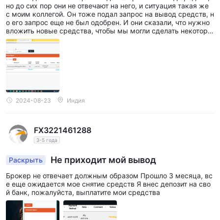
но до сих пор они не отвечают на него, и ситуация такая же
с моим коллегой. Он тоже подал запрос на вывод средств, н
о его запрос еще не был одобрен. И они сказали, что нужно
вложить новые средства, чтобы мы могли сделать некотору
ю корректировку вашего старого фонда. Теперь их номер сл
ужбы поддержки также не отвечает на мои сообщения. Все
просят не вкладывать средства с этим брокером, иначе вы
потеряете свои заработанные деньги. Я устал от постоянног
о общения с этими людьми.
2024-08-23
Индия
FX3221461288
3-5 года
Не приходит мой вывод
Раскрыть
Брокер не отвечает должным образом Прошло 3 месяца, вс
е еще ожидается мое снятие средств Я внес депозит на сво
й банк, пожалуйста, выплатите мои средства