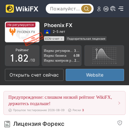
3
4
5
Phoenix FX
Не регулируется
6
0
2-5 лет
ECN-счет
Подозрительная лицензия
0
7
1
Регион деятельности подозрителен
Рейтинг
Индекс регулирования
3.86
Высокие потенциальные риски
1
.
8
2
Индекс бизнеса
6.08
/10
Индекс контроля рисков
2.23
2
9
3
Открыть счет сейчас
Website
3
4
4
5
Предупреждение: слишком низкий рейтинг WikiFX,
5
6
держитесь подальше!
Прошлое тестирование 2026-08-09
Риски
3
6
7
Лицензия Форекс
7
8