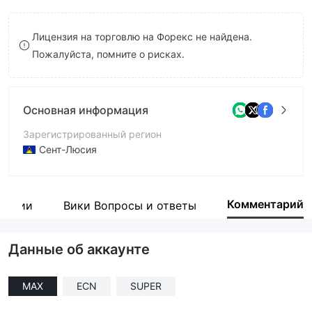
8
9
Лицензия на торговлю на Форекс не найдена.
9
Пожалуйста, помните о рисках.
Основная информация
Зарегистрированный регион
Сент-Люсия
Период эксплуатации
2-5 лет
Комментарий
пании
Вики Вопросы и ответы
Компания
Phoenix FX Limited (Saint Lucia)
Данные об аккаунте
MAX
ECN
SUPER