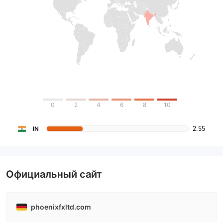
0
2
4
6
8
10
2.55
IN
Официальный сайт
phoenixfxltd.com