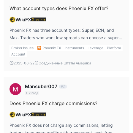
Депозит и вывод средств
What account types does Phoenix FX offer?
$10.
Минимальный депозит составляет
Phoenix FX
WikiFX
Ответить
принимает Mastercard, Neteller, Skrill, Sticpay, Lipi, Visa и т. д.
для депозита и вывода средств. Однако время обработки
Phoenix FX has three account types: Super, ECN, and
перевода и связанные с ним комиссии неизвестны.
Max. Traders who want low spreads can choose a super
account.
Broker Issues
Phoenix FX
Instruments
Leverage
Platform
Account
2025-06-22
Соединенные Штаты Америки
Mansuber007
1-2 года
Does Phoenix FX charge commissions?
WikiFX
Ответить
Phoenix FX does not charge any commissions, letting
traders keep more profits with transparent, cost-free