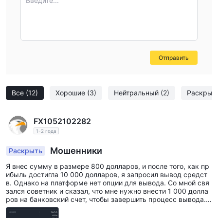
Введите...
Отправить
Все
(12)
Хорошие
(3)
Нейтральный
(2)
Раскрыт
FX1052102282
1-2 года
Мошенники
Раскрыть
Я внес сумму в размере 800 долларов, и после того, как пр
ибыль достигла 10 000 долларов, я запросил вывод средст
в. Однако на платформе нет опции для вывода. Со мной свя
зался советник и сказал, что мне нужно внести 1 000 долла
ров на банковский счет, чтобы завершить процесс вывода.
Они мошенники и воры. Никто не должен связываться с ним
и или вкладывать деньги в них. Они преступники.