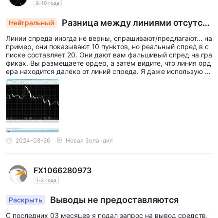
6-10 года
Разница между линиями отсутств
Нейтральный
ует
Линии спреда иногда не верны, спрашивают/предлагают... на
пример, они показывают 10 пунктов, но реальный спред в с
писке составляет 20. Они дают вам фальшивый спред на гра
фиках. Вы размещаете ордер, а затем видите, что линия орд
ера находится далеко от линий спреда. Я даже использую и
х собственную копию MT5.
2024-08-26
Новая Зеландия
FX1066280973
1-2 года
Выводы не предоставляются
Раскрыть
С последних 03 месяцев я подал запрос на вывод средств,