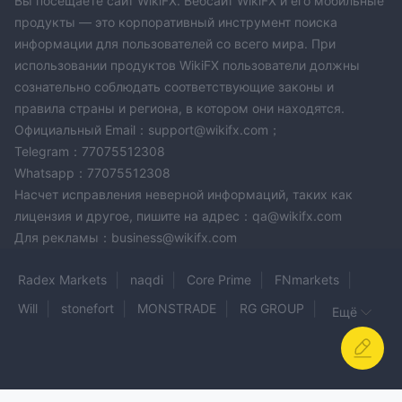
Вы посещаете сайт WikiFX. Вебсайт WikiFX и его мобильные
продукты — это корпоративный инструмент поиска
информации для пользователей со всего мира. При
использовании продуктов WikiFX пользователи должны
сознательно соблюдать соответствующие законы и
правила страны и региона, в котором они находятся.
Официальный Email：support@wikifx.com；
Telegram：77075512308
Whatsapp：77075512308
Насчет исправления неверной информаций, таких как
лицензия и другое, пишите на адрес：qa@wikifx.com
Для рекламы：business@wikifx.com
Radex Markets
naqdi
Core Prime
FNmarkets
Will
stonefort
MONSTRADE
RG GROUP
Ещё
PLOTIO
BBFX
ARFX
capx.pro
Webull
LCM
360T
BBCorp
ARVIS.FX
Nittan Capital Group
Equidex
GLEMarkets