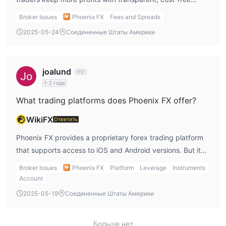
transactions across all trading instruments.
Broker Issues
Phoenix FX
Fees and Spreads
2025-05-24
Соединенные Штаты Америки
joalund
1-2 года
What trading platforms does Phoenix FX offer?
WikiFX
Ответить
Phoenix FX provides a proprietary forex trading platform
that supports access to iOS and Android versions. But it
does not support MT4 and MT5.
Broker Issues
Phoenix FX
Platform
Leverage
Instruments
Account
2025-05-19
Соединенные Штаты Америки
Больше нет