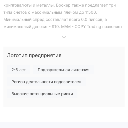
криптовалюты и металлы. Брокер также предлагает три
типа счетов с максимальным плечом до 1:500.
Минимальный спред составляет всего 0.0 пипсов, а
минимальный депозит - $10. MAM - COPY Trading позволяет
копировать успешные стратегии и управлять несколькими
счетами. Phoenix FX все еще несет риски из-за своего
оффшорного регулирования и плохих отзывов о сложностях
Логотип предприятия
с выводом денег.
Плюсы и минусы
Является ли Phoenix FX законным?
2-5 лет
Подозрительная лицензия
оффшорно
регулируемый
AOFA -
Phoenix FX. Номер
Регион деятельности подозрителен
лицензии: L 15610/PFX.
Высокие потенциальные риски
Что я могу торговать на Phoenix FX?
Phoenix FX предлагает различные рыночные инструменты,
форекс, индексы, акции, криптовалюты и
включая
металлы
.