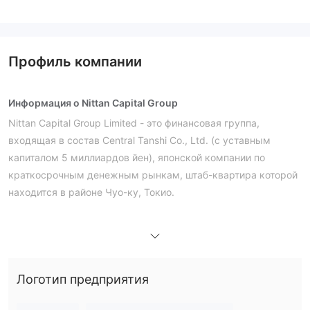
Профиль компании
Информация о Nittan Capital Group
Nittan Capital Group Limited - это финансовая группа,
входящая в состав Central Tanshi Co., Ltd. (с уставным
капиталом 5 миллиардов йен), японской компании по
краткосрочным денежным рынкам, штаб-квартира которой
находится в районе Чуо-ку, Токио.
Плюсы и минусы
Nittan Capital Group Легальность
Услуги
Как брокер на межбанковском рынке, Nittan Capital Group
Логотип предприятия
сделкам на валютном рынке,
предлагает услуги по
сделкам на рынке иностранной валюты
(такие как