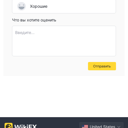
This lack of detail is a concern, as it makes it difficult to
Хорошие
assess the true trading costs and compare them with
more transparent brokers. In the absence of explicit
Что вы хотите оценить
commission disclosures, I would proceed cautiously and
recommend that anyone interested reach out directly to
Введите...
the broker for written confirmation of all trading costs
before making any deposits or trading live. In my
professional opinion, it is always safer to prioritize brokers
who provide full and clear cost breakdowns.
Отправить
United States