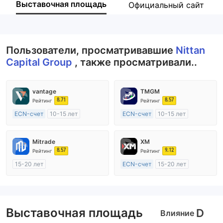
Выставочная площадь
Официальный сайт
Сотрудник компании
--
Пользователи, просматривавшие
Nittan
Capital Group
, также просматривали..
vantage
TMGM
8.71
8.57
Рейтинг
Рейтинг
ECN-счет
10-15 лет
ECN-счет
10-15 лет
Регулирование в Австралия
Регулирование в Австралия
Маркет-Мейкинг (MM)
Маркет-Мейкинг (MM)
Mitrade
XM
Основной стандарт MT4
Основной стандарт MT4
8.57
9.12
Рейтинг
Рейтинг
15-20 лет
ECN-счет
15-20 лет
Регулирование в Австралия
Регулирование в Австралия
Маркет-Мейкинг (MM)
Маркет-Мейкинг (MM)
Самостоятельное изучение
Основной стандарт MT4
Выставочная площадь
D
Влияние