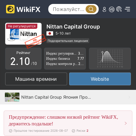
Nittan Capital Group
Не регулируется
0
5-10 лет
Подозрительная лицензия
1
0
Регион деятельности подозрителен
Рейтинг
Индекс регулирования
3.99
Высокие потенциальные риски
2
.
1
0
Индекс бизнеса
7.77
/10
Индекс контроля рисков
2.99
3
2
1
Машина времени
Website
4
3
2
5
4
3
Nittan Capital Group Япония Проверено: Операционный офис подтвержден
6
5
4
Предупреждение: слишком низкий рейтинг WikiFX,
7
6
5
держитесь подальше!
8
7
6
Прошлое тестирование 2026-08-07
Риски
2