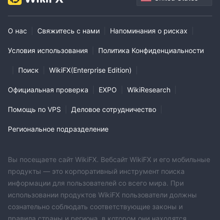
О нас
|
Свяжитесь с нами
|
Напоминания о рисках
|
Условия использования
|
Политика Конфиденциальности
|
Поиск
|
WikiFX(Enterprise Edition)
|
Официальная проверка
|
EXPO
|
WikiResearch
|
Помощь по VPS
|
Деловое сотрудничество
|
Региональное подразделение
Вы посещаете сайт WikiFX. Вебсайт WikiFX и его мобильные
продукты — это корпоративный инструмент поиска
информации для пользователей со всего мира. При
использовании продуктов WikiFX пользователи должны
сознательно соблюдать соответствующие законы и
правила страны и региона, в котором они находятся.