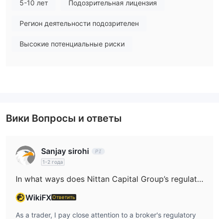
5-10 лет
Подозрительная лицензия
сделки по USD и транзакции на Японском оффшорном
брокерские услуги по деривативам
рынке) и
, включая
Регион деятельности подозрителен
свопы по процентным ставкам (IRS) и т. д.
Высокие потенциальные риски
Вики Вопросы и ответы
Sanjay sirohi
1-2 года
In what ways does Nittan Capital Group’s regulatory status help safeguard my funds?
WikiFX
Ответить
As a trader, I pay close attention to a broker's regulatory