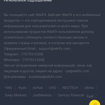
Региональное подразделение
Вы посещаете сайт WikiFX. Вебсайт WikiFX и его мобильные
продукты — это корпоративный инструмент поиска
информации для пользователей со всего мира. При
использовании продуктов WikiFX пользователи должны
сознательно соблюдать соответствующие законы и
правила страны и региона, в котором они находятся.
Официальный Email：support@wikifx.com；
Telegram：77075512308
Whatsapp：77075512308
Насчет исправления неверной информаций, таких как
лицензия и другое, пишите на адрес：qa@wikifx.com
Для рекламы：business@wikifx.com
YWO
Kudo
4xHub
OXO
NEOTECH
Ultima
Sway Markets
JustMarkets
Century Financial
Ещё
4XC
Merkanda Markets Ltd
iBullCapital