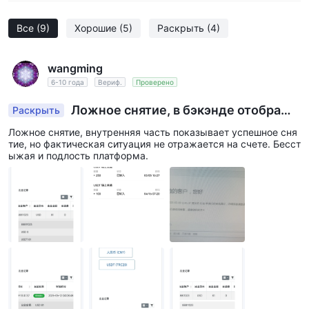
Все
(9)
Хорошие
(5)
Раскрыть
(4)
wangming
6-10 года
Вериф.
Проверено
Ложное снятие, в бэкэнде отобража
Раскрыть
ется успешное снятие, но фактическая сумма
Ложное снятие, внутренняя часть показывает успешное сня
не получена.
тие, но фактическая ситуация не отражается на счете. Бесст
ыжая и подлость платформа.