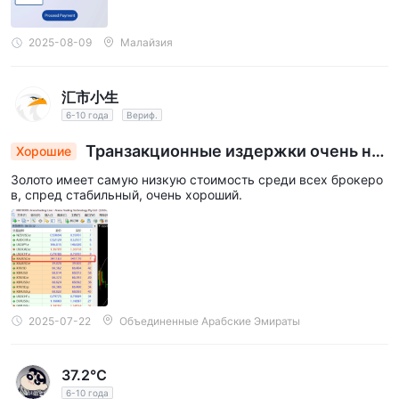
2025-08-09
Малайзия
汇市小生
6-10 года
Вериф.
Транзакционные издержки очень ни
Хорошие
зкие
Золото имеет самую низкую стоимость среди всех брокеро
в, спред стабильный, очень хороший.
2025-07-22
Объединенные Арабские Эмираты
37.2℃
6-10 года