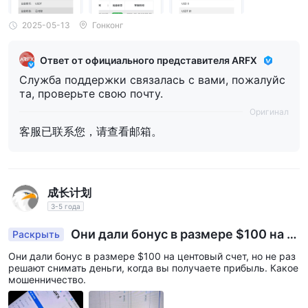
2025-05-13
Гонконг
Ответ от официального представителя ARFX
Служба поддержки связалась с вами, пожалуйс
та, проверьте свою почту.
Оригинал
客服已联系您，请查看邮箱。
成长计划
3-5 года
Они дали бонус в размере $100 на ц
Раскрыть
ентовый счет, но не разрешают вывод средст
Они дали бонус в размере $100 на центовый счет, но не раз
в, когда вы получаете прибыль. Какое мошенн
решают снимать деньги, когда вы получаете прибыль. Какое
ичество.
мошенничество.