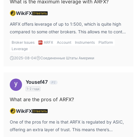
What is the maximum leverage with ARFX?
счёт для трейдеров, чтобы протестировать платформу без
риска реальными деньгами.
WikiFX
Ответить
Кредитное плечо
ARFX offers leverage of up to 1:500, which is quite high
1:1000
ARFX предлагает соотношение Кредитное плечо до
compared to some other brokers. This allows me to control
для всех типов счетов
larger positions with less capital, but I would need to be
, что означает, что трейдеры
Broker Issues
ARFX
Account
Instruments
Platform
могут открывать позиции до 1000 раз превышающие
cautious, as leverage can amplify both profits and losses.
Leverage
стоимость их баланса на счете.
2025-08-04
Соединенные Штаты Америки
Комиссии
без
Центовый счет и Стандартный счет являются
Yousef47
комиссии; счета ECN имеют комиссию $7 за лот, с
1-2 года
более низкими ставками для клиентов с высоким
уровнем благосостояния.
What are the pros of ARFX?
Беспроцентные счета для
ARFX предоставляет
WikiFX
Ответить
клиентов-мусульман
для большинства своих
One of the pros for me is that ARFX is regulated by ASIC,
инструментов, включая основные валютные пары,
offering an extra layer of trust. This means there’s
криптовалюты и золото.