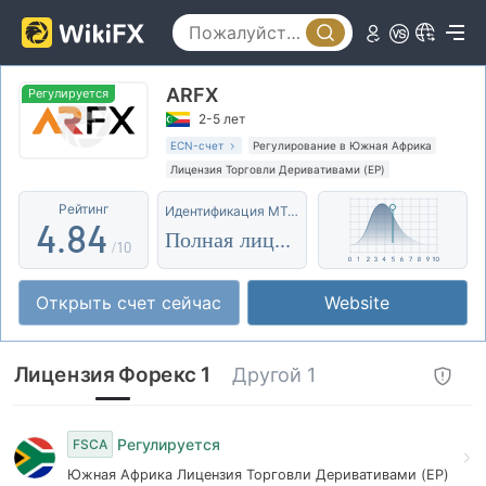
3
0
4
0
ARFX
1
5
1
Регулируется
2-5 лет
2
6
2
ECN-счет
Регулирование в Южная Африка
Лицензия Торговли Деривативами (EP)
3
7
3
Основной стандарт MT4
Региональный трейдер
Рейтинг
Идентификация MT4/5
4
.
8
4
Полная лицензия
/10
5
9
5
Открыть счет сейчас
Website
6
6
7
7
Лицензия Форекс 1
Другой 1
8
8
9
9
Регулируется
FSCA
Южная Африка Лицензия Торговли Деривативами (EP)