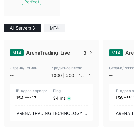
Perfect
All Servers 3
MT4
ArenaTrading-Live
Aren
MT4
MT4
3
Страна/Регион
Кредитное плечо
Страна/Регион
--
1000 | 500 | 400
--
| 300 | 200 | 100
| 50
IP-адрес сервера
Ping
IP-адрес се
154.***.17
156.***.119
34 ms
ARENA TRADING TECHNOLOGY P
ARENA TR
TY LTD
TY LTD