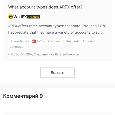
What account types does ARFX offer?
WikiFX
Ответить
ARFX offers three account types: Standard, Pro, and ECN.
I appreciate that they have a variety of accounts to suit
different trading styles. I would likely choose the ECN
Broker Issues
ARFX
Platform
Instruments
Account
account for tighter spreads, though it requires a higher
Leverage
deposit.
2025-07-20
Соединенные Штаты Америки
Больше
Комментарий
9