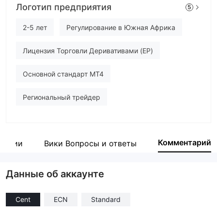
Логотип предприятия
5
ARFX
Сотрудник компании
2-5 лет
Регулирование в Южная Африка
--
Лицензия Торговли Деривативами (EP)
Основной стандарт MT4
Региональный трейдер
Комментарий
пании
Вики Вопросы и ответы
Данные об аккаунте
Cent
ECN
Standard