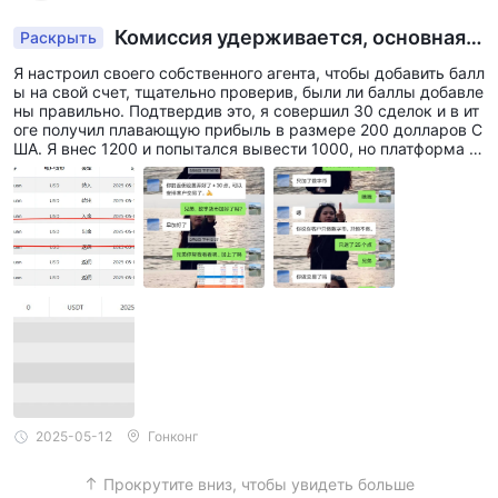
Комиссия удерживается, основная с
Раскрыть
умма не возвращается.
Я настроил своего собственного агента, чтобы добавить балл
ы на свой счет, тщательно проверив, были ли баллы добавле
ны правильно. Подтвердив это, я совершил 30 сделок и в ит
оге получил плавающую прибыль в размере 200 долларов С
ША. Я внес 1200 и попытался вывести 1000, но платформа от
казала. Они удержали 1070 долларов США, утверждая, что
я был переплачен. Изначально платформа обещала вернуть
мне основную сумму, но не сдержала свое обещание. Это а
бсолютно отвратительно. Если они не могут вернуть основну
ю сумму, то хотя бы надеюсь, что все откроют глаза и будут
держаться подальше от этой черной платформы!!! Номер сч
ета 88810775.
2025-05-12
Гонконг
Прокрутите вниз, чтобы увидеть больше