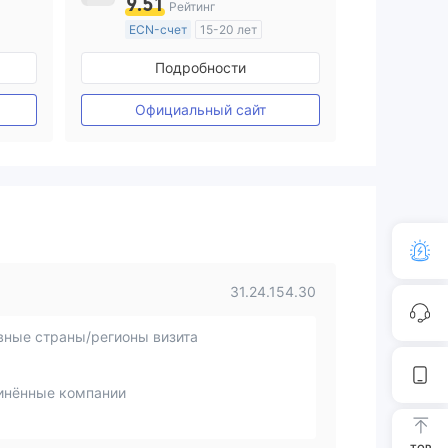
9.51
Рейтинг
ECN-счет
15-20 лет
ия
Регулирование в Австралия
Подробности
Маркет-Мейкинг (MM)
Основной стандарт MT4
Официальный сайт
31.24.154.30
вные страны/регионы визита
инённые компании
TOP