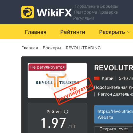
2
0
Глобальные Брокеры
Платформа Проверки
3
1
Регуляций
4
2
Главная
Рейтинги
Раскрыть
Главная
-
Брокеры
-
REVOLUTRADING
5
3
6
4
REVOLUT
Не регулируется
Китай
|
5-10 л
7
5
Подозрительная л
Регион деятельн
|
0
8
6
Высокие потенц
|
https://revolutra
Рейтинг
1
.
9
7
Website
/10
Открыть счет