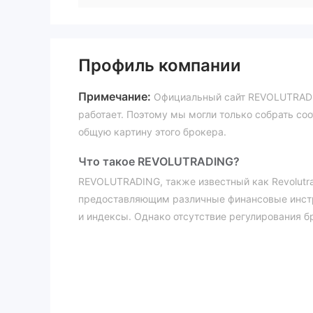
Профиль компании
Примечание:
Официальный сайт REVOLUTRAD
работает. Поэтому мы могли только собрать с
общую картину этого брокера.
Что такое REVOLUTRADING?
REVOLUTRADING, также известный как Revolutr
предоставляющим различные финансовые инстр
и индексы. Однако отсутствие регулирования б
его надежности и доверия.
В нашей предстоящей статье мы представим вс
предложений брокера. Мы призываем заинтерес
идей. В конце статьи мы предоставим краткое 
понимания.