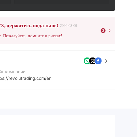
X, держитесь подальше!
2026-08-06
2
. Пожалуйста, помните о рисках!
йт компании
tps://revolutrading.com/en