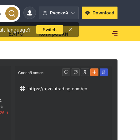
Pусский
Download
ult language?
Switch
EXPO
Котировки
Способ связи
https://revolutrading.com/en
р.
ов
.26