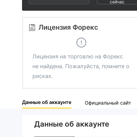
2
8
сейчас
3
9
Лицензия Форекс
4
5
Лицензия на торговлю на Форекс
не найдена. Пожалуйста, помните о
6
рисках.
7
Данные об аккаунте
Официальный сайт
8
Данные об аккаунте
9