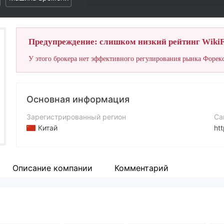
Предупреждение: слишком низкий рейтинг WikiF
У этого брокера нет эффективного регулирования рынка Форекс
Основная информация
Зарегистрированный регион
Са
Китай
ht
Период эксплуатации
5-10 лет
Описание компании
Комментарий
Компания
Revolutrading S.A.