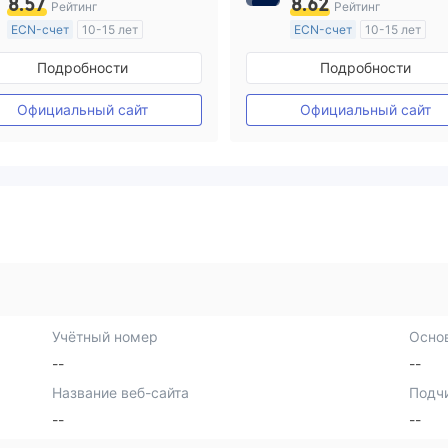
8.57
8.62
Рейтинг
Рейтинг
ECN-счет
10-15 лет
ECN-счет
10-15 лет
Регулирование в Австралия
Регулирование в Австрал
Подробности
Подробности
Маркет-Мейкинг (MM)
Маркет-Мейкинг (MM)
Основной стандарт MT4
Основной стандарт MT4
Официальный сайт
Официальный сайт
Учётный номер
Осно
--
--
Название веб-сайта
Подч
--
--