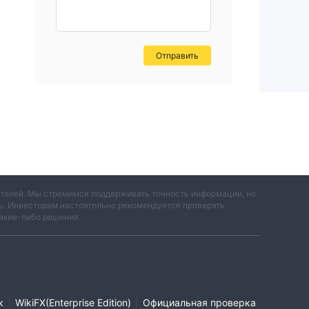
ия,
Отправить
вы
ем.
вателей. Мы стремимся поддерживать точность информации, но
ть. Инвесторам настоятельно рекомендуется проверять
акие-либо решения.
на
|
|
к
WikiFX(Enterprise Edition)
Официальная проверка