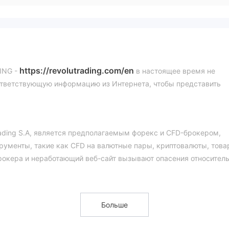
https://revolutrading.com/en
ING -
в настоящее время не
оответствующую информацию из Интернета, чтобы представить
ading S.A, является предполагаемым форекс и CFD-брокером,
ументы, такие как CFD на валютные пары, криптовалюты, тов
рокера и неработающий веб-сайт вызывают опасения относител
естороннюю и хорошо структурированную оценку услуг и
ованных читателей углубиться в статью для получения ценных
Больше
резюме, которое подчеркнет особенности брокера для ясного