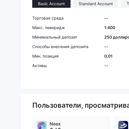
Basic Account
Standard Account
T
Торговая среда
--
Макс. леверидж
1:400
Минимальный депозит
250 доллар
Способы внесения депозита
--
Мин. позиция
0,01
Активы
--
Пользователи, просматри
Neex