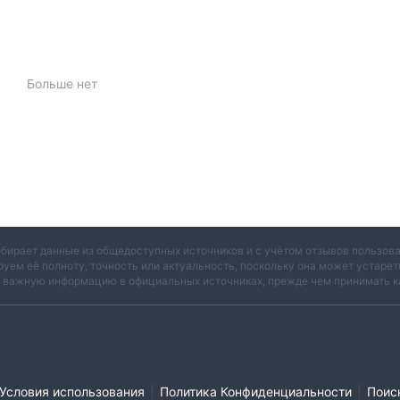
действует без какого-либо законного регулирован
рокер
 прозрачности и ответственности. Отсутствие регуляторного
ным рискам, включая финансовые злоупотребления и
ся недоступный веб-сайт. Это добавляет к опасениям
Больше нет
ера.
о понимания брокера трейдерам следует читать отзывы и отзы
 пользователей, доступные на надежных веб-сайтах и форумах,
еятельности брокера.
ких мер безопасности в Интернете для этого брокера.
и торговлей с REVOLUTRADING, является индивидуальным решени
и и доходы перед принятием решения о фактической торговой
обирает данные из общедоступных источников и с учётом отзывов пользо
руем её полноту, точность или актуальность, поскольку она может устаре
и важную информацию в официальных источниках, прежде чем принимать к
ктр финансовых инструментов, отвечающих различным
ходят бинарные опционы, CFD на валютные пары, криптовалюты,
 простой, но потенциально прибыльный способ спекулировать 
|
|
Условия использования
Политика Конфиденциальности
Поис