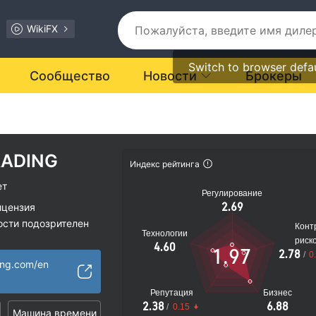
WikiFX
Switch to browser defa
Сообщество
Новости
Брокеры
RADING
Индекс рейтинга
ет
Регулирование
2.69
ицензия
ости подозрителен
Конт
Технологии
иальные риски
риск
4.60
1.97
2.78
/
0
ding.com/en
Репутация
Бизнес
2.38
6.88
/
0.15
Машина времени