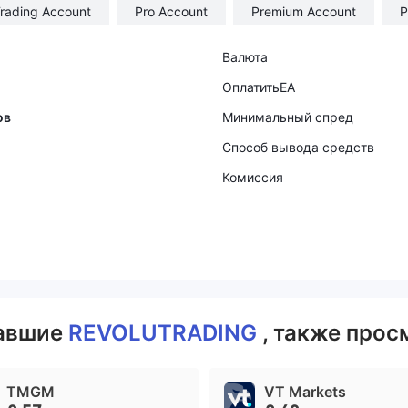
rading Account
Pro Account
Premium Account
P
Валюта
ОплатитьEA
ов
Минимальный спред
Способ вывода средств
Комиссия
вавшие
REVOLUTRADING
, также прос
TMGM
VT Markets