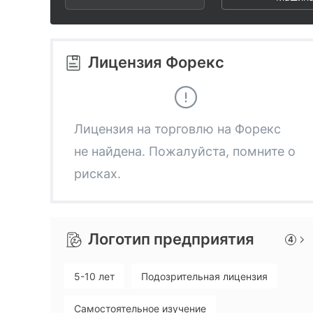
3
5
7
4
6
8
Лицензия Форекс
5
7
9
6
8
Лицензия на торговлю на Форекс
не найдена. Пожалуйста, помните о
7
9
рисках.
8
Логотип предприятия
4
9
5-10 лет
Подозрительная лицензия
Самостоятельное изучение