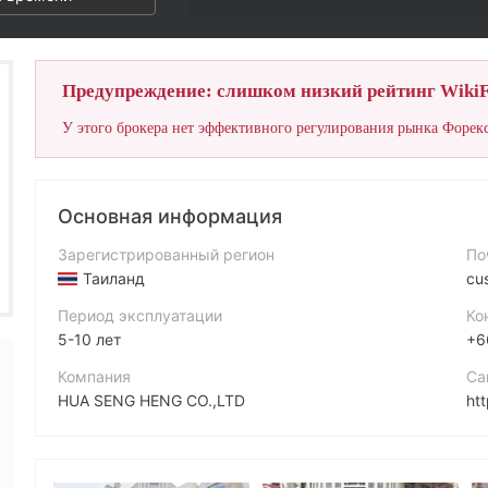
Предупреждение: слишком низкий рейтинг WikiF
У этого брокера нет эффективного регулирования рынка Форекс
Основная информация
Зарегистрированный регион
По
Таиланд
cu
Период эксплуатации
Ко
5-10 лет
+6
Компания
Са
HUA SENG HENG CO.,LTD
ht
Аббревиатура
Ад
HUA SENG HENG