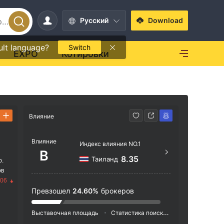
Pусский
Download
ult language?
Switch
EXPO
Котировки
Влияние
Способ свя
Влияние
+66 
Индекс влияния NO.1
B
http
8.35
Таиланд
р.
ов
255 - 
.06
าช:แขว
Превзошел
24.60%
брокеров
0
Выставочная площадь
Статистика поиска
Реклама
Ин