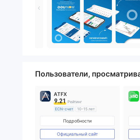
Пользователи, просматри
ATFX
9.21
Рейтинг
ECN-счет
10-15 лет
Регулирование в Австралия
Подробности
Маркет-Мейкинг (MM)
Основной стандарт MT4
Официальный сайт