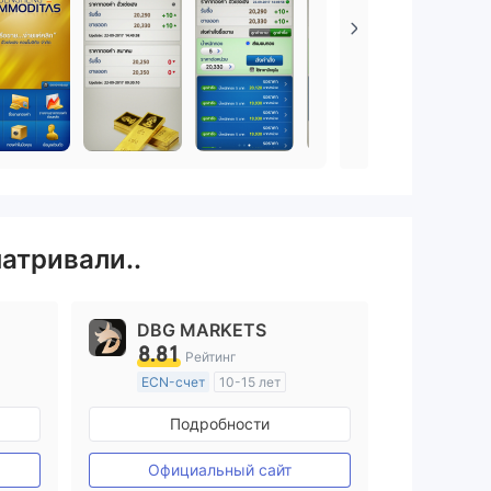
матривали..
DBG MARKETS
8.81
Рейтинг
ECN-счет
10-15 лет
ия
Регулирование в Австралия
Подробности
Маркет-Мейкинг (MM)
Основной стандарт MT4
Официальный сайт