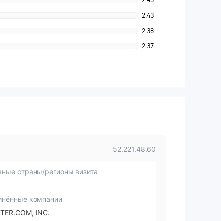
2.45
2.43
2.38
2.37
52.221.48.60
вные страны/регионы визита
инённые компании
TER.COM, INC.