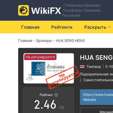
Глобальные Брокеры
Платформа Проверки
0
Регуляций
1
Главная
Рейтинги
Раскрыть
Главная
-
Брокеры
-
HUA SENG HENG
0
2
1
3
HUA SENG
Не регулируется
Таиланд
|
5-10
0
2
4
Подозрительная л
Самостоятельно
|
1
3
5
Высокие потенц
|
Рейтинг
2
.
4
6
Website
/10
Машина