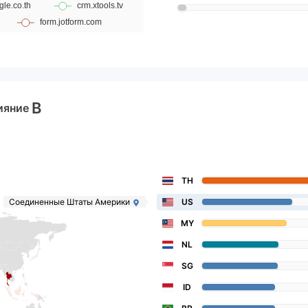
B
ияние
TH
Соединенные Штаты Америки
US
MY
NL
SG
ID