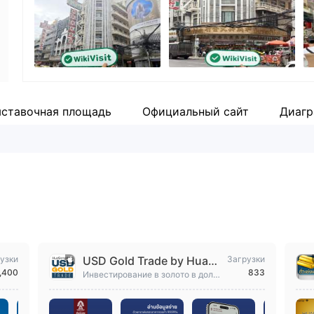
Сотрудник компании
Fa
--
ht
ставочная площадь
Официальный сайт
Диагр
узки
USD Gold Trade by HuaSe
Загрузки
,400
833
ngHeng
Инвестирование в золото в долл
арах США