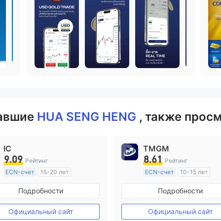
вавшие
HUA SENG HENG
, также прос
IC
TMGM
9.09
8.61
Рейтинг
Рейтинг
ECN-счет
15-20 лет
ECN-счет
10-15 лет
Регулирование в Австралия
Регулирование в Австрал
Подробности
Подробности
Маркет-Мейкинг (MM)
Маркет-Мейкинг (MM)
Основной стандарт MT4
Основной стандарт MT4
Официальный сайт
Официальный сайт