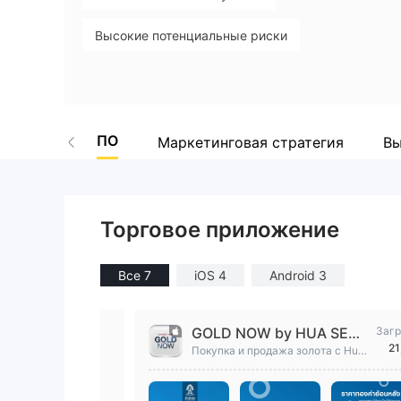
Высокие потенциальные риски
ПО
Маркетинговая стратегия
Вы
Торговое приложение
Все 7
iOS 4
Android 3
GOLD NOW by HUA SENG
Загр
21
HENG
Покупка и продажа золота с Huas
engheng