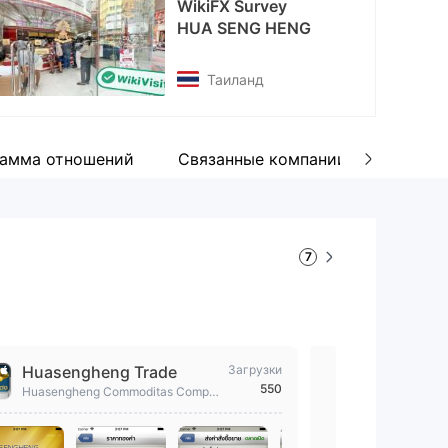
WikiFX Survey
cebook
HUA SENG HENG
tps://www.facebook.com/hshsocial/
Таиланд
амма отношений
Связанные компании
Описан
7
Huasengheng Trade
Загрузки
Huasengh
550
Huasengheng Commoditas Compa
Huasengheng
ny Limited