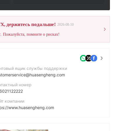
X, держитесь подальше!
2026-08-10
. Пожалуйста, помните о рисках!
чтовый ящик службы поддержки
stomerservice@huasengheng.com
нтактный номер
6021122222
йт компании
tps://www.huasengheng.com
рес компании
255 - 257 อาคารฮั่วเช่งเฮง2 ถนนเยาวราช:แขวง/เขตสัมพันธวงศ์กรุงเทพฯ10100