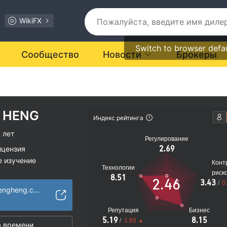
WikiFX
Switch to browser defa
Сообщество
Новости
Брокеры
 HENG
Индекс рейтинга
 лет
Регулирование
2.69
ицензия
е изучение
Конт
Технологии
иальные риски
риск
8.51
2.46
3.43
/
0
https://www.huasengheng.com
Репутация
Бизнес
5.19
8.15
/
1.65
 времени