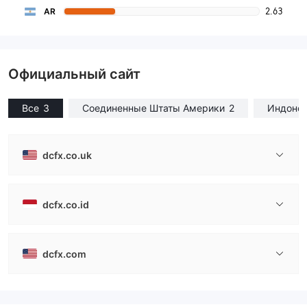
2.63
AR
Официальный сайт
Все
3
Соединенные Штаты Америки
2
Индоне
dcfx.co.uk
dcfx.co.id
dcfx.com