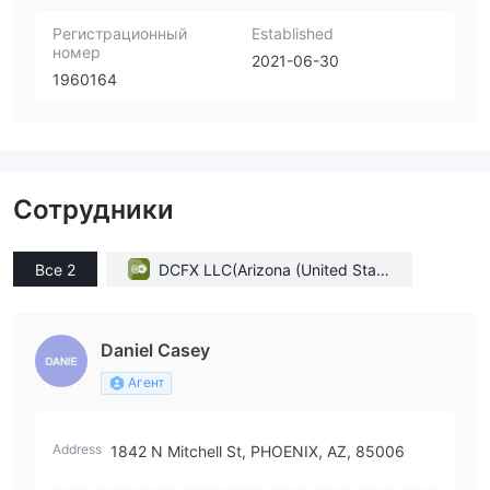
Регистрационный
Established
номер
2021-06-30
1960164
Сотрудники
Все 2
DCFX LLC(Arizona (United State
s))
Daniel Casey
Агент
Address
1842 N Mitchell St, PHOENIX, AZ, 85006