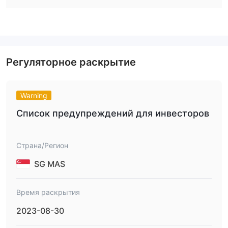
Jakarta Futures Exchange
Законная лицензия, выданная
(JFX)
, является лицензией на розничный форекс с
SPAB-064/BBJ/04/04
номером лицензии
.
Другие три лицензии все клонированы от других компаний:
лицензия Straight Through Processing (STP), выданная
Регуляторное раскрытие
Финансовым управлением Великобритании
,
клонирована от Dupoin UK Ltd., лицензия на розничный
Badan Pengawas Perdagangan
форекс, выданная
Warning
Berjangka Komoditi Kementerian Perdagangan
,
Список предупреждений для инвесторов
клонирована от PT DUPOIN FUTURES INDONESIA, и
Монетарного ведомства
последняя лицензия от
Сингапура
клонирована от DUPOIN SINGAPORE PTE. LTD.
Страна/Регион
В заключение, регуляторный статус DCFX вызывает
SG MAS
серьезные подозрения, и следует быть осторожным.
Что я могу торговать на DCFX?
Время раскрытия
DCFX предлагает различные типы торгуемых
2023-08-30
акции, индексы, форекс,
инструментов, включая