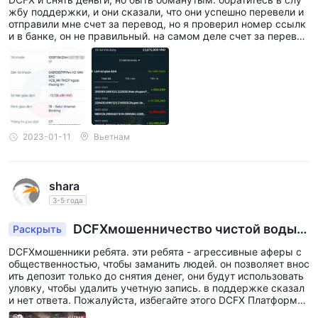
жбу поддержки, и они сказали, что они успешно перевели и
отправили мне счет за перевод, но я проверил номер ссылк
и в банке, он не правильный. на самом деле счет за перевод
- это пс. вы должны быть осторожны, чтобы не создать учет
ную запись торговой платформы DCFX пожалуйста.
2023-01-11
Вьетнам
shara
3-5 года
DCFXмошенничество чистой воды м
Раскрыть
ошенничество
DCFXмошенники ребята. эти ребята - агрессивные аферы с
общественностью, чтобы заманить людей. он позволяет внос
ить депозит только до снятия денег, они будут использовать
уловку, чтобы удалить учетную запись. в поддержке сказал
и нет ответа. Пожалуйста, избегайте этого DCFX Платформа.
у него есть команда. эти ребята открыли платформу, чтобы