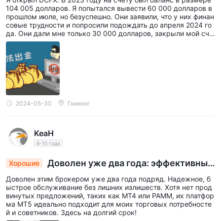
104 005 долларов. Я попытался вывести 60 000 долларов в
прошлом июле, но безуспешно. Они заявили, что у них финан
совые трудности и попросили подождать до апреля 2024 го
да. Они дали мне только 30 000 долларов, закрыли мой сче
т и больше не отвечали. Это полностью мошеннический брок
ер.
2024-05-30
Гонконг
KeaH
6-10 года
Доволен уже два года: эффективный
Хорошие
брокер с индивидуальной платформой MT5 дл
Доволен этим брокером уже два года подряд. Надежное, б
я моих торговых стратегий
ыстрое обслуживание без лишних излишеств. Хотя нет прод
винутых предложений, таких как MT4 или PAMM, их платфор
ма MT5 идеально подходит для моих торговых потребносте
й и советников. Здесь на долгий срок!