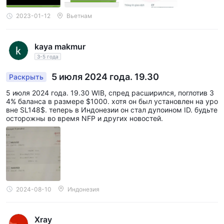
ы клиентам. если клиент идет в банк для проверки, такого п
латежного поручения нет. обмануть тебя. у нас есть полное
2023-01-12
Вьетнам
доказательство DCFX мошенничество, так что держитесь по
дальше. посмотрите на заказ фотошопа cc, я отнес его в бан
к, чтобы проверить, и банк сказал, что этот заказ ck не суще
kaya makmur
ствует. в DCFX мошенничество
3-5 года
5 июля 2024 года. 19.30
Раскрыть
5 июля 2024 года. 19.30 WIB, спред расширился, поглотив 3
4% баланса в размере $1000. хотя он был установлен на уро
вне SL148$. теперь в Индонезии он стал дупоином ID. будьте
осторожны во время NFP и других новостей.
2024-08-10
Индонезия
Xray