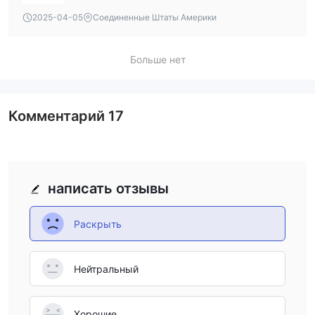
suggest using lower leverage to minimize risk.
2025-04-05
Соединенные Штаты Америки
Больше нет
Комментарий
17
написать отзывы
Раскрыть
Нейтральный
Хорошие