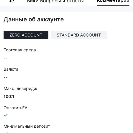
Комментарий
крытие
Вики Вопросы и ответы
Сотрудник компании
--
Данные об аккаунте
ZERO ACCOUNT
STANDARD ACCOUNT
Торговая среда
--
Валюта
--
Макс. леверидж
100:1
ОплатитьEA
Минимальный депозит