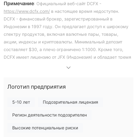
Примечание
: Официальный веб-сайт DCFX -
https://www.dcfx.com/
в настоящее время недоступен.
DCFX - финансовый брокер, зарегистрированный в
Индонезии в 1997 году. Он предлагает доступ к широкому
спектру продуктов, включая валютные пары, товары,
акции, индексы и криптовалюты. Минимальный депозит
составляет $30, а плечо ограничено 1:1000. Кроме того,
DCFX имеет лицензию от JFX (Индонезия) и обладает тремя
клонированными лицензиями от других регулирующих
органов.
Плюсы и минусы
Является ли DCFX законным?
Логотип предприятия
DCFX утверждает, что имеет четыре регулирующие
лицензии. Однако в ходе расследования мы выяснили, что
5-10 лет
Подозрительная лицензия
только одна из этих лицензий является законной и
Регион деятельности подозрителен
официальной, в то время как три другие являются
подозрительными клонами
лицензий других
Высокие потенциальные риски
легитимных компаний.