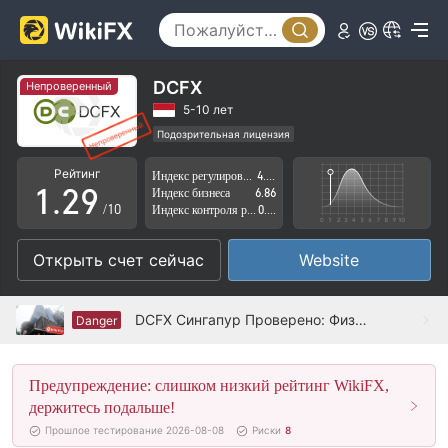
4
5
6
DCFX
Непроверенный
0
7
5-10 лет
Подозрительная лицензия
0
1
8
Регион деятельности подозрителен
Рейтинг
Индекс регулирования
4.07
Высокие потенциальные риски
1
.
2
9
Индекс бизнеса
6.86
/10
Индекс контроля рисков
0.23
2
3
Открыть счет сейчас
Website
3
4
4
5
DCFX Сингапур Проверено: Физическое присутствие не обнаружено
Danger
5
6
Предупреждение: слишком низкий рейтинг WikiFX,
6
7
держитесь подальше!
7
8
Прошлое тестирование 2026-08-08
Риски
8