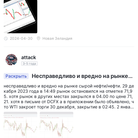
2024-04-30
Новая Зеландия
attack
3-5 года
Несправедливо и вредно на рынке
Раскрыть
WTI/нефти. 29 декабря 2023 в 14:49 Рынок ост
несправедливо и вредно на рынке сырой нефти/нефти. 29 де
ановился
кабря 2023 года в 14:49 рынок остановился на отметке 71,9
5. хотя рынок в других местах закрылся в 04.00 по цене 71,
21. хотя в письме от DCFX а в приложении было объявлено, ч
то WTI закроет торги 30 декабря, закрытие в 02:45. 2 январ
я 2024 года в 01.00 рынок внезапно открылся, и цена ненад
олго подскочила, открывшись на 71,68 и быстро поднявшись
до 72,16.