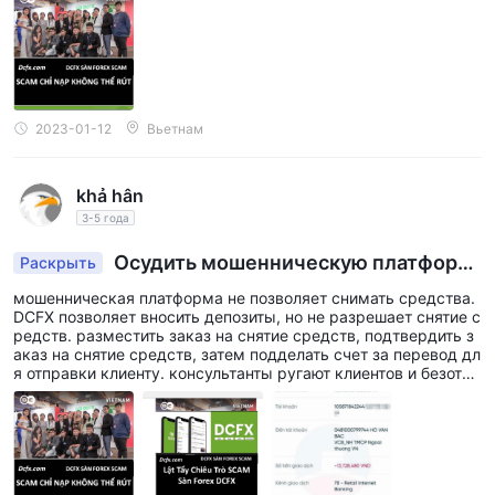
обмануть команду, которая специализируется на привлечен
ии клиентов, а затем заманили деньги на платформу, после з
агрузки она заблокировала счет и не смогла вывести деньг
и.
2023-01-12
Вьетнам
khả hân
3-5 года
Осудить мошенническую платформ
Раскрыть
у
мошенническая платформа не позволяет снимать средства.
DCFX позволяет вносить депозиты, но не разрешает снятие с
редств. разместить заказ на снятие средств, подтвердить з
аказ на снятие средств, затем подделать счет за перевод дл
я отправки клиенту. консультанты ругают клиентов и безотве
тственную ответственность. предупреждение, любой, кто хо
чет инвестировать в это DCFX следует срочно прекратить, п
ризнаки мошенничества очень очевидны. мошенническая ор
ганизация заманивает клиентов внести депозит в размере $,
а затем не разрешает их снятие. поддержка очень безответс
твенная. поддельные ваучеры и счета за денежные перевод