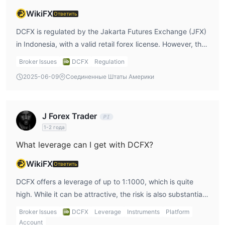
программа на рынке Форекс, предлагающая
WikiFX
Ответить
автоматизированную торговлю с помощью советников-
DCFX is regulated by the Jakarta Futures Exchange (JFX)
экспертов и выбора типов ордеров, позволяющая
in Indonesia, with a valid retail forex license. However, the
трейдерам осуществлять сделки на различных финансовых
broker also claims licenses from BAPPEBTI, MAS, and FCA,
рынках через один счет и имеющая возможность
Broker Issues
DCFX
Regulation
which appear to be cloned and unverified. I recommend
хеджирования. В то время как с мобильным приложением
2025-06-09
Соединенные Штаты Америки
proceeding with caution due to the questionable status of
можно торговать в пути через соответствующие
these additional licenses.
терминалы.
J Forex Trader
1-2 года
What leverage can I get with DCFX?
WikiFX
Ответить
DCFX offers a leverage of up to 1:1000, which is quite
high. While it can be attractive, the risk is also substantial.
Many countries have restricted such high leverage due to
Broker Issues
DCFX
Leverage
Instruments
Platform
the potential for significant losses. Personally, I would
Account