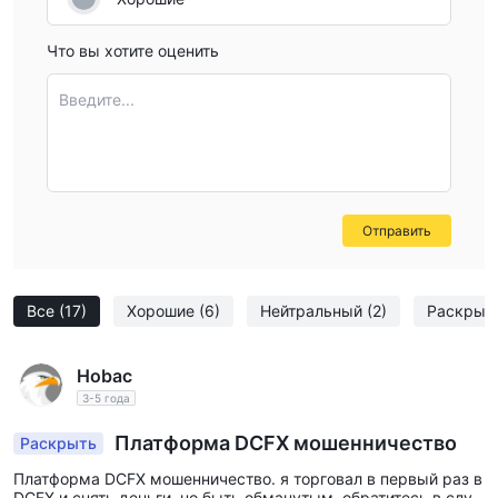
Что вы хотите оценить
Введите...
Отправить
Все
(17)
Хорошие
(6)
Нейтральный
(2)
Раскрыт
Hobac
3-5 года
Платформа DCFX мошенничество
Раскрыть
Платформа DCFX мошенничество. я торговал в первый раз в
DCFX и снять деньги, но быть обманутым. обратитесь в слу