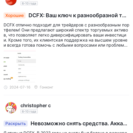
6-10 года
DCFX: Ваш ключ к разнообразной тор
Хорошие
говле с первоклассной поддержкой
DCFX отлично подходит для трейдеров с разнообразным пор
тфелем! Они предлагают широкий спектр торгуемых активо
в, что позволяет легко диверсифицировать ваши инвестици
и. Кроме того, их клиентская поддержка на высшем уровне
и всегда готова помочь с любыми вопросами или проблема
ми.
2024-07-16
Гонконг
christopher c
6-10 года
Невозможно снять средства. Аккаун
Раскрыть
т закрыт.
Я открыл DCFX. В 2023 году на счету был баланс в размере