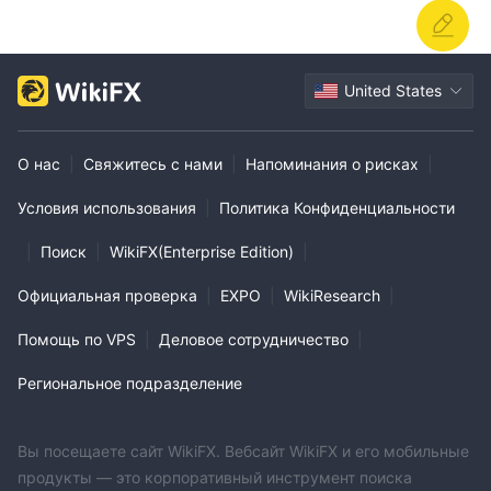
United States
О нас
|
Свяжитесь с нами
|
Напоминания о рисках
|
Условия использования
|
Политика Конфиденциальности
|
Поиск
|
WikiFX(Enterprise Edition)
|
Официальная проверка
|
EXPO
|
WikiResearch
|
Помощь по VPS
|
Деловое сотрудничество
|
Региональное подразделение
Вы посещаете сайт WikiFX. Вебсайт WikiFX и его мобильные
продукты — это корпоративный инструмент поиска