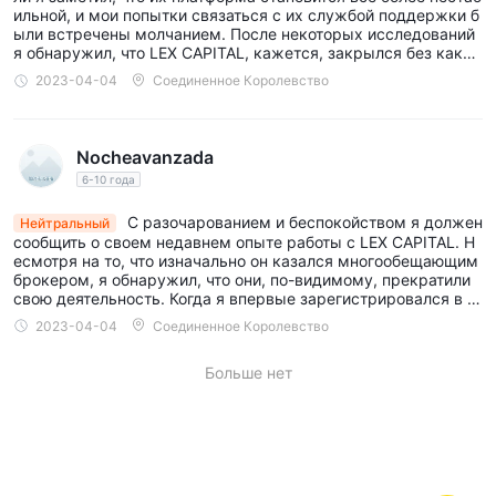
ильной, и мои попытки связаться с их службой поддержки б
ыли встречены молчанием. После некоторых исследований
я обнаружил, что LEX CAPITAL, кажется, закрылся без каких
-либо предупреждений или объяснений, что вызывает трево
2023-04-04
Соединенное Королевство
гу и беспокойство. Я надеюсь, что никто больше не был обма
нут или потерял свои средства из-за этого неожиданного за
крытия.
Nocheavanzada
6-10 года
С разочарованием и беспокойством я должен
Нейтральный
сообщить о своем недавнем опыте работы с LEX CAPITAL. Н
есмотря на то, что изначально он казался многообещающим
брокером, я обнаружил, что они, по-видимому, прекратили
свою деятельность. Когда я впервые зарегистрировался в L
EX CAPITAL, меня привлекли их конкурентоспособные торго
2023-04-04
Соединенное Королевство
вые сборы и широкий выбор торговых продуктов.
Больше нет