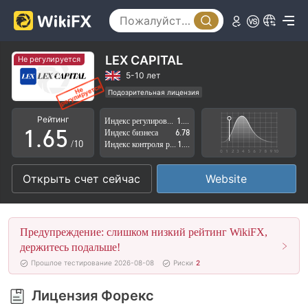
1
0
2
1
3
2
LEX CAPITAL
Не регулируется
4
3
5-10 лет
Подозрительная лицензия
0
5
4
Регион деятельности подозрителен
Рейтинг
Индекс регулирования
1.70
Высокие потенциальные риски
1
.
6
5
Индекс бизнеса
6.78
/10
Индекс контроля рисков
1.82
2
7
6
Открыть счет сейчас
Website
3
8
7
4
9
8
Предупреждение: слишком низкий рейтинг WikiFX,
5
9
держитесь подальше!
Прошлое тестирование 2026-08-08
Риски
2
6
Лицензия Форекс
7