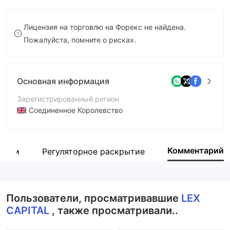
8
Лицензия на торговлю на Форекс не найдена.
9
Пожалуйста, помните о рисках.
Основная информация
Зарегистрированный регион
Соединенное Королевство
Период эксплуатации
5-10 лет
Комментарий
пании
Регуляторное раскрытие
Компания
LEX CAPITAL
Пользователи, просматривавшие
LEX
CAPITAL
, также просматривали..