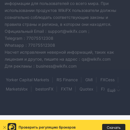
информации для пользователей со всего мира. При
использовании продуктов WikiFX пользователи должны
сознательно соблюдать соответствующие законы и
правила страны и региона, в котором они находятся.
Официальный Email：support@wikifx.com；
Telegram：77075512308
Whatsapp：77075512308
Насчет исправления неверной информаций, таких как
лицензия и другое, пишите на адрес：qa@wikifx.com
Для рекламы：business@wikifx.com
Yorker Capital Markets
RS Finance
GMI
FXCess
MarketsVox
bestonFX
FXTM
Quotex
FX Neo
Ещё
Italpreziosi
Level Finco
Olymptrade
Trader’s Way
REVO CAPITAL
Infront
KERAVE
BRFX
Elite Fx Investment
TRADECIRCLE HUB
XPRESSFOREX
Проверить регуляцию брокеров
Скачать