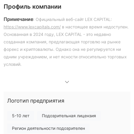
Профиль компании
Примечание
: Официальный веб-сайт LEX CAPITAL:
https://www.lexcapitals.com/
в настоящее время недоступен.
Основанная в 2024 году, LEX CAPITAL - это недавно
созданная компания, предлагающая торговлю на рынке
форекс и криптовалюты. Однако она не регулируется ни
одним учреждением, и нет ясности относительно торговых
условий.
Плюсы и минусы
Является ли LEX CAPITAL легитимным?
без какого-либо регулирования
LEX CAPITAL работает
.
Логотип предприятия
Кроме того, брокер был внесен в черный список испанским
CNMV как потенциальный
финансовым органом
5-10 лет
Подозрительная лицензия
мошенник
, что является еще одним серьезным сигналом
Регион деятельности подозрителен
их веб-сайт недоступен, и
тревоги. В настоящее время