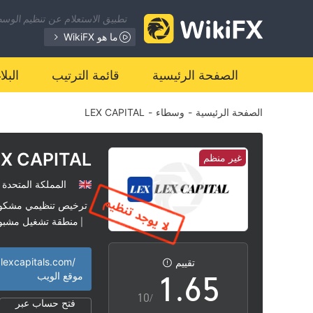
تطبيق الاستعلام عن تنظيم الوسطا
0
ما هو WikiFX
1
0
الصفحة الرئيسية
قائمة الترتيب
البل
الصفحة الرئيسية
-
وسطاء
-
LEX CAPITAL
2
1
3
2
EX CAPITAL
غير منظم
المملكة المتحدة
4
3
ترخيص تنظيمي مشكو
منطقة تشغيل مشبو
|
0
5
4
lexcapitals.com/
تقييم
1
.
6
5
موقع الويب
/10
فتح حساب عبر