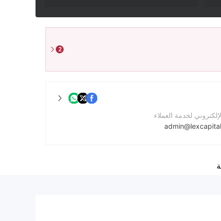
2
لإلكتروني لخدمة العملاء
admin@lexcapita
لشركة
https://www.lexcapitals.com/
ة
الشركة
The Station Masters' House 168 Thornbury Road, Osterley Village, Isleworth, Middlesex, United Kingdom, TW7 4QE