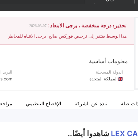
تحذير: درجة منخفضة ، يرجى الابتعاد!
2026-08-07
هذا الوسيط يفتقر إلى ترخيص فوركس صالح. يرجى الانتباه للمخاطر
معلومات أساسية
الدولة المسجلة
البريد ا
المملكة المتحدة
ls.com
فترة التشغيل
موقع ا
5-10 سنوات
ات صلة
نبذة عن الشركة
الإفصاح التنظيمي
مراجع
اسم الشركة
عنوان 
LEX CAPITAL
LEX CA
شاهدوا أيضًا..