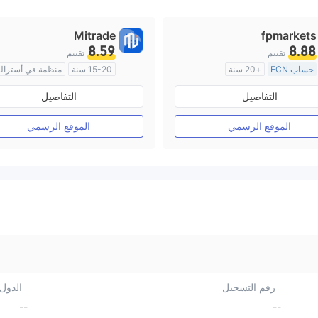
Mitrade
fpmarkets
8.59
8.88
تقييم
تقييم
حساب ECN
+20 سنة
15-20 سنة
منظمة في أسترالي
منظمة في أستراليا
صناعة السوق (MM)
بحث ذاتي
التفاصيل
التفاصيل
صناعة السوق (MM)
رخصة كاملة ميتاتريدر ٤
الموقع الرسمي
الموقع الرسمي
رقم التسجيل
الدول/
--
--