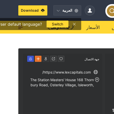
العربية
Download
ser default language?
Switch
الأسعار
جهة الاتصال
https://www.lexcapitals.com/
The Station Masters' House 168 Thorn
bury Road, Osterley Village, Isleworth,
Middlesex, United Kingdom, TW7 4QE
1