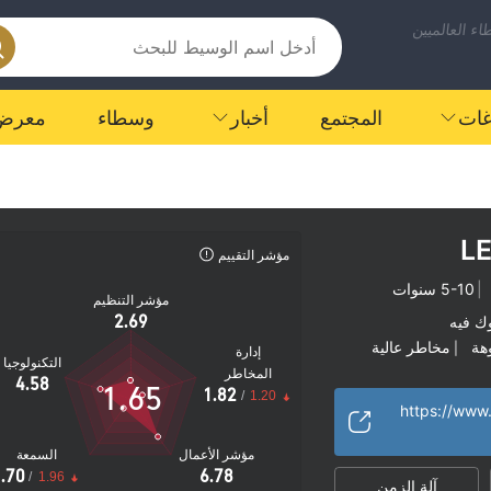
ء العالميين
اغات
المجتمع
أخبار
وسطاء
معرض
L
مؤشر التقييم
|
5-10 سنوات
مؤشر التنظيم
2.69
ك فيه
هة
مخاطر عالية
|
إدارة
التكنولوجيا
المخاطر
4.58
1.65
1.82
/
1.20
https://www.
مؤشر الأعمال
السمعة
.70
6.78
/
1.96
آلة الزمن