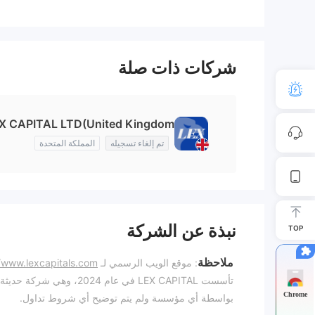
شركات ذات صلة
X CAPITAL LTD(United Kingdom)
تم إلغاء تسجيله
المملكة المتحدة
نبذة عن الشركة
TOP
ملاحظة
: موقع الويب الرسمي لـ LEX CAPITAL:
/www.lexcapitals.com/
Chrome
بواسطة أي مؤسسة ولم يتم توضيح أي شروط تداول.