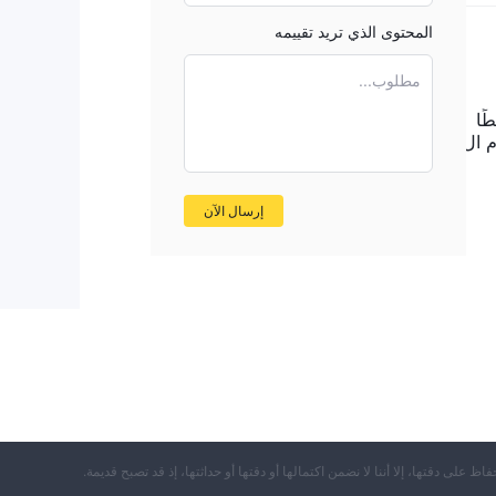
المحتوى الذي تريد تقييمه
مطلوب...
يطًا
LEX CAPITA ، جذبتني رسوم ال
إرسال الآن
حفاظ على دقتها، إلا أننا لا نضمن اكتمالها أو دقتها أو حداثتها، إذ قد تصبح قديمة.