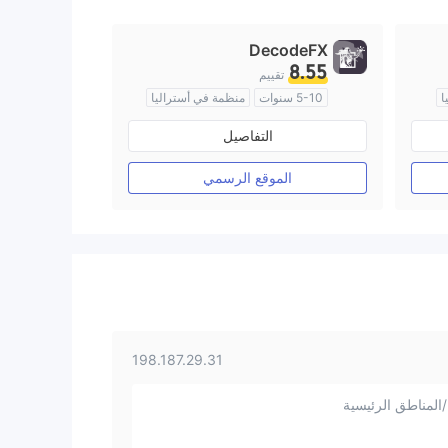
DecodeFX
8.55
تقييم
ا
5-10 سنوات
منظمة في أستراليا
صناعة السوق (MM)
التفاصيل
رخصة كاملة ميتاتريدر ٤
الموقع الرسمي
198.187.29.31
المناطق الرئيسية