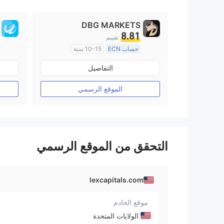
DBG MARKETS
8.81
تقييم
حساب ECN
10-15 سنة
منظمة في أستراليا
التفاصيل
صناعة السوق (MM)
رخصة كاملة ميتاتريدر ٤
الموقع الرسمي
التحقق من الموقع الرسمي
lexcapitals.com
موقع الخادم
الولايات المتحدة