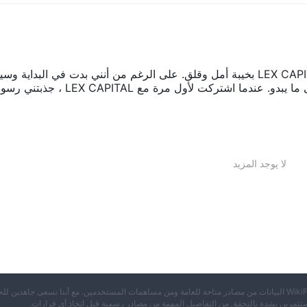
يجب أن أبلغ عن تجربتي الأخيرة مع LEX CAPITAL بخيبة أمل وقلق. على الرغم من أنني بدت في البداية وس
واعدًا ، إلا أنني اكتشفت أنهم قد أغلقوا عملياتهم على ما يبدو. عندما اشتركت لأول مرة مع L
لا يوجد المزيد
※ تجمع WikiFX البيانات من مصادر متاحة للعامة ومن مساهمات المستخدمين. مع أننا نسعى جاهدين لل
تثمرين بشدة بالتحقق من التفاصيل المهمة من مصادر رسمية قبل اتخاذ أي قرارات.