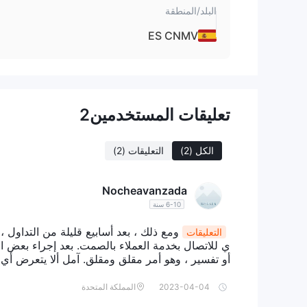
الأسئلة الشائعة
البلد/المنطقة
هل LEX CAPITAL آمنة؟
ES CNMV
لا. تم تحذيرها كعملية احتيالية.
هل LEX CAPITAL جيدة للمبتدئين؟
لا. لا يجب على المبتدئين التداول معها خوفًا من الاحتيال.
هل LEX CAPITAL جيدة للتداول اليومي؟
لا.
تعليقات المستخدمين
2
الكل
(2)
التعليقات
(2)
Nocheavanzada
6-10 سنة
ومع ذلك ، بعد أسابيع قليلة من التداو
التعليقات
أو تفسير ، وهو أمر مقلق ومقلق. آمل ألا يتعرض أي 
2023-04-04
المملكة المتحدة