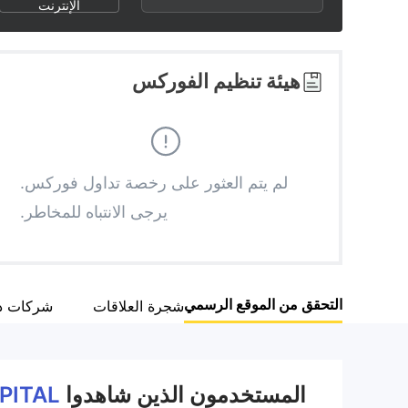
2
7
6
الإنترنت
3
8
7
هيئة تنظيم الفوركس
4
9
8
5
9
لم يتم العثور على رخصة تداول فوركس.
يرجى الانتباه للمخاطر.
6
7
التحقق من الموقع الرسمي
شجرة العلاقات
شركات ذ
8
9
المستخدمون الذين شاهدوا
PITAL