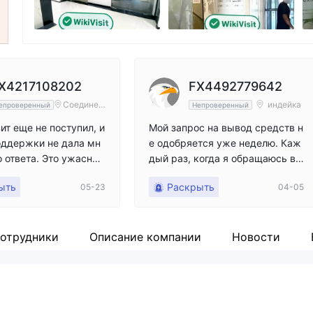
X4217108202
FX4492779642
Соединен
индейка
епроверенный
Непроверенный
ные Штат
ы Америк
ит еще не поступил, и
Мой запрос на вывод средств н
и
оддержки не дала мн
е одобряется уже неделю. Каж
о ответа. Это ужасная
дый раз, когда я обращаюсь в с
а.
лужбу поддержки, они просто г
ыть
Раскрыть
05-23
04-05
оворят, что это займет 24 часа,
и отмахиваются от меня. Если в
ы не ускорите этот процесс, я п
одам в суд.
отрудники
Описание компании
Новости