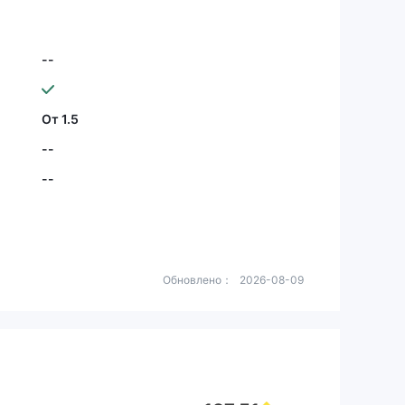
--
От 1.5
--
--
Обновлено：
2026-08-09