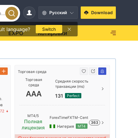
Pусский
Download
ult language?
Switch
EXPO
Котировки
Торговая среда
Торговая с
Торговая
Средняя скорость
среда
транзакции (ms)
AAA
AAA
131
Perfect
р.
ов
AA
.72
MT4/5
ForexTimeFXTM-Cent
Полная
363
Нигерия
MT4
лицензия
A