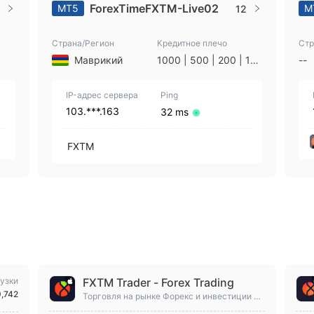
ForexTimeFXTM-Live02
MT5
M
12
Страна/Регион
Кредитное плечо
Стр
Маврикий
1000 | 500 | 200 | 10
--
0 | 50 | 25
IP-адрес сервера
Ping
103.***.163
32 ms
FXTM
узки
FXTM Trader - Forex Trading
9,742
Торговля на рынке Форекс и инвестиции в
валюту