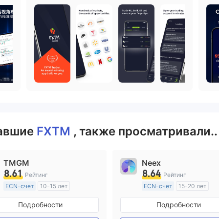
вавшие
FXTM
, также просматривали..
TMGM
Neex
8.61
8.64
Рейтинг
Рейтинг
ECN-счет
10-15 лет
ECN-счет
15-20 лет
Регулирование в Австралия
Регулирование в Австрал
Подробности
Подробности
Маркет-Мейкинг (MM)
Маркет-Мейкинг (MM)