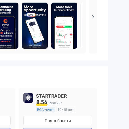
нефтью, золотом и другими актив
ами.
STARTRADER
8.56
Рейтинг
ECN-счет
10-15 лет
ия
Регулирование в Австралия
Подробности
Маркет-Мейкинг (MM)