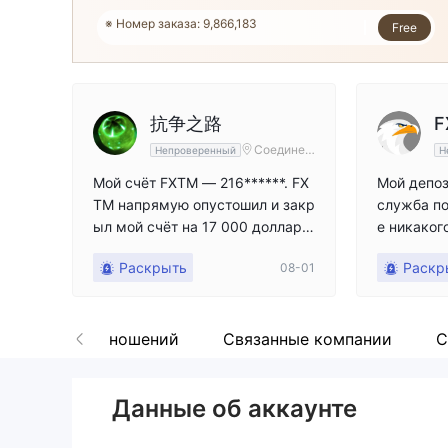
※ Поддерживается WikiFX
Маврикий
Free
※ FXTM Только реальные счета
抗争之路
F
Соединен
Непроверенный
Н
ные Штат
ы Америк
Мой счёт FXTM — 216******. FX
Мой депоз
и
TM напрямую опустошил и закр
служба п
ыл мой счёт на 17 000 долларо
е никаког
в, не уведомив клиента заране
платформ
Раскрыть
Раскр
08-01
е, не предоставив клиенту возм
ожности обжаловать и защищат
ься и в конечном итоге не выне
ся решения независимой треть
Диаграмма отношений
Связанные компании
С
ей стороной (например, регули
рующим органом или арбитраж
ным учреждением). В процесс
Данные об аккаунте
е подачи жалобы на FXTM я сна
чала подал жалобу в Финансов