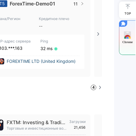
ForexTime-Demo01
ForexTi
T5
MT5
11
TOP
ана/Регион
Кредитное плечо
Страна/Регион
--
--
IP-адрес сервера
Ping
IP-адрес сервер
Chrome
103.***.163
103.***.163
32 ms
FOREXTIME LTD (United Kingdom)
FOREXTIME
4
FXTM: Investing & Tradin
Загрузки
FXTM Trad
21,456
g App
Торговые и инвестиционные воз
Торгуйте CF
можности здесь. Торгуйте Акции,
платформой 