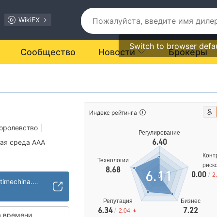
WikiFX
Switch to browser defa
Сообщество
Новости
Брокеры
Индекс рейтинга
оролевство
|
Регулирование
6.40
ая среда AAA
Конт
Технологии
риск
Южная Африка
8.68
6.11
0.00
/
2
вли Деривативами
https://www.forextimechina.com.cn/ru
арт MT4
Репутация
Бизнес
6.34
7.22
/
2.04
рации
 времени