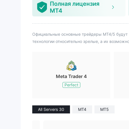
Полная лицензия
ой суммы. Я начал искать офис
MT4
FXTM. В результате в Китае не о
казалось офиса, а в Гонконге ни
кого не было.
Официальные основные трейдеры MT4/5 будут 
технологии относительно зрелые, а их возможн
Meta Trader 4
Perfect
All Servers 30
MT4
MT5