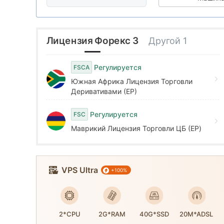
7
2
2
Высокие потенц
|
Оффшорное регу
|
8
3
3
Лицензия Форекс 3
Другой 1
9
4
4
Регулируется
FSCA
Южная Африка Лицензия Торговли
5
5
Деривативами (EP)
Регулируется
FSC
6
6
Маврикий Лицензия Торговли ЦБ (EP)
7
7
VPS Ultra
+100%
8
8
WikiFX Survey
9
9
FXTM
2*CPU
2G*RAM
40G*SSD
20M*ADSL
※ Номер заказа: 9,866,183