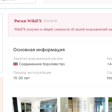
Оценка
иальные риски
лирование
Риски WikiFX
2026-08-09
Основная информация
Зарегистрированный регион
Ко
Соединенное Королевство
+4
Период эксплуатации
Са
15-20 лет
ht
Компания
Ад
Exinity Limited