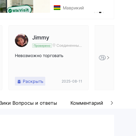
Кипр
Jimmy
FX382
Соединенные
Проверено
Непровер
Штаты Америк
и
Невозможно торговать
...
75
Раскрыть
Раскрыть
2025-08-11
Вики Вопросы и ответы
Комментарий