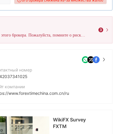
 WikiFX этого брокера снижена из-за множества жалоб поступивших от по
3
WikiFX получил в общей сложности 43 жалоб пользователей на этого брокера. Пожалуйста, помните о рисках и не дайте себя обмануть!
нтактный номер
42037341025
йт компании
tps://www.forextimechina.com.cn/ru
рес компании
5th Floor, NEX Tower, Rue du Savoir, Cyber​​city, 72201 Ebene, Republic of Mauritius
WikiFX Survey
Great
FXTM