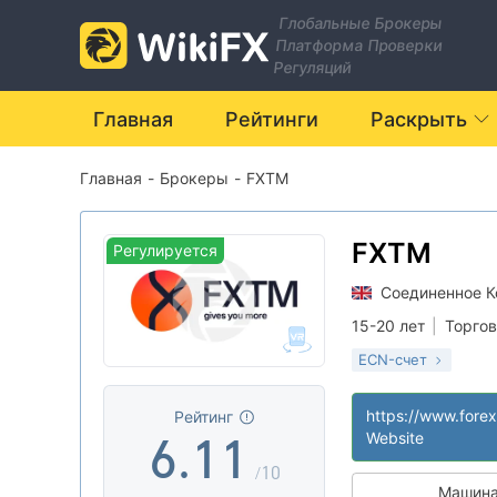
Глобальные Брокеры
Платформа Проверки
0
Регуляций
1
Главная
Рейтинги
Раскрыть
Главная
-
Брокеры
-
FXTM
2
3
FXTM
Регулируется
Соединенное К
4
15-20 лет
|
Торгов
ECN-счет
5
0
0
Регулирование в 
Лицензия Торго
|
Рейтинг
(EP)
6
.
1
1
Website
Основной станд
|
/10
Глобальные опе
|
Машина