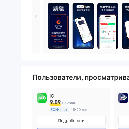
Пользователи, просматри
IC
9.09
Рейтинг
ECN-счет
15-20 лет
Регулирование в Австралия
Подробности
Маркет-Мейкинг (MM)