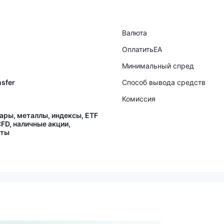
Валюта
ОплатитьEA
Минимальный спред
nsfer
Способ вывода средств
Комиссия
ары, металлы, индексы, ETF
CFD, наличные акции,
юты