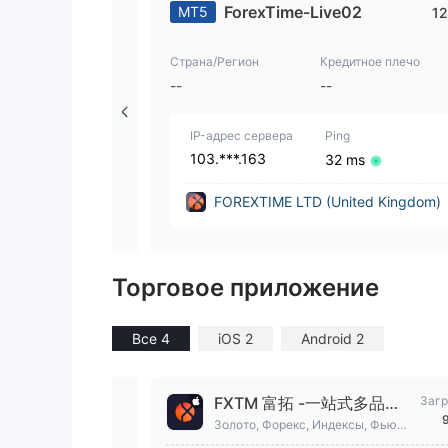
ForexTime-Live02
MT5
12
Страна/Регион
Кредитное плечо
--
--
IP-адрес сервера
Ping
103.***.163
32 ms
FOREXTIME LTD (United Kingdom)
Торговое приложение
Все 4
iOS 2
Android 2
FXTM 富拓 -一站式多品种
Загр
交易软件
Золото, Форекс, Индексы, Фьюче
рсы, Акции, Нефть и др.