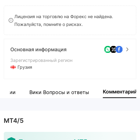
9
8
8
Лицензия на торговлю на Форекс не найдена.
9
9
Пожалуйста, помните о рисках.
Основная информация
Зарегистрированный регион
Грузия
Период эксплуатации
2-5 лет
Комментарий
мпании
Вики Вопросы и ответы
Компания
Combat Capital markets
MT4/5