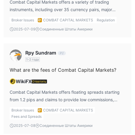
Combat Capital Markets offers a variety of trading
instruments, including over 35 currency pairs, major
indices, and cryptocurrencies. It also provides competitive
Broker Issues
COMBAT CAPITAL MARKETS
Regulation
spreads starting from 1.2 pips and supports automated
2025-07-09
Соединенные Штаты Америки
trading via MetaTrader 5 (MT5).
Rpy Sundram
1-2 года
What are the fees of Combat Capital Markets?
WikiFX
Ответить
Combat Capital Markets offers floating spreads starting
from 1.2 pips and claims to provide low commissions,
making it suitable for professional traders. However, no
Broker Issues
COMBAT CAPITAL MARKETS
further detailed fee breakdown is provided.
Fees and Spreads
2025-07-08
Соединенные Штаты Америки