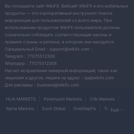
Вы посещаете сайт WikiFX. Вебсайт WikiFX и его мобильные
продукты — это корпоративный инструмент поиска
информации для пользователей со всего мира. При
использовании продуктов WikiFX пользователи должны
сознательно соблюдать соответствующие законы и
правила страны и региона, в котором они находятся.
Официальный Email：support@wikifx.com；
Telegram：77075512308
Whatsapp：77075512308
Насчет исправления неверной информаций, таких как
лицензия и другое, пишите на адрес：qa@wikifx.com
Для рекламы：business@wikifx.com
HIJA MARKETS
Paramount Markets
Crib Markets
Alpha Markets
SunX Global
OneStepFix
Tattvam
Ещё
DeltaFX
MARKET MAJESTY
Celox
VEXA INVESTMENT
Loyalty Liquidity
iFX Brokers