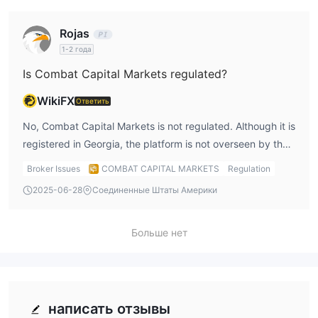
Rojas
1-2 года
Is Combat Capital Markets regulated?
WikiFX
Ответить
No, Combat Capital Markets is not regulated. Although it is
registered in Georgia, the platform is not overseen by the
National Bank of Georgia (NBG) or any other regulatory
Broker Issues
COMBAT CAPITAL MARKETS
Regulation
authority.
2025-06-28
Соединенные Штаты Америки
Больше нет
написать отзывы