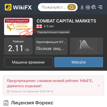
COMBAT CAPITAL MARKETS
Не регулируется
0
2-5 лет
Подозрительная лицензия
1
0
0
Основной стандарт MT5
Рейтинг
Идентификация MT4/5
Высокие потенциальные риски
2
.
1
1
Полная лицензия
/10
3
2
2
Машина времени
Website
4
3
3
5
4
4
Предупреждение: слишком низкий рейтинг WikiFX,
6
5
5
держитесь подальше!
Прошлое тестирование 2026-08-10
7
6
6
Лицензия Форекс
8
7
7