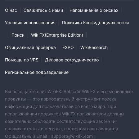
О нас
|
Свяжитесь с нами
|
Напоминания о рисках
|
Условия использования
|
Политика Конфиденциальности
|
Поиск
|
WikiFX(Enterprise Edition)
|
Официальная проверка
|
EXPO
|
WikiResearch
|
Помощь по VPS
|
Деловое сотрудничество
|
Региональное подразделение
Вы посещаете сайт WikiFX. Вебсайт WikiFX и его мобильные
продукты — это корпоративный инструмент поиска
информации для пользователей со всего мира. При
использовании продуктов WikiFX пользователи должны
сознательно соблюдать соответствующие законы и
правила страны и региона, в котором они находятся.
Официальный Email：support@wikifx.com；