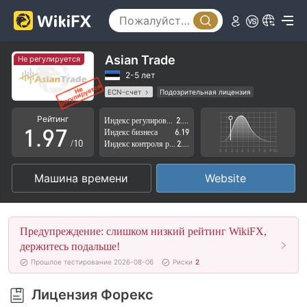
4
2
5
3
6
4
Asian Trade
Не регулируется
7
5
2-5 лет
ECN-счет
Подозрительная лицензия
0
8
6
Регион деятельности подозрителен
Рейтинг
Индекс регулирования
2.89
Высокие потенциальные риски
1
.
9
7
Индекс бизнеса
6.19
/10
Индекс контроля рисков
2.77
2
8
Машина времени
Website
3
9
4
Предупреждение: слишком низкий рейтинг WikiFX,
5
держитесь подальше!
Прошлое тестирование 2026-08-06
Риски
2
6
Лицензия Форекс
7