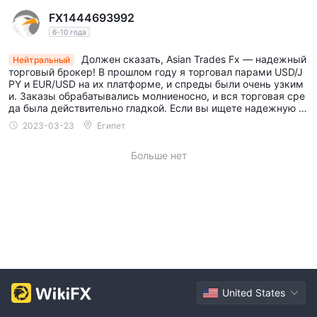
электронной почте медленнее, чем онлайн-чат и
FX1444693992
телефонные звонки. Электронная почта значительно
6-10 года
снижает своевременность решения проблем.
Должен сказать, Asian Trades Fx — надежный
Нейтральный
торговый брокер! В прошлом году я торговал парами USD/J
PY и EUR/USD на их платформе, и спреды были очень узким
и. Заказы обрабатывались молниеносно, и вся торговая сре
да была действительно гладкой. Если вы ищете надежную и
эффективную торговую платформу, я определенно рекомен
2023-03-23
Египет
дую попробовать Asian Trades Fx!
Больше нет
United States