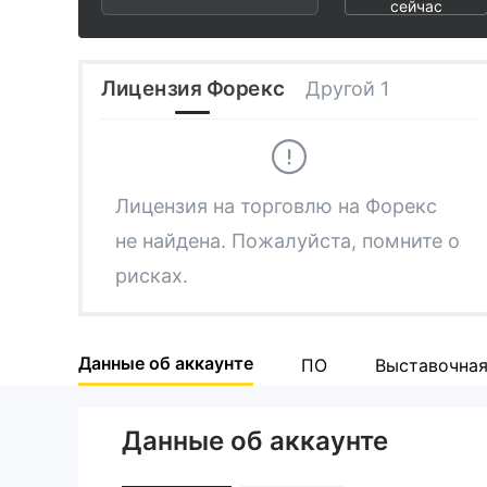
3
2
2
сейчас
4
3
3
Лицензия Форекс
Другой 1
5
4
4
6
5
5
Лицензия на торговлю на Форекс
не найдена. Пожалуйста, помните о
7
6
6
рисках.
8
7
7
Данные об аккаунте
ПО
Выставочна
9
8
8
Данные об аккаунте
9
9