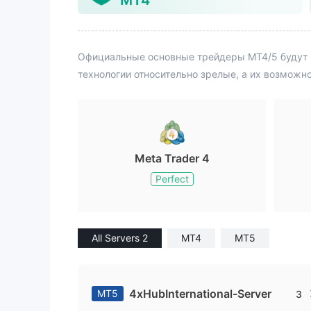
MT4
Официальные основные трейдеры MT4/5 будут 
технологии относительно зрелые, а их возможн
Meta Trader 4
Perfect
All Servers 2
MT4
MT5
4xHubInternational-Server
MT5
3