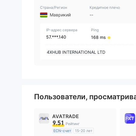
Страна/Регион
Кредитное плечо
Маврикий
--
IP-адрес сервера
Ping
57.***.140
168 ms
4XHUB INTERNATIONAL LTD
Пользователи, просматри
AVATRADE
9.51
Рейтинг
ECN-счет
15-20 лет