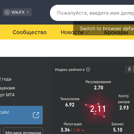
WikiFX
Switch to browser defa
Сообщество
Новости
Брокеры
Индекс рейтинга
IONAL
2 года
Регулирование
2.70
ицензия
арт MT4
Контр.
Технологии
рации
рисков
6.92
2.11
2.93
иальные риски
.com/
Репутация
Бизнес
3.34
5.10
/
1.88
Машина времени