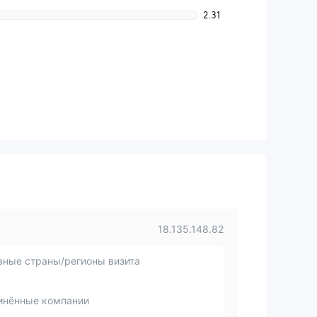
2.31
18.135.148.82
вные страны/регионы визита
инённые компании