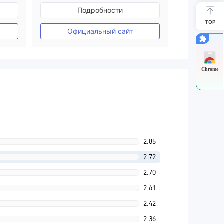
ия
Регулирование в Австралия
Подробности
Маркет-Мейкинг (MM)
TOP
Основной стандарт MT4
Официальный сайт
Chrome
2.85
2.72
2.70
2.61
2.42
2.36