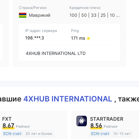
Страна/Регион
Кредитное плечо
Маврикий
100 | 50 | 33 | 25 | 10 |
1
IP-адрес сервера
Ping
198.***.3
171 ms
4XHUB INTERNATIONAL LTD
вавшие
4XHUB INTERNATIONAL
, такж
FXT
STARTRADER
8.67
8.56
Рейтинг
Рейтинг
ECN-счет
20 лет и более
ECN-счет
10-15 лет