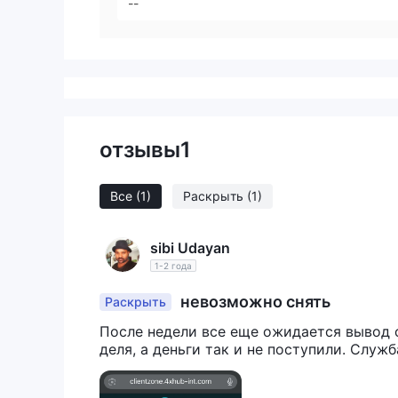
--
отзывы
1
Все
(1)
Раскрыть
(1)
sibi Udayan
1-2 года
невозможно снять
Раскрыть
После недели все еще ожидается вывод с
деля, а деньги так и не поступили. Служ