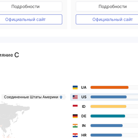
Регулирование в Австралия
Регулирование в Австрал
Подробности
Подробности
Маркет-Мейкинг (MM)
Маркет-Мейкинг (MM)
Основной стандарт MT4
Основной стандарт MT4
Официальный сайт
Официальный сайт
C
ияние
UA
Соединенные Штаты Америки
US
ID
DE
IN
HR