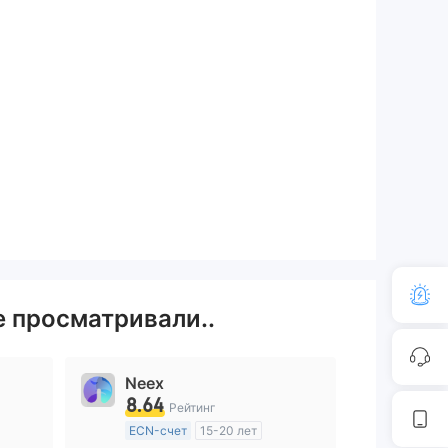
е просматривали..
Neex
8.64
Рейтинг
ECN-счет
15-20 лет