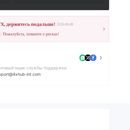
X, держитесь подальше!
2026-08-08
. Пожалуйста, помните о рисках!
чтовый ящик службы поддержки
pport@4xhub-int.com
йт компании
tps://4xhub-int.com/
рес компании
40 Silicon Avenue 2nd FL, Suite 201, The Catalyst, Ebene Republic of Mauritius