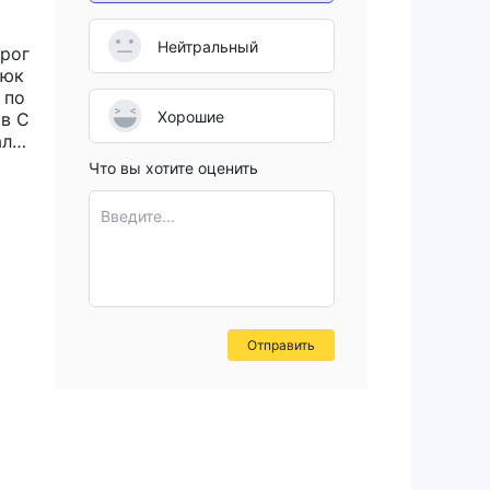
Нейтральный
прог
Люк
 по
Хорошие
ов С
ала
дол
Что вы хотите оценить
3 г
тех
Введите...
ерж
нил
алас
вес
ь х
иск
Отправить
ь,