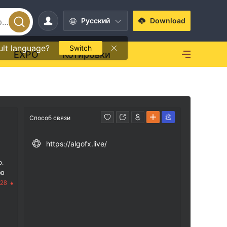
Pусский
Download
ult language?
Switch
EXPO
Котировки
Способ связи
https://algofx.live/
р.
ов
.28