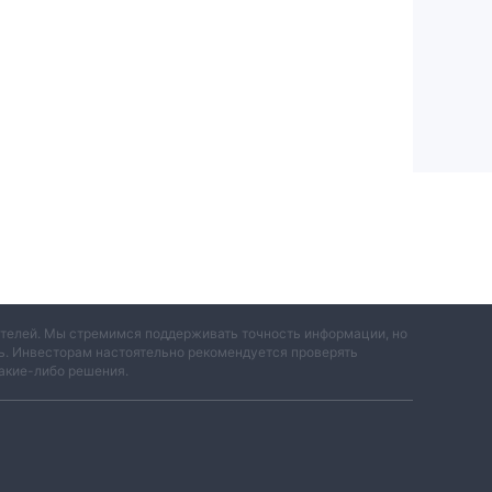
вателей. Мы стремимся поддерживать точность информации, но
ть. Инвесторам настоятельно рекомендуется проверять
акие-либо решения.