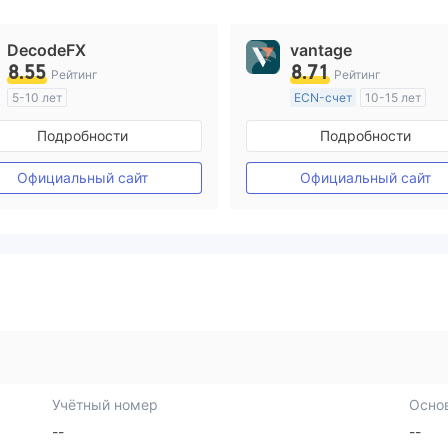
DecodeFX
vantage
8.55
8.71
Рейтинг
Рейтинг
5-10 лет
ECN-счет
10-15 лет
Регулирование в Австралия
Регулирование в Австрал
Подробности
Подробности
Маркет-Мейкинг (MM)
Маркет-Мейкинг (MM)
Основной стандарт MT4
Основной стандарт MT4
Официальный сайт
Официальный сайт
Учётный номер
Осно
--
--