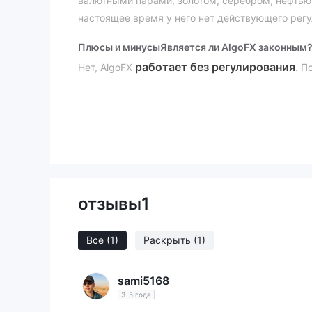
валютными парами, золотом, серебром, нефтью 
настоящее время у него нет действующего регу
Плюсы и минусы
Является ли AlgoFX законным
работает без регулирования
Нет, AlgoFX
. П
Что я могу торговать на AlgoFX?
Тип счета
Стандартн
AlgoFX предлагает три типа счетов:
счета
.
Плечо
до 1:500
AlgoFX предлагает кредитное плечо
.
отзывы
1
может привести к огромным прибылям и убытк
Торговая платформа
Депозит и вывод средств
Все
(1)
Раскрыть
(1)
крипт
AlgoFX принимает платежи только через
банковские переводы, кредитные/дебетовые ка
sami5168
3-5 года