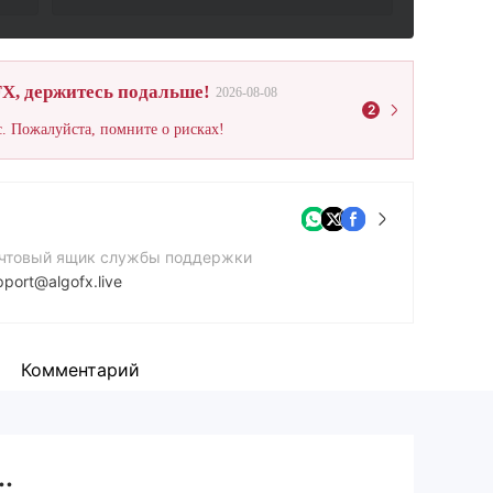
X, держитесь подальше!
2026-08-08
2
. Пожалуйста, помните о рисках!
чтовый ящик службы поддержки
pport@algofx.live
йт компании
ps://algofx.live/
Комментарий
.