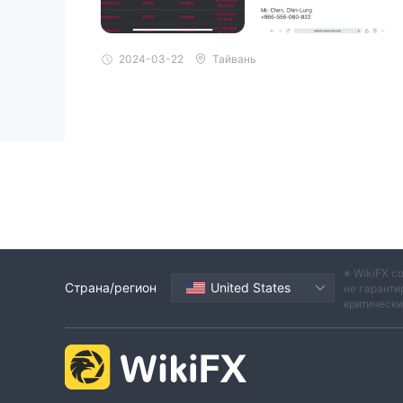
2024-03-22
Тайвань
※ WikiFX с
Страна/регион
United States
не гаранти
критическ