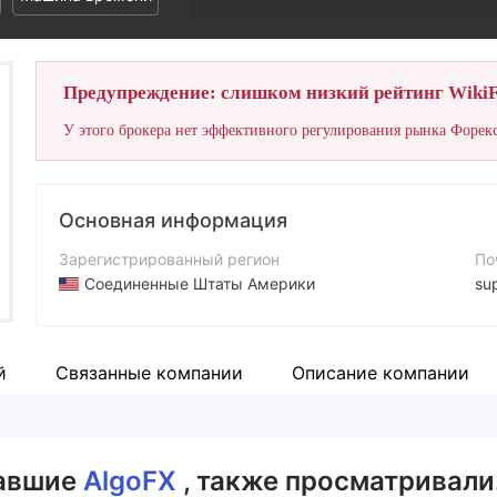
Предупреждение: слишком низкий рейтинг WikiF
У этого брокера нет эффективного регулирования рынка Форекс
Основная информация
Зарегистрированный регион
По
Соединенные Штаты Америки
su
Период эксплуатации
Са
2-5 лет
htt
й
Связанные компании
Описание компании
Компания
AlgoFX
вавшие
AlgoFX
, также просматривали.