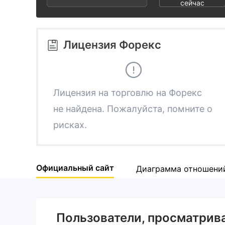
2
9
8
сейчас
3
9
Лицензия Форекс
4
5
Лицензия на торговлю на Форекс
не найдена. Пожалуйста, помните о
6
рисках.
7
Официальный сайт
Диаграмма отношени
8
9
Пользователи, просматри