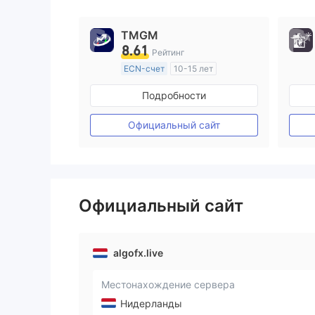
TMGM
8.61
Рейтинг
ECN-счет
10-15 лет
Регулирование в Австралия
Подробности
Маркет-Мейкинг (MM)
Основной стандарт MT4
Официальный сайт
Официальный сайт
algofx.live
Местонахождение сервера
Нидерланды