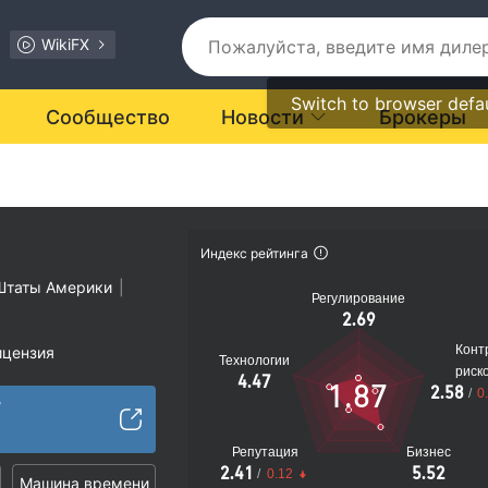
WikiFX
Switch to browser defa
Сообщество
Новости
Брокеры
Индекс рейтинга
Штаты Америки
|
Регулирование
2.69
Конт
ицензия
Технологии
риск
ости подозрителен
4.47
1.87
2.58
/
0
иальные риски
/
Репутация
Бизнес
2.41
5.52
/
0.12
Машина времени