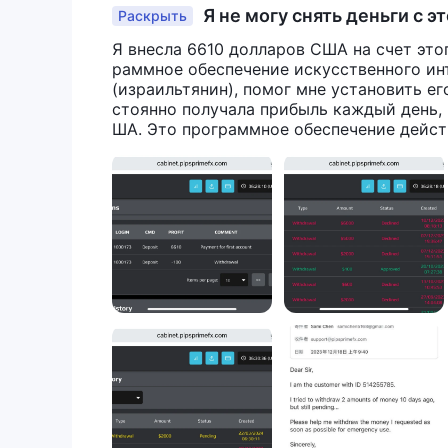
Я не могу снять деньги с э
Раскрыть
Я внесла 6610 долларов США на счет этог
раммное обеспечение искусственного инт
(израильтянин), помог мне установить ег
стоянно получала прибыль каждый день, 
ША. Это программное обеспечение действ
сь вывести 100 долларов США, и это уда
ларов США на мой счет Binance и 5000 д
ода я отменила вывод 5000 долларов СШ
пор брокер не позволяет мне выводить д
ки, но до сих пор не получила никакого 
мои два запроса на вывод и не предоста
ь вывести 2000 долларов США на мой счет
ти. Мне нужна помощь глобальной служб
отя бы 6,510 долларов США и прибыль о
усственного интеллекта в этом году. Док
что смогу вернуть свои деньги как можн