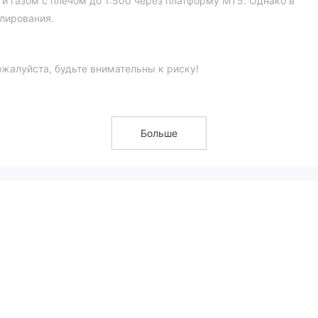
и газом с плечом до 1:500 через платформу MT5. Однако в
лирования.
?
ожалуйста, будьте внимательны к риску!
ый, Комиссионный и STP Pro
демо-
. Также предлагаются
Больше
 Обратите внимание, что торговля с высоким кредитным плечом
ам.
окошельки
. Другие популярные способы оплаты, такие как
рты и электронные кошельки, недоступны.