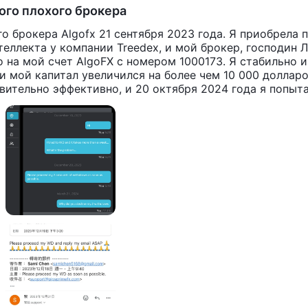
того плохого брокера
о брокера Algofx 21 сентября 2023 года. Я приобрела 
еллекта у компании Treedex, и мой брокер, господин 
о на мой счет AlgoFX с номером 1000173. Я стабильно и
и мой капитал увеличился на более чем 10 000 доллар
ительно эффективно, и 20 октября 2024 года я попыт
лось. 7 декабря 2023 года я попыталась вывести 2000 
олларов США на мой банковский счет, но 8 декабря 202
А и изменила сумму вывода на 6000 долларов США. С 
еньги. Я отправила электронное письмо в службу подд
ответа. Сегодня 22 марта 2024 года, этот брокер откло
вил причину отказа. 22 марта 2024 года я снова попыт
 Binance, чтобы увидеть, как этот брокер будет себя 
ы поддержки WikiFX. Пожалуйста, помогите мне вернут
т автоматической торговли программного обеспечения 
азательства приведены на скриншотах ниже, и я надеюс
о скорее.