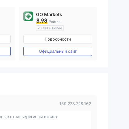
GO Markets
8.98
Рейтинг
20 лет и более
ия
Регулирование в Австралия
Подробности
Маркет-Мейкинг (MM)
cTrader
Официальный сайт
159.223.228.162
вные страны/регионы визита