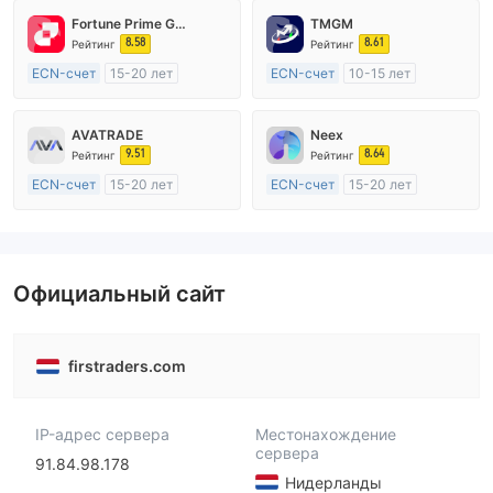
Fortune Prime Global
TMGM
8.58
8.61
Рейтинг
Рейтинг
ECN-счет
15-20 лет
ECN-счет
10-15 лет
Регулирование в Австралия
Регулирование в Австралия
Маркет-Мейкинг (MM)
Маркет-Мейкинг (MM)
AVATRADE
Neex
Основной стандарт MT4
Основной стандарт MT4
9.51
8.64
Рейтинг
Рейтинг
ECN-счет
15-20 лет
ECN-счет
15-20 лет
Регулирование в Австралия
Регулирование в Австралия
Маркет-Мейкинг (MM)
Маркет-Мейкинг (MM)
Основной стандарт MT4
Основной стандарт MT4
Официальный сайт
firstraders.com
IP-адрес сервера
Местонахождение
сервера
91.84.98.178
Нидерланды