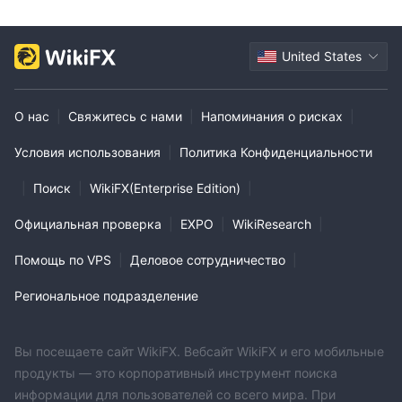
United States
О нас
|
Свяжитесь с нами
|
Напоминания о рисках
|
Условия использования
|
Политика Конфиденциальности
|
Поиск
|
WikiFX(Enterprise Edition)
|
Официальная проверка
|
EXPO
|
WikiResearch
|
Помощь по VPS
|
Деловое сотрудничество
|
Региональное подразделение
Вы посещаете сайт WikiFX. Вебсайт WikiFX и его мобильные
продукты — это корпоративный инструмент поиска
информации для пользователей со всего мира. При