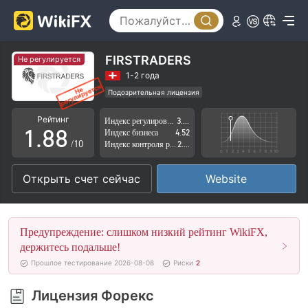
3
3
4
4
5
5
FIRSTRADERS
Не регулируется
6
6
1-2 года
Подозрительная лицензия
0
7
7
Регион деятельности подозрителен
Рейтинг
Индекс регулирования
3.18
Высокие потенциальные риски
1
.
8
8
Индекс бизнеса
4.52
/10
Индекс контроля рисков
2.54
2
9
9
Открыть счет сейчас
Website
3
4
Предупреждение: слишком низкий рейтинг WikiFX,
5
держитесь подальше!
Прошлое тестирование 2026-08-08
Риски
2
6
Лицензия Форекс
7