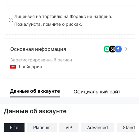
8
Лицензия на торговлю на Форекс не найдена.
9
Пожалуйста, помните о рисках.
Основная информация
Зарегистрированный регион
Швейцария
Период эксплуатации
1-2 года
Данные об аккаунте
Официальный сайт
К
Компания
FIRSTRADERS LTD
Данные об аккаунте
Elite
Platinum
VIP
Advanced
Standa