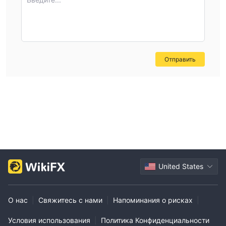
могут получить доступ к образовательным и
исследовательским материалам через веб-сайт Brokereo .
Кроме того, брокер предоставляет видео, журналы, статьи,
курсы, вебинары, электронные книги и курсы для
обучения. с другой стороны, для исследований у него есть
Отправить
экономический календарь, отчеты и анализ рынка.
United States
О нас
|
Свяжитесь с нами
|
Напоминания о рисках
|
Условия использования
|
Политика Конфиденциальности