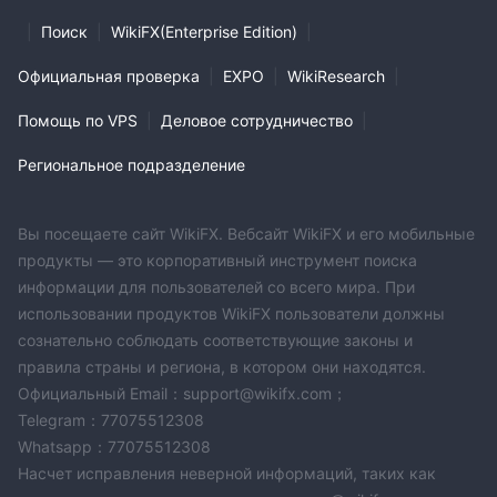
|
Поиск
|
WikiFX(Enterprise Edition)
|
Официальная проверка
|
EXPO
|
WikiResearch
|
Помощь по VPS
|
Деловое сотрудничество
|
Региональное подразделение
Вы посещаете сайт WikiFX. Вебсайт WikiFX и его мобильные
продукты — это корпоративный инструмент поиска
информации для пользователей со всего мира. При
использовании продуктов WikiFX пользователи должны
сознательно соблюдать соответствующие законы и
правила страны и региона, в котором они находятся.
Официальный Email：support@wikifx.com；
Telegram：77075512308
Whatsapp：77075512308
Насчет исправления неверной информаций, таких как