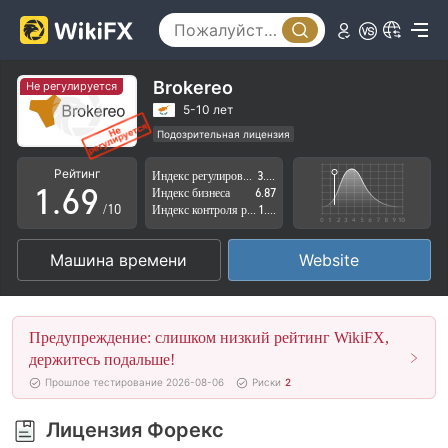
1
4
2
5
3
6
Brokereo
Не регулируется
4
7
5-10 лет
Подозрительная лицензия
0
5
8
Регион деятельности подозрителен
Рейтинг
Индекс регулирования
3.59
Высокие потенциальные риски
1
.
6
9
Индекс бизнеса
6.87
/10
Индекс контроля рисков
1.86
2
7
Машина времени
Website
3
8
4
9
Предупреждение: слишком низкий рейтинг WikiFX,
5
держитесь подальше!
Прошлое тестирование 2026-08-06
Риски
2
6
Лицензия Форекс
7