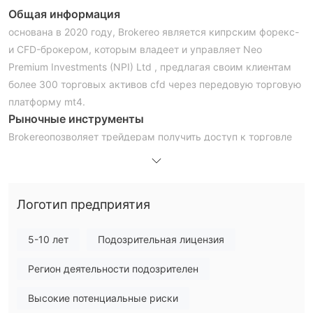
Общая информация
основана в 2020 году, Brokereo является кипрским форекс-
и CFD-брокером, которым владеет и управляет Neo
Premium Investments (NPI) Ltd , предлагая своим клиентам
более 300 торговых активов cfd через передовую торговую
платформу mt4.
Рыночные инструменты
Brokereoпозволяет трейдерам получить доступ к торговле
валютными парами, товарами, акциями, индексами,
металлами и многим другим.
Типы учетных записей
Логотип предприятия
на платформе доступно пять торговых счетов Brokereo
платформу, включая серебряные, золотые, платиновые,
5-10 лет
Подозрительная лицензия
профессиональные, а также исламские счета.
Brokereoиспользовать
Регион деятельности подозрителен
Торговое кредитное плечо варьируется в зависимости от
разных типов трейдеров. Максимальное торговое
Высокие потенциальные риски
кредитное плечо для розничных трейдеров ограничено