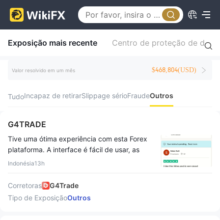
Exposição mais recente
Centro de proteção de direi
$468,804(USD)
Valor resolvido em um mês
Incapaz de retirar
Slippage sério
Fraude
Outros
Tudo
G4TRADE
Tive uma ótima experiência com esta Forex
plataforma. A interface é fácil de usar, as
negociações são executadas rapidamente e
Indonésia
13h
os saques são processados sem problemas.
Altamente recomendado
Corretoras
G4Trade
Tipo de Exposição
Outros