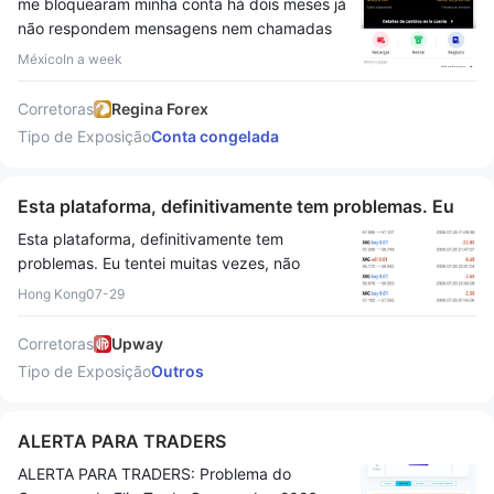
me bloquearam minha conta há dois meses já
não respondem mensagens nem chamadas
México
In a week
Corretoras
Regina Forex
Tipo de Exposição
Conta congelada
Esta plataforma, definitivamente tem problemas. Eu
tentei muitas vezes, não importa
Esta plataforma, definitivamente tem
problemas. Eu tentei muitas vezes, não
importa se você compra na baixa ou na alta,
Hong Kong
07-29
apenas quando você entra, se você compra
na baixa, ela te dá uma alta por um período,
Corretoras
Upway
se você compra na alta, ela te dá uma baixa
Tipo de Exposição
Outros
por um período. Basicamente tudo controlado
perto da sua linha de custo. Nunca vai deixar
você ganhar dinheiro. Às vezes você compra
ALERTA PARA TRADERS
na alta ou baixa, e ela te dá um movimento
ALERTA PARA TRADERS: Problema do
grande na direção oposta. Fazendo você