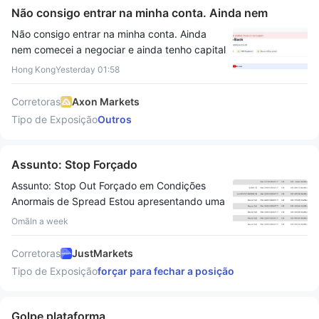
Não consigo entrar na minha conta. Ainda nem
comecei a negociar e ainda tenho capital na minha
Não consigo entrar na minha conta. Ainda
conta. Entrei em contato com o atendimento ao
nem comecei a negociar e ainda tenho capital
cliente, mas eles não responderam.
na minha conta. Entrei em contato com o
Hong Kong
Yesterday 01:58
atendimento ao cliente, mas eles não
responderam.
Corretoras
Axon Markets
Tipo de Exposição
Outros
Assunto: Stop Forçado
Assunto: Stop Out Forçado em Condições
Anormais de Spread Estou apresentando uma
reclamação em relação a um Stop Out
Omã
In a week
forçado em minha conta com a JustMarkets
em 17/07/2026 às 22:00:10 enquanto
Corretoras
JustMarkets
negociava XAUUSD em um Conta Pro. Minha
Tipo de Exposição
forçar para fechar a posição
exposição total era de 6 lotes (3 posições de
Compra e 3 de Venda, totalmente cobertas).
Meu saldo era de aproximadamente $3000,
Golpe plataforma