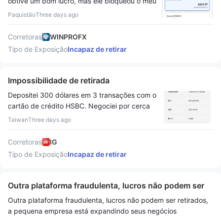
obtive um bom lucro, mas ele bloqueou o meu
saque, não está liberando o saque, também
Paquistão
Three days ago
vou compartilhar a captura de tela dele com
vocês, este saque não está continuando, este
Corretoras
WINPROFX
é o problema dele, e também já foi rejeitado
Tipo de Exposição
Incapaz de retirar
duas vezes, e a equipe de suporte dele
também não está ajudando em nada, isto é
absolutamente um Golpe Corretora
Impossibilidade de retirada
Depositei 300 dólares em 3 transações com o
cartão de crédito HSBC. Negociei por cerca
de 2 semanas, tive algum lucro e quero sacar.
Taiwan
Three days ago
Mas ao clicar em "retirada" no site, sempre
aparece que não é possível retirar. Liguei para
Corretoras
IG
o suporte da IG, e eles disseram que foi o
Tipo de Exposição
Incapaz de retirar
banco do cartão de crédito que recusou.
Liguei para o banco, mas depois de
verificarem os dados, não encontraram
Outra plataforma fraudulenta, lucros não podem ser
nenhuma mensagem de recusa de
retirados
Outra plataforma fraudulenta, lucros não podem ser retirados,
recebimento. Gostaria de saber se há outras
a pequena empresa está expandindo seus negócios
pessoas negociando em Taiwan que tiveram o