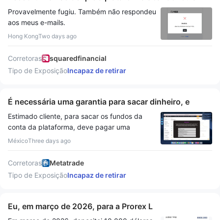
licença e agora não consigo entrar na minha conta.
Provavelmente fugiu. Também não respondeu
Ainda tenho um saldo principal que não foi retirado.
aos meus e-mails.
Hong Kong
Two days ago
Corretoras
squaredfinancial
Tipo de Exposição
Incapaz de retirar
É necessária uma garantia para sacar dinheiro, e
agora não se pode sacar dinheiro, e a maioria das
Estimado cliente, para sacar os fundos da
garantias são golpistas.
conta da plataforma, deve pagar uma
garantia. O dinheiro é utilizado para garantir o
México
Three days ago
pagamento seguro dos seus fundos. Uma vez
concluído o pagamento, o valor do saque será
Corretoras
Metatrade
depositado imediatamente na sua conta, e a
Tipo de Exposição
Incapaz de retirar
garantia será devolvida juntamente com o
valor total do saque. É necessária uma
garantia para sacar dinheiro, e agora não se
Eu, em março de 2026, para a Prorex L
pode sacar dinheiro, e a maioria das garantias