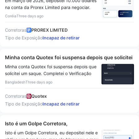
Em março de 2026, depositei 10.000 dólares
são golpistas.
na conta da Prorex Limited para negociar.
Atualmente, solicitei a retirada dos fundos
Coréia
Three days ago
restantes da conta, mas a plataforma ainda
não concluiu o saque. Durante esse período,
Corretoras
PROREX LIMITED
entrei em contato várias vezes com a equipe
Tipo de Exposição
Incapaz de retirar
da plataforma e o atendimento ao cliente,
mas não obtive respostas efetivas. Soube que
outros clientes também enfrentaram
Minha conta Quotex foi suspensa depois que solicitei
problemas semelhantes de saque. Guardei
um saque.
Minha conta Quotex foi suspensa depois que
todos os registros de depósito, negociação,
solicitei um saque. Completei o Verificação
saque e comunicação. Espero que a
solicitado e enviei todos os documentos
plataforma forneça uma resposta formal o
Bangladesh
Three days ago
disponíveis, mas minha conta permanece
mais rápido possível e trate os fundos dos
suspensa e não recebi uma resolução
clientes de acordo com a lei. Se o problema
Corretoras
Quotex
significativa, apesar de repetidas tentativas
não puder ser resolvido, apresentarei queixas
Tipo de Exposição
Incapaz de retirar
de contatar o suporte. Também abri um caso
às entidades reguladoras e autoridades de
com o Forex Peace Army (FPA) e enviei
aplicação da lei relevantes da Malásia e da
evidências de apoio. Espero que a Quotex
Isto é um Golpe Corretora,
China, e defenderei meus direitos e interesses
revise meu caso de forma justa e resolva esta
legítimos de acordo com a lei.
Isto é um Golpe Corretora, eu depositei nele e
disputa.