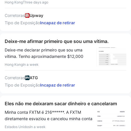
mesmo problema.
Hong Kong
Three days ago
Corretoras
Upway
Tipo de Exposição
Incapaz de retirar
Deixe-me afirmar primeiro que sou uma vítima.
Deixe-me declarar primeiro que sou uma
vítima. Tenho aproximadamente $12,000
(2,000 USD) presos nesta plataforma, e eles
Hong Kong
In a week
estão se recusando a liberar meus fundos.
Recomendo fortemente a todos que não se
Corretoras
ATG
registrem nesta plataforma. Não importa o
Tipo de Exposição
Incapaz de retirar
quão convincente alguém seja para você, não
se registre nesta plataforma; é um enorme
Golpe. Espero que todos aprendam com isso;
Eles não me deixaram sacar dinheiro e cancelaram
é um esquema Ponzi. Já denunciei à polícia.
minha conta.
Minha conta FXTM é 216******. A FXTM
Você pode ver as fotos que postei. Por favor,
diretamente esvaziou e cancelou minha conta
lembre-se, nunca se registre nesta
de $17,000 sem notificar o cliente com
plataforma. Nunca use esta plataforma. Eles
Estados Unidos
In a week