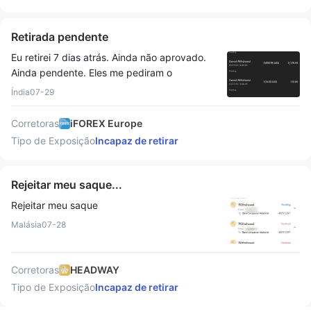
suporte, a empresa não processou meu saque
SUSPENSA E ELES DEVOLVERAM OS
nem devolveu sequer meu depósito original
RESULTADOS
deposit.My os e-mails para o suporte ao
Retirada pendente
cliente são ignorados, e não recebi nenhuma
Eu retirei 7 dias atrás. Ainda não aprovado.
explicação clara sobre o status dos meus
Ainda pendente. Eles me pediram o
fundos ou o motivo do bloqueio da minha
comprovante de depósito. Eu enviei. Após o
conta. Meu portal do cliente está inacessível,
Índia
07-29
lado deles, nenhuma resposta, nenhum
e toda tentativa de login falha. A empresa
Chamada, nenhuma resposta de e-mail.
também bloqueou minha capacidade de
Corretoras
iFOREX Europe
Todos os dias envio e-mail 4 vezes. Nada
enviar mensagens pelo chat online ao vivo,
Tipo de Exposição
Incapaz de retirar
feito.
deixando-me sem qualquer forma eficaz de
contatar o suporte. Forneci todos os
Rejeitar meu saque...
documentos solicitados, completei
Verificação, e cooperei plenamente com suas
Rejeitar meu saque
exigências. No entanto, meus fundos
Malásia
07-28
permanecem indisponíveis, e a empresa se
recusa a fornecer qualquer solution.This a
experiência tem sido extremamente
Corretoras
HEADWAY
decepcionante e inaceitável.
Tipo de Exposição
Incapaz de retirar