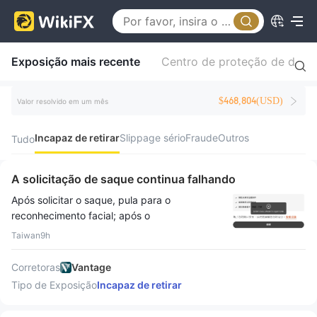
Exposição mais recente
Centro de proteção de direi
$468,804(USD)
Valor resolvido em um mês
Incapaz de retirar
Slippage sério
Fraude
Outros
Tudo
A solicitação de saque continua falhando
Após solicitar o saque, pula para o
reconhecimento facial; após o
reconhecimento, apenas mostra "sistema
Taiwan
9h
ocupado" e não é possível sacar.
Corretoras
Vantage
Tipo de Exposição
Incapaz de retirar