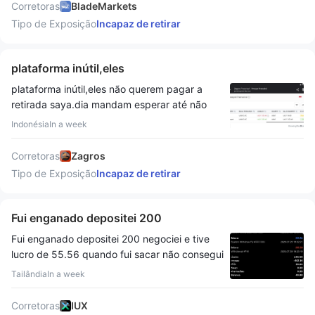
meu depósito foi feito em Criptomoeda, eu
bloqueou minha capacidade de enviar
Corretoras
BladeMarkets
jurídica foi maior que o valor principal.
não poderia sacar nenhum lucro até que dois
mensagens, deixando-me sem uma forma
Tipo de Exposição
Incapaz de retirar
Comecei a procurar o escritório da FXTM.
meses se passassem. Mais tarde, meu
eficaz de me comunicar com a empresa.
Como resultado, não havia escritório na China
primeiro pedido de saque de USD 900 foi
Cumpri integralmente todos os requisitos de
e não havia ninguém em Hong Kong.
aprovado. No entanto, quando solicitei o
plataforma inútil,eles
Verificação e conformidade e enviei todos os
saque de todo o meu saldo, disseram-me
documentos solicitados. Peço gentilmente à
plataforma inútil,eles não querem pagar a
novamente que não era possível até que o
Mediação WikiFX que entre em contato com a
retirada saya.dia mandam esperar até não
período de dois meses tivesse passado.
ePlanet Brokers, ajude a restaurar o acesso à
quererem responder reclamações
Agora, aproximadamente um mês se passou.
Indonésia
In a week
minha conta e garanta que meu saque seja
saya.jangan às vezes negociam nesta
Enviei outro pedido de saque de USD 1.093,
processado sem mais atrasos desnecessários.
plataforma
mas recebi apenas USD 500 sem qualquer
Corretoras
Zagros
explicação clara. Neste momento, não desejo
Tipo de Exposição
Incapaz de retirar
mais continuar negociando com sua empresa.
Quero sacar todo o meu saldo restante de
Fui enganado depositei 200
USD 3.614,60 imediatamente.
Fui enganado depositei 200 negociei e tive
lucro de 55.56 quando fui sacar não consegui
sacar na primeira vez o dinheiro foi
Tailândia
In a week
confiscado entrei em contato com o suporte e
não ajudaram o dinheiro não foi devolvido
Corretoras
IUX