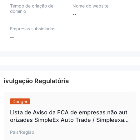
Tempo de criação de
Nome do website
domínio
--
--
Empresas subsidiárias
--
ivulgação Regulatória
Danger
Lista de Aviso da FCA de empresas não aut
orizadas SimpleEx Auto Trade / Simpleexaut
otrade.
Pais/Região