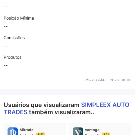
--
Posição Mínima
--
Comissões
--
Produtos
--
Atualizada：
2026-08-06
Usuários que visualizaram
SIMPLEEX AUTO
TRADES
também visualizaram..
Mitrade
vantage
8.57
8.71