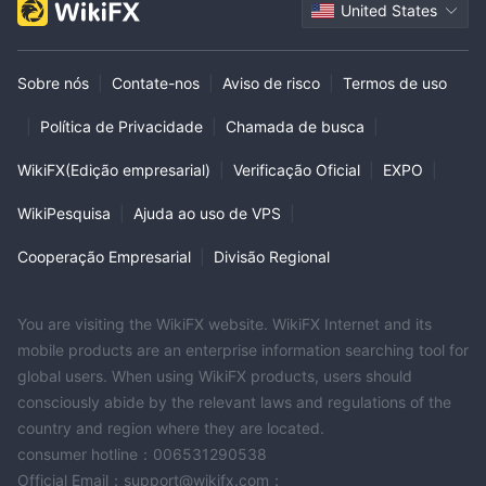
United States
Sobre nós
|
Contate-nos
|
Aviso de risco
|
Termos de uso
|
Política de Privacidade
|
Chamada de busca
|
WikiFX(Edição empresarial)
|
Verificação Oficial
|
EXPO
|
WikiPesquisa
|
Ajuda ao uso de VPS
|
Cooperação Empresarial
|
Divisão Regional
You are visiting the WikiFX website. WikiFX Internet and its
mobile products are an enterprise information searching tool for
global users. When using WikiFX products, users should
consciously abide by the relevant laws and regulations of the
country and region where they are located.
consumer hotline：006531290538
Official Email：support@wikifx.com；