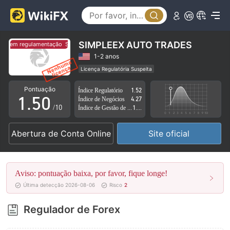
0
1
2
SIMPLEEX AUTO TRADES
Sem regulamentação
Sem regulamentação
3
1-2 anos
Licença Regulatória Suspeita
0
4
Região de negócios suspeita
Risco potencial alto
Pontuação
Índice Regulatório
1.52
1
.
5
0
Índice de Negócios
4.27
/10
Índice de Gestão de Risco
1.42
2
6
1
Abertura de Conta Online
Site oficial
3
7
2
4
8
3
Aviso: pontuação baixa, por favor, fique longe!
5
9
4
Última detecção 2026-08-06
Risco
2
6
5
Regulador de Forex
7
6