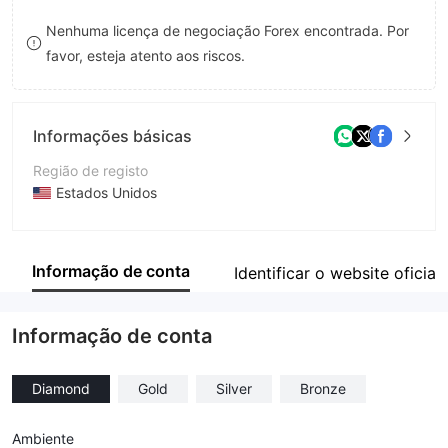
8
7
Nenhuma licença de negociação Forex encontrada. Por
favor, esteja atento aos riscos.
9
8
9
Informações básicas
Região de registo
Estados Unidos
Anos de operação
1-2 anos
Informação de conta
Identificar o website oficial
Empresa
Simpleexautotrade Limited
Informação de conta
Diamond
Gold
Silver
Bronze
Ambiente