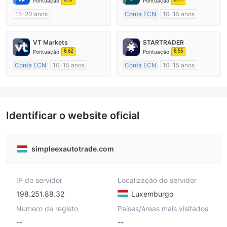
Pontuação
Pontuação
15-20 anos
Conta ECN
10-15 anos
Austrália Regulamento
Austrália Regulamento
Market Marketing (MM)
Market Marketing (MM)
VT Markets
STARTRADER
Autopesquisa
Etiqueta principal MT4
8.62
8.55
Pontuação
Pontuação
Conta ECN
10-15 anos
Conta ECN
10-15 anos
Austrália Regulamento
Austrália Regulamento
Market Marketing (MM)
Market Marketing (MM)
Etiqueta principal MT4
Etiqueta principal MT4
Identificar o website oficial
simpleexautotrade.com
IP do servidor
Localização do servidor
198.251.88.32
Luxemburgo
Número de registo
Países/áreas mais visitados
--
--