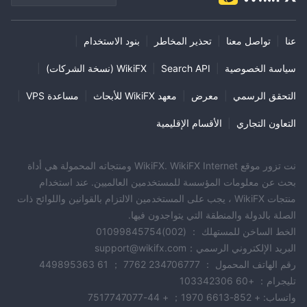
عنا
|
تواصل معنا
|
تحذير المخاطر
|
بنود الاستخدام
|
سياسة الخصوصية
|
Search API
|
WikiFX (نسخة الشركات)
|
التحقق الرسمي
|
معرض
|
معهد WikiFX للأبحاث
|
مساعدة VPS
|
التعاون التجاري
|
الأقسام الإقليمية
نت تزور موقع WikiFX. WikiFX Internet ومنتجاته المحمولة هي أداة
بحث عن معلومات المؤسسة للمستخدمين العالميين. عند استخدام
منتجات WikiFX ، يجب على المستخدمين الالتزام بالقوانين واللوائح ذات
الصلة بالدولة والمنطقة التي يتواجدون فيها.
الخط الساخن للمستهلك ： (002)01099845754
البريد الإلكتروني الرسمي：support@wikifx.com
رقم الهاتف المحمول ： 234706777 7762 ； 61 449895363
تليجرام： +60 103342306
واتساب: + 852-6613 1970； + 44-7517747077