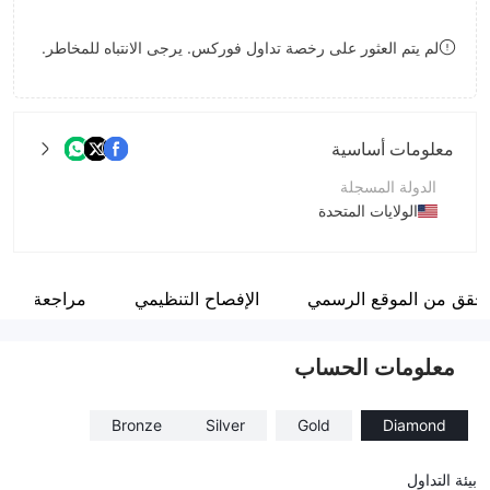
8
7
لم يتم العثور على رخصة تداول فوركس. يرجى الانتباه للمخاطر.
9
8
9
معلومات أساسية
الدولة المسجلة
الولايات المتحدة
فترة التشغيل
1-2 سنة
تحقق من الموقع الرسمي
الإفصاح التنظيمي
مراجعة
اسم الشركة
Simpleexautotrade Limited
معلومات الحساب
Bronze
Silver
Gold
Diamond
بيئة التداول