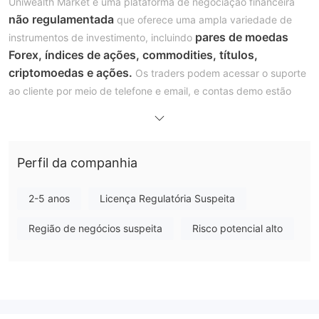
Uniwealth Market é uma plataforma de negociação financeira
não regulamentada
que oferece uma ampla variedade de
pares de moedas
instrumentos de investimento, incluindo
Forex, índices de ações, commodities, títulos,
criptomoedas e ações.
Os traders podem acessar o suporte
ao cliente por meio de telefone e email, e contas demo estão
disponíveis para aqueles interessados em explorar os recursos
da plataforma.
Prós e Contras
Prós:
Perfil da companhia
Múltiplos Instrumentos de Mercado:
A plataforma
oferece diversos Instrumentos de Mercado, incluindo Forex,
2-5 anos
Licença Regulatória Suspeita
Índices de Ações, Commodities, Títulos, Criptomoedas e Ações,
Região de negócios suspeita
Risco potencial alto
atendendo a diversas necessidades de negociação e níveis de
experiência.
Múltiplos Canais de Suporte ao Cliente:
Uniwealth
Market oferece diversos canais de suporte ao cliente, incluindo
telefone, email e endereço, melhorando a acessibilidade e