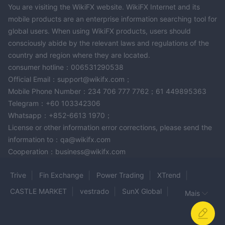
You are visiting the WikiFX website. WikiFX Internet and its
mobile products are an enterprise information searching tool for
global users. When using WikiFX products, users should
consciously abide by the relevant laws and regulations of the
country and region where they are located.
consumer hotline：006531290538
Official Email：support@wikifx.com；
Mobile Phone Number：234 706 777 7762；61 449895363
Telegram：+60 103342306
Whatsapp：+852-6613 1970；
License or other information error corrections, please send the
information to：qa@wikifx.com
Cooperation：business@wikifx.com
Trive
Fin Exchange
Power Trading
XTrend
CASTLE MARKET
vestrado
SunX Global
Mais
Exclusive Markets
CFD Capital
GUO FU FUTURES
BANKING CIRCLE
fxglobe
Yunikon FX
AGFX