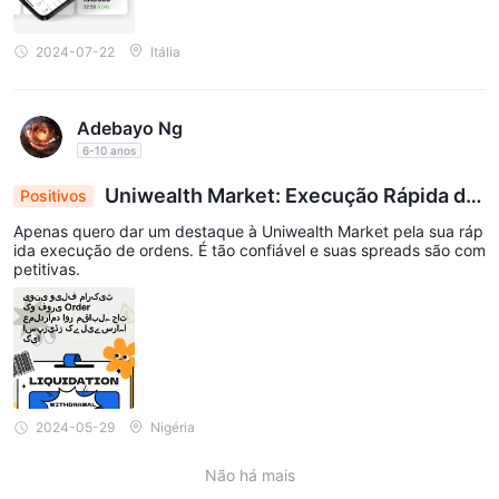
2024-07-22
Itália
Adebayo Ng
6-10 anos
Uniwealth Market: Execução Rápida de
Positivos
Ordens e Spreads Competitivos impressionam In
Apenas quero dar um destaque à Uniwealth Market pela sua ráp
vestidores
ida execução de ordens. É tão confiável e suas spreads são com
petitivas.
2024-05-29
Nigéria
Não há mais