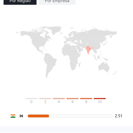
Por Região
Por Empresa
0
2
4
6
8
10
2.51
IN