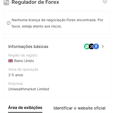
Regulador de Forex
8
9
9
Nenhuma licença de negociação Forex encontrada. Por
favor, esteja atento aos riscos.
Informações básicas
Região de registo
Reino Unido
Anos de operação
2-5 anos
Empresa
Uniwealthmarket Limited
Abreviação
UNIWEALTH MARKET
Área de exibições
Identificar o website oficial
Funcionário da empresa