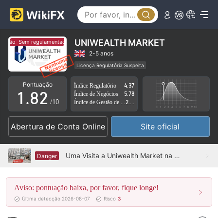
3
4
5
UNIWEALTH MARKET
ação
Sem regulamentação
6
0
2-5 anos
Licença Regulatória Suspeita
0
7
1
Região de negócios suspeita
Risco potencial alto
Pontuação
Índice Regulatório
4.37
1
.
8
2
Índice de Negócios
5.78
/10
Índice de Gestão de Risco
2.20
2
9
3
Abertura de Conta Online
Site oficial
3
4
4
5
Uma Visita a Uniwealth Market na Turquia – Nenhum Escritório Encontrado
Danger
5
6
Aviso: pontuação baixa, por favor, fique longe!
6
7
Última detecção 2026-08-07
Risco
3
7
8