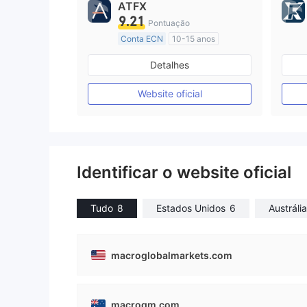
ATFX
9.21
Pontuação
Conta ECN
10-15 anos
Austrália Regulamento
Detalhes
Market Marketing (MM)
Etiqueta principal MT4
Website oficial
Identificar o website oficial
Tudo
8
Estados Unidos
6
Austrália
macroglobalmarkets.com
macrogm.com