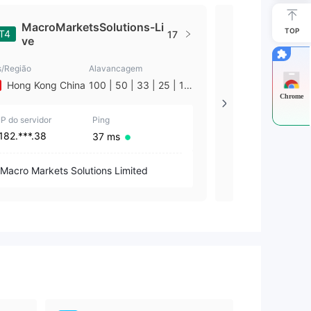
MacroMarketsSolutions-Li
TOP
MacroMa
T4
MT5
17
ve
s/Região
Alavancagem
Pais/Região
Hong Kong China
100 | 50 | 33 | 25 | 10
--
| 1
Chrome
IP do servidor
Ping
IP do servidor
182.***.38
110.***.246
37 ms
Macro Markets Solutions Limited
Macro Markets