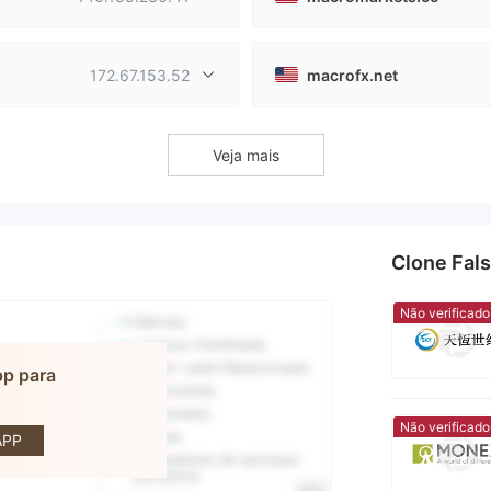
172.67.153.52
macrofx.net
Veja mais
Clone Fal
Não verificado
pp para
CRO
Não verificado
APP