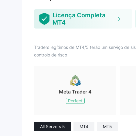
Licença Completa
MT4
Traders legítimos de MT4/5 terão um serviço de s
controlo de risco
Meta Trader 4
Perfect
All Servers 5
MT4
MT5