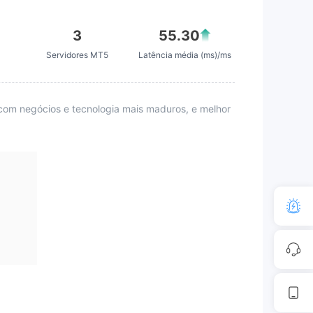
3
55.30
4
Servidores MT5
Latência média (ms)/ms
com negócios e tecnologia mais maduros, e melhor