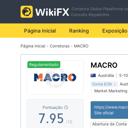
0
2
Corretora Global Plataforma d
1
3
Consulta Regulatória
2
4
0
Página Inicial
Ranking
Exposição
Página Inicial
-
Corretoras
-
MACRO
3
5
1
4
6
2
MACRO
Regulamentado
Austrália
|
5-10
5
7
3
Aust
Conta ECN
Market Marketing
|
6
8
4
Etiqueta principa
|
Negócio global
|
|
Pontuação
Regulatório Offsh
|
7
.
9
5
Site oficial
/10
Abertura de Conta