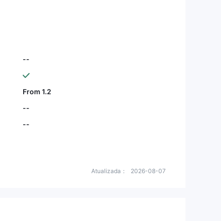
recebi resposta, e ninguém respo
nde no chat ao vivo também! Dev
olvam meu dinheiro.
--
From 1.2
--
--
Atualizada：
2026-08-07