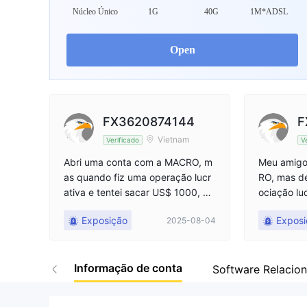
Núcleo Único
1G
40G
1M*ADSL
Open
FX3620874144
F
Vietnam
Verificado
V
Abri uma conta com a MACRO, m
Meu amigo
as quando fiz uma operação lucr
RO, mas d
ativa e tentei sacar US$ 1000, ele
ociação lu
s começaram a me dar muitas raz
u um e-mai
Exposição
Exposi
2025-08-04
ões pelas quais eu não poderia sa
ão e apena
car o dinheiro. Eles apenas reemb
e $250 de
olsaram meu capital inicial de US
irou $100
Informação de conta
$ 250, mas já se passaram mais
não reembo
Software Relacio
de 10 dias e eles ainda não transf
de ter env
eriram o dinheiro de volta para mi
ndo fazê-l