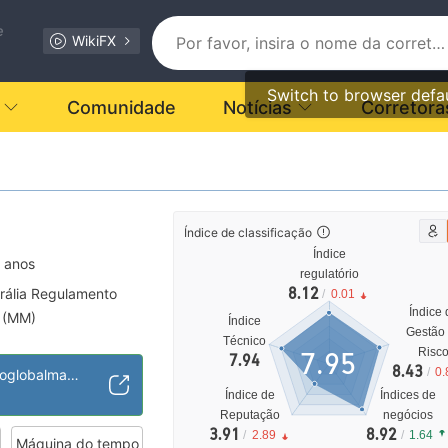
e
WikiFX
Switch to browser defa
Comunidade
Notícias
Corretora
Índice de classificação
Índice
 anos
regulatório
8.12
rália Regulamento
/
0.01
Índice 
 (MM)
Índice
Gestão
l MT4
Técnico
Risc
7.95
7.94
Risco potencial alto
8.43
/
0.
https://www.macroglobalmarkets.com/home
ore
Índice de
Índices de
Reputação
negócios
3.91
8.92
/
2.89
/
1.64
Máquina do tempo