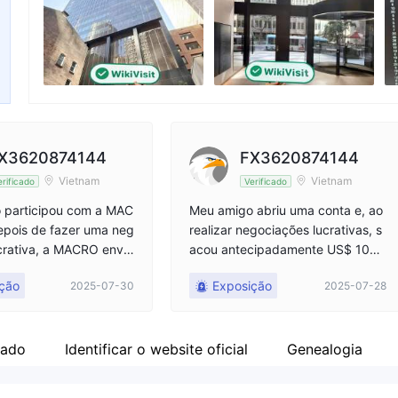
Funcionário da empresa
X
--
ht
X3620874144
FX3620874144
Vietnam
Vietnam
erificado
Verificado
 participou com a MAC
Meu amigo abriu uma conta e, ao
epois de fazer uma neg
realizar negociações lucrativas, s
crativa, a MACRO envio
acou antecipadamente US$ 100
l alegando uma violaç
0. O macro disse que foi uma viol
ção
Exposição
2025-07-30
2025-07-28
s devolveu o capital d
ação e apenas devolveu o capital
pois que meu amigo ret
inicial de US$ 250, enquanto ded
0. Até agora, a MACRO
uziu US$ 750 em lucros dentro d
lsou o capital, apesar
e 2 dias úteis. No entanto, mais d
nado
Identificar o website oficial
Genealogia
iado um e-mail promete
e 10 dias se passaram sem resolu
o. Meu amigo enviou e-
ção—os e-mails não foram respo