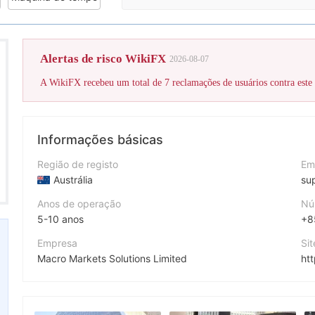
A pontuação WikiFX d
eguladores 1
Alertas de risco WikiFX
2026-08-07
Informações básicas
Região de registo
Em
Austrália
su
Anos de operação
Nú
5-10 anos
+8
Empresa
Si
Macro Markets Solutions Limited
ht
Abreviação
Fa
MACRO