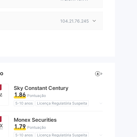
104.21.76.245
so
4
Sky Constant Century
1.86
Pontuação
5-10 anos
Licença Regulatória Suspeita
Região de negócios suspeita
Risco potencial alto
Monex Securities
1.79
Pontuação
5-10 anos
Licença Regulatória Suspeita