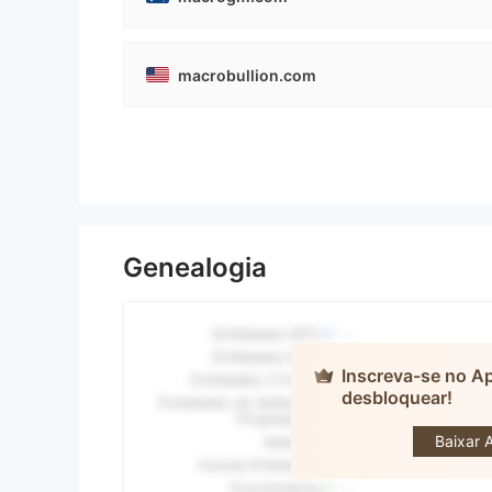
macrobullion.com
Genealogia
Inscreva-se no A
desbloquear!
MA
Baixar 