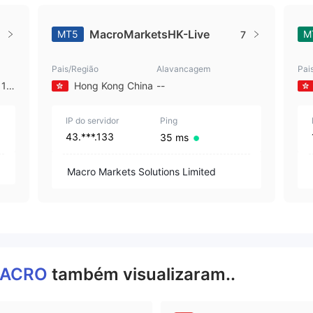
MacroMarketsHK-Live
MT5
M
7
Pais/Região
Alavancagem
Pai
 10
Hong Kong China
--
IP do servidor
Ping
43.***.133
35 ms
Macro Markets Solutions Limited
ACRO
também visualizaram..