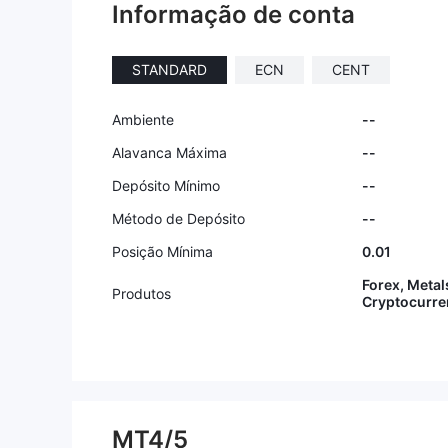
nha conta.
Informação de conta
mails, mas
e durante 
leram o e-
STANDARD
ECN
CENT
meçaram a
s! Nós si
ue a WIKI 
Ambiente
--
isso para 
Alavanca Máxima
--
Depósito Mínimo
--
Método de Depósito
--
Posição Mínima
0.01
Forex, Metal
Produtos
Cryptocurre
MT4/5