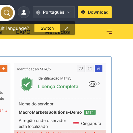
Português
Download
ult language?
Switch
s
EXPO
Mercados
Identificação MT4/5
Contato
Identificação MT4/5
+852
46
Licença Completa
de
https
 de
m/ho
Nome do servidor
o
87
MacroMarketsSolutions-Demo
MT4
A região onde o servidor
Cingapura
está localizado