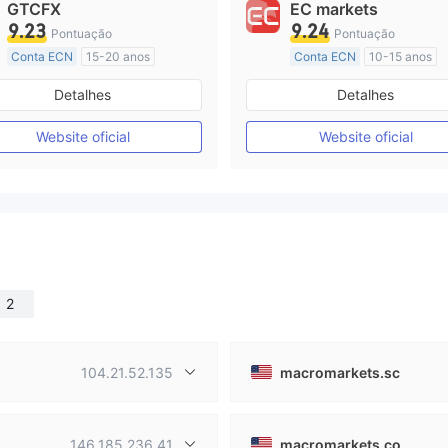
GTCFX
EC markets
9.23
9.24
Pontuação
Pontuação
Conta ECN
15-20 anos
Conta ECN
10-15 anos
Reino Unido Regulamento
Austrália Regulamento
Detalhes
Detalhes
Market Marketing (MM)
Market Marketing (MM)
Etiqueta principal MT4
Etiqueta principal MT4
Website oficial
Website oficial
2
104.21.52.135
macromarkets.sc
146.185.236.41
macromarkets.co