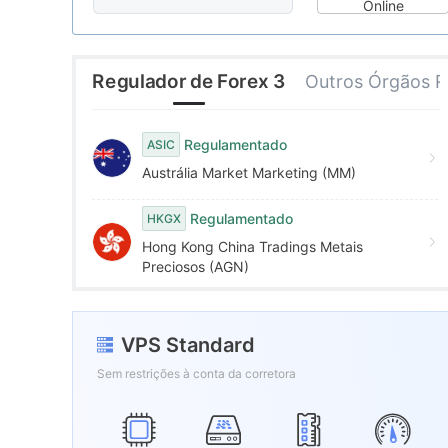
8
6
Online
9
7
Regulador de Forex 3
Outros Órgãos R
8
Regulamentado
ASIC
Austrália Market Marketing (MM)
9
Regulamentado
HKGX
Hong Kong China Tradings Metais
Preciosos (AGN)
VPS Standard
Sem restrições à conta da corretora