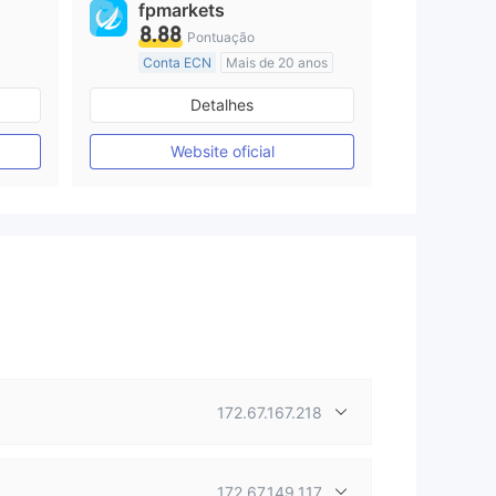
fpmarkets
8.88
Pontuação
Conta ECN
Mais de 20 anos
Austrália Regulamento
Detalhes
Market Marketing (MM)
Etiqueta principal MT4
Website oficial
172.67.167.218
172.67.149.117