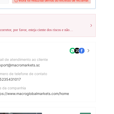
essa corretora foi reduzida devido ao excesso de reclamações!
A pontuação Wik
A WikiFX recebeu um total de 7 reclamações de usuários contra este corretor, por favor, esteja ciente dos riscos e não seja enganado!
ail de atendimento ao cliente
pport@macromarkets.sc
mero de telefone de contato
5235431017
te da companhia
tps://www.macroglobalmarkets.com/home
cebook
https://www.facebook.com/profile.php?id=61572404521120