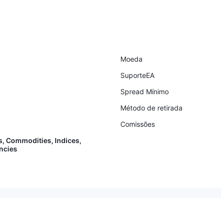
 não recebeu resposta,
ndidos e o chat ao vivo não receb
o chat ao vivo, quando
eu resposta. Espero que o Wiki p
mail do meu amigo, co
ossa ajudar meu amigo a resolver
 alegar estar ocupado
esse problema.
nceramente esperamos q
possa ajudar a resolver
Moeda
o meu amigo.
SuporteEA
Spread Mínimo
Método de retirada
Comissões
s, Commodities, Indices,
ncies