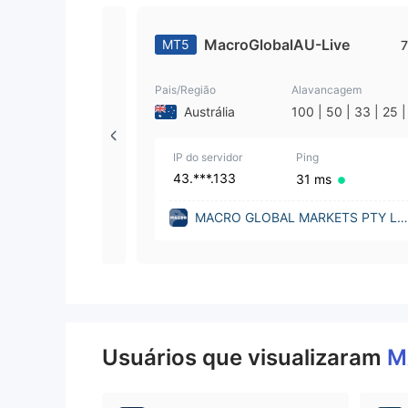
MacroGlobalAU-Live
MT5
7
Pais/Região
Alavancagem
Austrália
100 | 50 | 33 | 25 |
| 1
IP do servidor
Ping
43.***.133
31 ms
MACRO GLOBAL MARKETS PTY LT
D (Australia)
Usuários que visualizaram
M