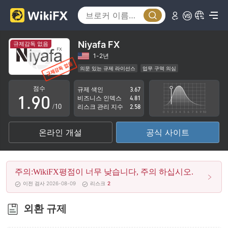
4
5
6
Niyafa FX
규제감독 없음
7
1-2년
의문 있는 규제 라이선스
업무 구역 의심
0
8
잠재적 위험성이 높음
점수
규제 색인
3.67
1
.
9
0
비즈니스 인덱스
4.81
/10
리스크 관리 지수
2.58
2
1
온라인 개설
공식 사이트
3
2
4
3
주의:WikiFX평점이 너무 낮습니다, 주의 하십시오.
5
4
이전 검사 2026-08-09
리스크
2
6
5
외환 규제
7
6