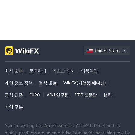
United States
회사 소개
|
문의하기
|
리스크 제시
|
이용약관
|
개인 정보 정책
|
검색 호출
|
WikiFX(기업용 에디션)
|
공식 인증
|
EXPO
|
Wiki 연구원
|
VPS 도움말
|
협력
|
지역 구분
You are visiting the WikiFX website. WikiFX Internet and its
mobile products are an enterprise information searching tool for