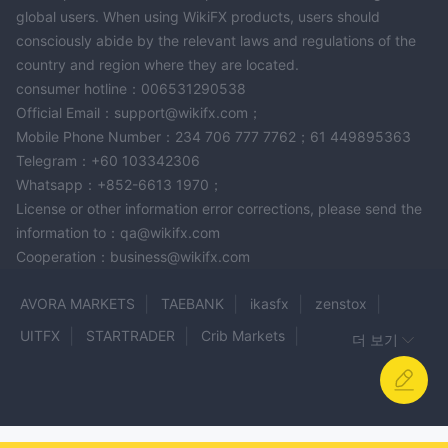
global users. When using WikiFX products, users should
consciously abide by the relevant laws and regulations of the
country and region where they are located.
consumer hotline：006531290538
Official Email：support@wikifx.com；
Mobile Phone Number：234 706 777 7762；61 449895363
Telegram：+60 103342306
Whatsapp：+852-6613 1970；
License or other information error corrections, please send the
information to：qa@wikifx.com
Cooperation：business@wikifx.com
AVORA MARKETS
TAEBANK
ikasfx
zenstox
UITFX
STARTRADER
Crib Markets
더 보기
squaredfinancial
IBUTOKA
Treno
ADN BROKER
MC Markets
Vatee
Telecom King Securities
ITC FX
Coynetic
ALB Prime
ALVINE GROUP