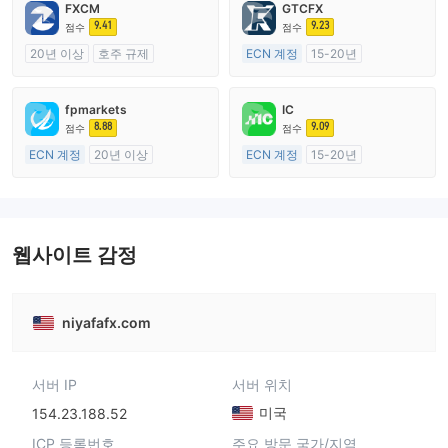
FXCM
GTCFX
9.41
9.23
점수
점수
20년 이상
호주 규제
ECN 계정
15-20년
외환 거래 라이선스 (MM)
영국 규제
마스터 레이블 MT4
외환 거래 라이선스 (MM)
fpmarkets
IC
마스터 레이블 MT4
8.88
9.09
점수
점수
ECN 계정
20년 이상
ECN 계정
15-20년
호주 규제
호주 규제
외환 거래 라이선스 (MM)
외환 거래 라이선스 (MM)
마스터 레이블 MT4
마스터 레이블 MT4
웹사이트 감정
niyafafx.com
서버 IP
서버 위치
미국
154.23.188.52
ICP 등록번호
주요 방문 국가/지역