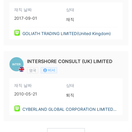
재직 날짜
상태
2017-09-01
재직
GOLIATH TRADING LIMITED(United Kingdom)
INTERSHORE CONSULT (UK) LIMITED
비서
영국
재직 날짜
상태
2010-05-21
퇴직
CYBERLAND GLOBAL CORPORATION LIMITED(U
nited Kingdom)