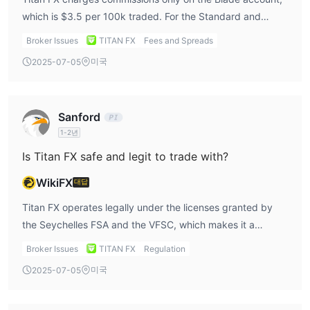
varying levels of expertise.
which is $3.5 per 100k traded. For the Standard and
Micro accounts, no commission is charged, and the broker
Broker Issues
TITAN FX
Fees and Spreads
earns revenue primarily from the spread. The Titan FX
미국
2025-07-05
MT4 and Titan FX MT5 platforms allow traders to choose
between accounts with and without commissions, offering
flexibility depending on their trading style. If you’re a
Sanford
trader who frequently engages in large-volume trades and
1-2년
prefers low spreads, the Blade account could be ideal.
However, if you prefer commission-free trading with
Is Titan FX safe and legit to trade with?
slightly higher spreads, the Standard and Micro accounts
WikiFX
대답
might be better suited. In my Titan FX review, I find this
fee structure to be competitive, allowing traders to choose
Titan FX operates legally under the licenses granted by
the most cost-effective account based on their
the Seychelles FSA and the VFSC, which makes it a
preferences.
legitimate broker. However, the fact that Titan FX is
Broker Issues
TITAN FX
Regulation
offshore regulated means it may not offer the same level
미국
2025-07-05
of protection as brokers regulated by higher-tier
authorities like the FCA or ASIC. For example, these