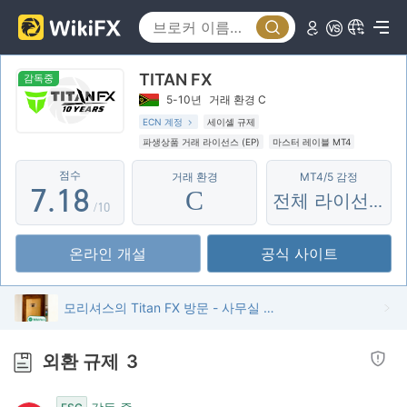
2
3
3
4
TITAN FX
4
5
감독중
5-10년
거래 환경 C
5
6
ECN 계정
세이셸 규제
파생상품 거래 라이선스 (EP)
마스터 레이블 MT4
6
0
7
글로벌 업무
역외 규제
점수
거래 환경
MT4/5 감정
7
.
1
8
C
전체 라이선스
/10
8
2
9
온라인 개설
공식 사이트
9
3
4
모리셔스의 Titan FX 방문 - 사무실 발견
5
외환 규제
3
6