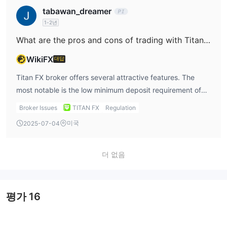
offshore regulatory bodies generally have fewer
tabawan_dreamer
requirements and weaker enforcement mechanisms,
1-2년
which might be concerning for traders who seek strong
protections for their funds. Despite this, Titan FX broker is
What are the pros and cons of trading with Titan FX?
widely used and offers competitive trading features,
WikiFX
대답
including access to Titan FX MT4 and Titan FX MT5, two
of the most widely used platforms in the industry. In my
Titan FX broker offers several attractive features. The
Titan FX review, I note that while the broker is technically
most notable is the low minimum deposit requirement of
safe to use, traders must understand the risks involved
$0, allowing anyone to start trading without significant
Broker Issues
TITAN FX
Regulation
with trading through offshore-regulated entities. High
capital. Titan FX also supports Titan FX MT4 and Titan FX
미국
2025-07-04
leverage and low minimum deposits are attractive, but
MT5, both powerful and widely-used platforms for
they come with increased risks that need careful
technical analysis, automated trading, and real-time
consideration.
market execution. The broker offers a variety of trading
더 없음
instruments, including forex, cryptocurrencies, stocks, and
commodities, which provides traders with ample
opportunities for diversification. However, one of the
평가
16
significant drawbacks is Titan FX’s offshore regulatory
status. While it is legally licensed by the FSA and VFSC,