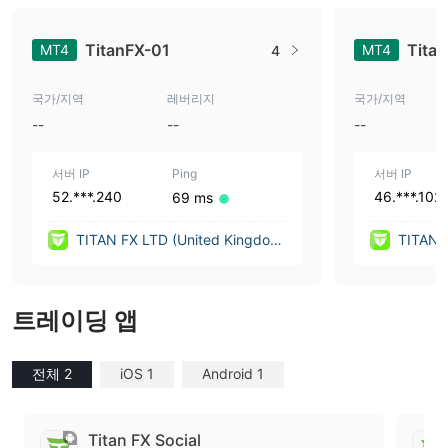
TitanFX-01
Tita
MT4
MT4
4
국가/지역
레버리지
국가/지역
--
--
--
서버 IP
Ping
서버 IP
52.***.240
46.***.102
69 ms
TITAN FX LTD (United Kingdo
TITAN 
m)
m)
트레이딩 앱
전체 2
iOS 1
Android 1
Titan FX Social