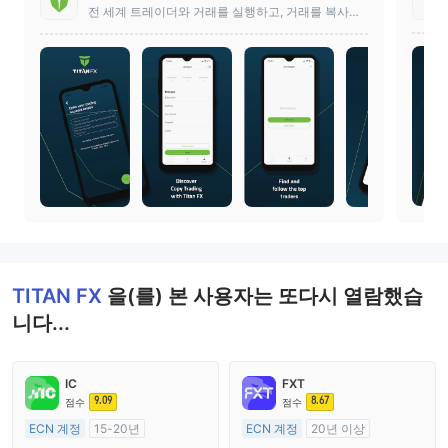
전 세계 트레이더와 거래를 실행하고, 거래를 복사하
며, 대화하세요!
TITAN FX
을(를) 본 사용자는 또다시 열람했습
니다...
IC
FXT
9.09
8.67
점수
점수
ECN 계정
15-20년
ECN 계정
20년 이상