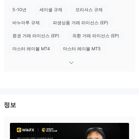
5-10년
세이셸 규제
모리셔스 규제
계정 유형
지금 Titan FX은 세 가지 계정 유형을 제공합니다.
바누아투 규제
파생상품 거래 라이선스 (EP)
레버리지 및 수수료
거래 플랫폼
증권 거래 라이선스 (EP)
외환 거래 라이선스 (EP)
MT4 및 MT5
Titan FX은
거래 플랫폼을 제공합니다.
마스터 레이블 MT4
마스터 레이블 MT5
입출금
자체 연구개발
글로벌 업무
역외 규제
VISA, Mastercard, Local Japanese Bank
사용자는
Transfer, Crypto, Debit/Credit cards 및 E-Wallets
을 통해
입금 및 출금할 수 있습니다. 자금 조달 수수료는 부과되지 않습니
다.
정보