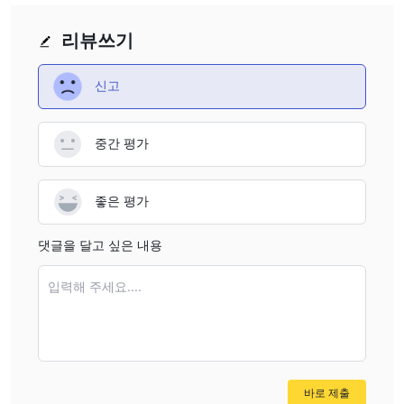
these authorities do not offer the same level of oversight
or investor protection as top-tier regulators. In my Titan FX
리뷰쓰기
review, I advise traders to weigh the broker’s flexible
trading conditions and low deposit options against the
신고
potential risks of trading under offshore regulation.
Additionally, the high leverage offered by Titan FX (up to
1:1000) can amplify both gains and losses, which can be
중간 평가
risky, especially for inexperienced traders.
좋은 평가
댓글을 달고 싶은 내용
입력해 주세요....
바로 제출