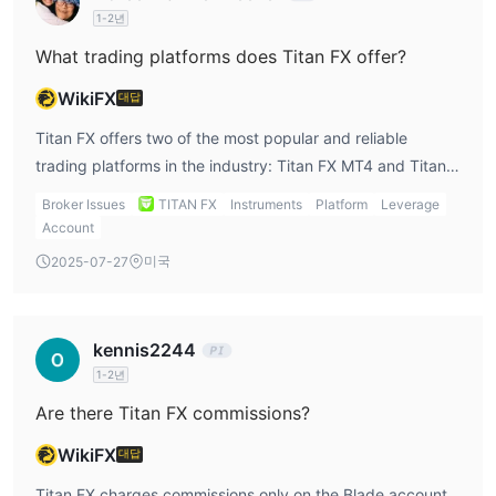
1-2년
What trading platforms does Titan FX offer?
WikiFX
대답
Titan FX offers two of the most popular and reliable
trading platforms in the industry: Titan FX MT4 and Titan
FX MT5. Titan FX MT4 is a favorite among beginners for
Broker Issues
TITAN FX
Instruments
Platform
Leverage
its ease of use, simplicity, and reliability. It provides all the
Account
essential features that most traders need to execute
미국
2025-07-27
trades and perform technical analysis. For more advanced
traders, Titan FX MT5 offers additional functionalities,
such as more timeframes, advanced charting, and
kennis2244
additional order types. Both platforms are accessible via
1-2년
desktop, web, and mobile, ensuring that traders can
Are there Titan FX commissions?
access their accounts wherever they are. In my Titan FX
review, I believe the availability of both platforms is a
WikiFX
대답
major benefit, as it caters to a wide range of traders with
Titan FX charges commissions only on the Blade account,