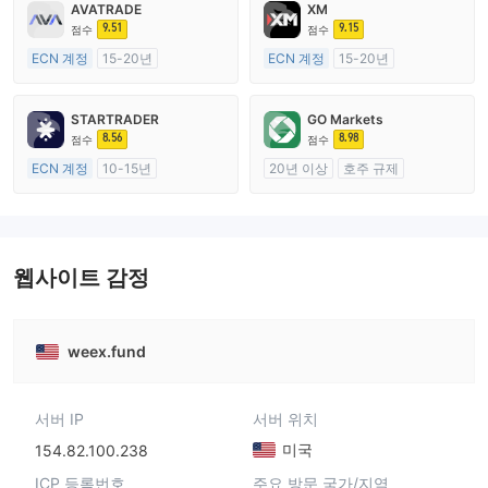
AVATRADE
XM
9.51
9.15
점수
점수
ECN 계정
15-20년
ECN 계정
15-20년
호주 규제
호주 규제
외환 거래 라이선스 (MM)
외환 거래 라이선스 (MM)
STARTRADER
GO Markets
마스터 레이블 MT4
마스터 레이블 MT4
8.56
8.98
점수
점수
ECN 계정
10-15년
20년 이상
호주 규제
호주 규제
외환 거래 라이선스 (MM)
외환 거래 라이선스 (MM)
cTrader
마스터 레이블 MT4
웹사이트 감정
weex.fund
서버 IP
서버 위치
미국
154.82.100.238
ICP 등록번호
주요 방문 국가/지역