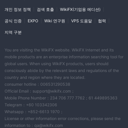
개인 정보 정책
|
검색 호출
|
WikiFX(기업용 에디션)
|
공식 인증
|
EXPO
|
Wiki 연구원
|
VPS 도움말
|
협력
|
지역 구분
You are visiting the WikiFX website. WikiFX Internet and its
mobile products are an enterprise information searching tool for
global users. When using WikiFX products, users should
consciously abide by the relevant laws and regulations of the
country and region where they are located.
consumer hotline：006531290538
Official Email：support@wikifx.com；
Mobile Phone Number：234 706 777 7762；61 449895363
Telegram：+60 103342306
Whatsapp：+852-6613 1970；
License or other information error corrections, please send the
information to：qa@wikifx.com