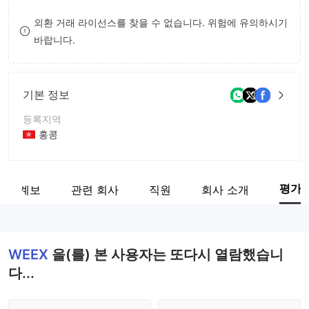
9
7
8
외환 거래 라이선스를 찾을 수 없습니다. 위험에 유의하시기
바랍니다.
8
9
9
기본 정보
등록지역
홍콩
운영 기간
2-5년
평가
관계 계보
관련 회사
직원
회사 소개
회사 전체 이름
WEEX Limited
WEEX
을(를) 본 사용자는 또다시 열람했습니
다...