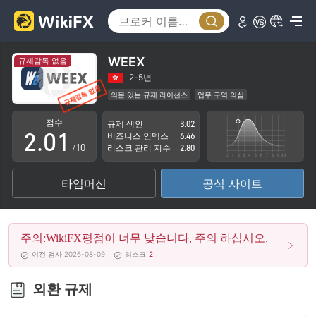
WEEX
규제감독 없음
0
2-5년
의문 있는 규제 라이선스
업무 구역 의심
1
0
잠재적 위험성이 높음
점수
규제 색인
3.02
2
.
0
1
비즈니스 인덱스
6.46
/10
리스크 관리 지수
2.80
3
1
2
타임머신
공식 사이트
4
2
3
5
3
4
주의:WikiFX평점이 너무 낮습니다, 주의 하십시오.
6
4
5
이전 검사 2026-08-09
리스크
2
7
5
6
외환 규제
8
6
7