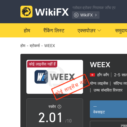
ग्लोबल ब्रोकर नियामक जाँच एप
WikiFX
होम
रैंकिंग लिस्ट
एक्सपोज़र
समुदा
होम
-
ब्रोकर्स
-
WEEX
WEEX
कोई लाइसेंस नहीं हैं
हाँग काँग
|
2-5 सा
0
योग्य लाइसेंस
संदिग्ध व्
|
उच्च संभावित विस्तार
|
1
0
--
स्कोर
2
.
0
1
वेबसाइट
/10
टाइ