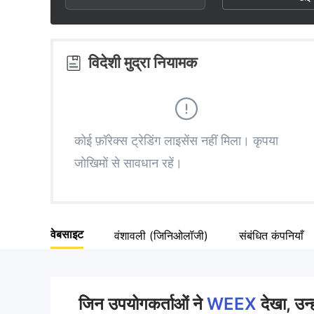
3
1
2
4
2
3
विदेशी मुद्रा नियामक
5
3
4
6
4
5
कोई फ़ॉरेक्स ट्रेडिंग लाइसेंस नहीं मिला। कृपया
जोखिमों से सावधान रहें।
7
5
6
8
6
7
वेबसाइट
वंशावली (जिनिओलॉजी)
संबंधित कंपनियाँ
9
7
8
8
9
जिन उपयोगकर्ताओं ने
WEEX
देखा, उन्ह