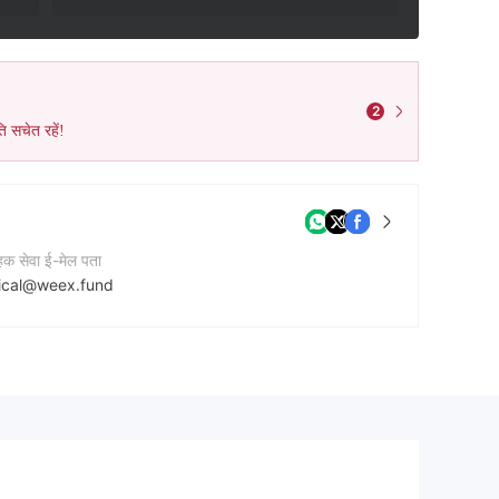
2
ि सचेत रहें!
ाहक सेवा ई-मेल पता
fical@weex.fund
नी की वेबसाइट