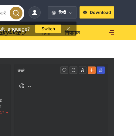
हिन्दी
Download
ult language?
Switch
रहना
नियामक
संपर्क
--
क
ंट
स
.17