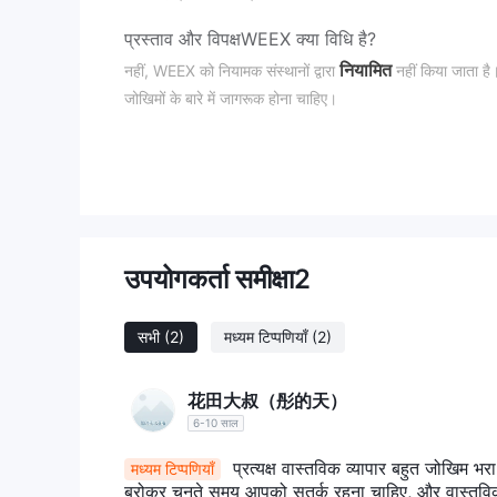
प्रस्ताव और विपक्ष
WEEX क्या विधि है?
नियामित
नहीं, WEEX को नियामक संस्थानों द्वारा
नहीं किया जाता है।
जोखिमों के बारे में जागरूक होना चाहिए।
WEEX पर मैं क्या ट्रेड कर सकता हूँ?
खाता प्रकार
लीवरेज
उपयोगकर्ता समीक्षा
2
WEEX ग्राहकों को सभी निवेश उत्पादों के लिए लचीला लीवरेज विकल्प
लीवरेज, उत्पादित कर्ज की हानि का खतरा भी अधिक होता है। लीवर
सभी
(2)
मध्यम टिप्पणियाँ
(2)
WEEX शुल्क
ट्रेडिंग प्लेटफॉर्म
花田大叔（彤的天）
जमा और निकासी
6-10 साल
प्रत्यक्ष वास्तविक व्यापार बहुत जोखिम भर
मध्यम टिप्पणियाँ
ब्रोकर चुनते समय आपको सतर्क रहना चाहिए, और वास्तव