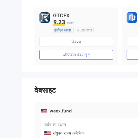
9
GTCFX
9.23
स्कोर
ईसीएन खाता
15-20 साल
यूनाइटेड किंगडम विनियमन
विवरण
मार्केट मेकिंग (एमएम)
मुख्य-लेबल MT4
ऑफिशल वेबसाइट
वेबसाइट
weex.fund
सर्वर का स्थान
संयुक्त राज्य अमेरिका