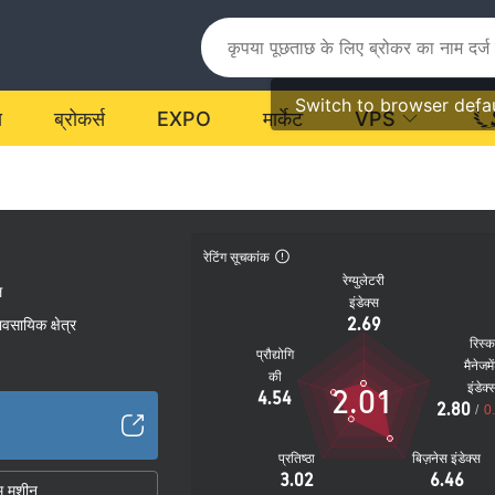
Switch to browser defa
य
ब्रोकर्स
EXPO
मार्केट
VPS
रेटिंग सूचकांक
रेग्युलेटरी
ल
इंडेक्स
2.69
यावसायिक क्षेत्र
रिस्
प्रौद्योगि
मैनेजमे
की
इंडेक्
2.01
4.54
2.80
/
0
प्रतिष्ठा
बिज़नेस इंडेक्स
3.02
6.46
म मशीन