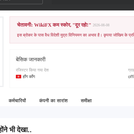
चेतावनी: WikiFX कम स्कोर, "दूर रहो!"
2026-08-08
इस ब्रोकर के पास वैध विदेशी मुद्रा विनियमन का अभाव है। कृपया जोखिम के प्रत
बेसिक जानकारी
रजिस्टर किया गया देश
ग्र
हाँग काँग
of
संचालन अवधि
कंप
2-5 साल
--
कर्मचारियों
कंपनी का सारांश
समीक्षा
कंपनी का नाम
WEEX Limited
ोंने भी देखा..