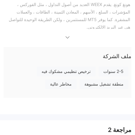
هونغ كونغ. يقدم WEEX العديد من أصول التداول ، مثل الفوركس ،
المؤشرات ، السلع ، الأسهم ، المعادن الثمينة ، الطاقات ، والعملات
المشفرة. كما يوفر MT5 للمستثمرين ، ولكن الطريقة الوحيدة للتواصل
هي عبر البريد الإلكتروني.
المزايا والعيوب
هل WEEX شرعي؟
لا ، WEEX غير م reglementé بواسطة المؤسسات التنظيمية. يعني الوضع
ملف الشركة
المنظم استثمارًا أكثر أمانًا ؛ وعلى العكس من ذلك ، يجب أن يكون
المتداول غير المنظم على علم بمخاطر الاستثمار.
2-5 سنوات
ترخيص تنظيمي مشكوك فيه
ما يمكنني التداول به على WEEX؟
منطقة تشغيل مشبوهة
مخاطر عالية
نوع الحساب
الرافعة المالية
WEEX يقدم للعملاء خيارات رافعة مالية مرنة لجميع منتجات الاستثمار،
1:1 إلى 1:100
تتراوح بين
. من المهم أن تضع في اعتبارك أن كلما زادت
الرافعة المالية، زادت مخاطر فقدان رأس المال المودع. يمكن أن يعمل
مراجعة
2