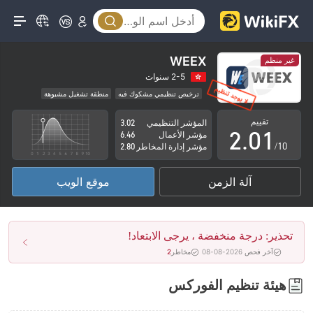
WEEX
غير منظم
0
2-5 سنوات
ترخيص تنظيمي مشكوك فيه
منطقة تشغيل مشبوهة
1
0
مخاطر عالية
تقييم
المؤشر التنظيمي
3.02
2
.
0
1
مؤشر الأعمال
6.46
/10
مؤشر إدارة المخاطر
2.80
3
1
2
آلة الزمن
موقع الويب
4
2
3
5
3
4
تحذير: درجة منخفضة ، يرجى الابتعاد!
6
4
5
آخر فحص 2026-08-08
مخاطر
2
7
5
6
هيئة تنظيم الفوركس
8
6
7