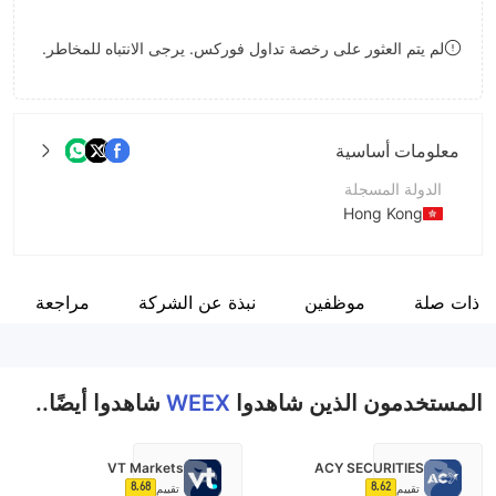
9
7
8
لم يتم العثور على رخصة تداول فوركس. يرجى الانتباه للمخاطر.
8
9
9
معلومات أساسية
الدولة المسجلة
Hong Kong
فترة التشغيل
2-5 سنوات
 ذات صلة
موظفين
نبذة عن الشركة
مراجعة
اسم الشركة
WEEX Limited
المستخدمون الذين شاهدوا
WEEX
شاهدوا أيضًا..
VT Markets
ACY SECURITIES
8.68
8.62
تقييم
تقييم