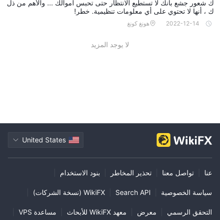
ك شعور جشع بأنك لا تستطيع الانتظار حتى تحبس أموالك ... والأهم من ذل
ك ، أنها لا تحتوي على أي معلومات تنظيمية. خطر!
2022-12-14
هونغ كونغ
لا يوجد المزيد
United States
عنا
|
تواصل معنا
|
تحذير المخاطر
|
بنود الاستخدام
|
سياسة الخصوصية
|
Search API
|
WikiFX (نسخة الشركات)
|
التحقق الرسمي
|
معرض
|
معهد WikiFX للأبحاث
|
مساعدة VPS
|