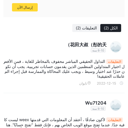
إرسال الآن
الكل
(2)
التعليقات
(2)
花田大叔（彤的天）
6-10 سنة
التداول الحقيقي المباشر محفوف بالمخاطر للغاية ، فمن الأفض
التعليقات
ل اختيار المتداولين المنظمين الذين يقدمون حسابات تجريبية. يجب أن تكو
ن حذرًا عند اختيار وسيط ، ويجب عليك المحاكاة والممارسة قبل إجراء الم
عاملات الحقيقية!
2022-12-15
تايوان
Wu71204
6-10 سنة
لأكون صادقًا ، أعتقد أن المعلومات التي قدمتها weex ليست كا
التعليقات
فية جدًا. عندما تفتح موقع الويب الخاص بهم ، فإنك فقط "تفتح حسابًا". هنا