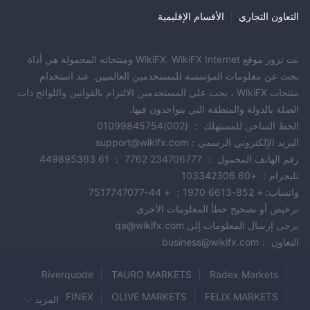
التعاون التجاري
|
الأقسام الإقليمية
نت تزور موقع WikiFX. WikiFX Internet ومنتجاته المحمولة هي أداة
بحث عن معلومات المؤسسة للمستخدمين العالميين. عند استخدام
منتجات WikiFX ، يجب على المستخدمين الالتزام بالقوانين واللوائح ذات
الصلة بالدولة والمنطقة التي يتواجدون فيها.
الخط الساخن للمستهلك ： (002)01099845754
البريد الإلكتروني الرسمي：support@wikifx.com
رقم الهاتف المحمول ： 234706777 7762 ； 61 449895363
تليجرام： +60 103342306
واتساب: + 852-6613 1970； + 44-7517747077
ترخيص أو تصحيح خطأ المعلومات الأخرى
يرجى إرسال المعلومات إلى qa@wikifx.com
التعاون ：business@wikifx.com
Riverquode
TAURO MARKETS
Radex Markets
FINEX
OLIVE MARKETS
FELIX MARKETS
المزيد