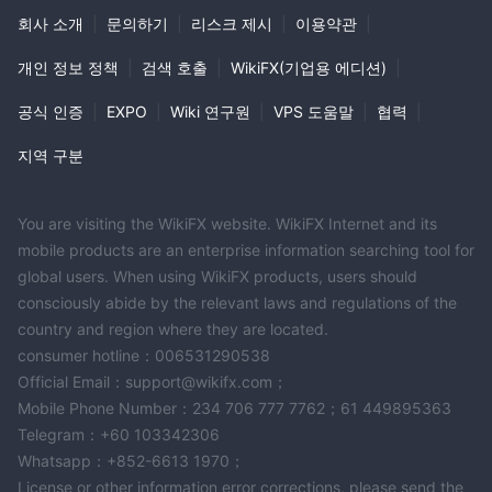
회사 소개
|
문의하기
|
리스크 제시
|
이용약관
|
개인 정보 정책
|
검색 호출
|
WikiFX(기업용 에디션)
|
공식 인증
|
EXPO
|
Wiki 연구원
|
VPS 도움말
|
협력
|
지역 구분
You are visiting the WikiFX website. WikiFX Internet and its
mobile products are an enterprise information searching tool for
global users. When using WikiFX products, users should
consciously abide by the relevant laws and regulations of the
country and region where they are located.
consumer hotline：006531290538
Official Email：support@wikifx.com；
Mobile Phone Number：234 706 777 7762；61 449895363
Telegram：+60 103342306
Whatsapp：+852-6613 1970；
License or other information error corrections, please send the