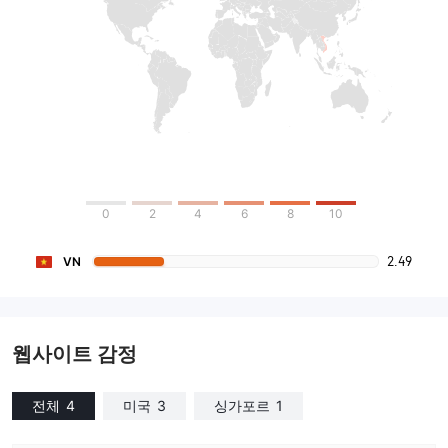
0
2
4
6
8
10
2.49
VN
웹사이트 감정
전체
4
미국
3
싱가포르
1