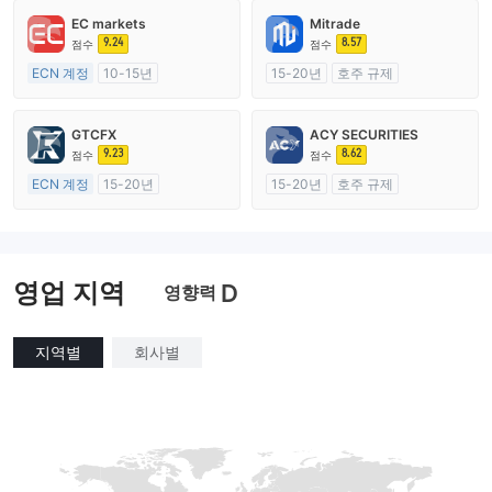
EC markets
Mitrade
9.24
8.57
점수
점수
ECN 계정
10-15년
15-20년
호주 규제
호주 규제
외환 거래 라이선스 (MM)
외환 거래 라이선스 (MM)
자체 연구개발
GTCFX
ACY SECURITIES
마스터 레이블 MT4
9.23
8.62
점수
점수
ECN 계정
15-20년
15-20년
호주 규제
영국 규제
외환 거래 라이선스 (MM)
외환 거래 라이선스 (MM)
마스터 레이블 MT4
마스터 레이블 MT4
영업 지역
D
영향력
지역별
회사별