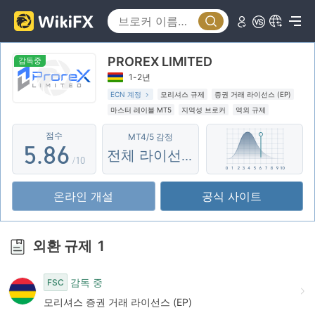
0
3
1
1
4
2
PROREX LIMITED
2
5
3
감독중
1-2년
3
6
4
ECN 계정
모리셔스 규제
증권 거래 라이선스 (EP)
마스터 레이블 MT5
지역성 브로커
역외 규제
4
7
5
점수
MT4/5 감정
5
.
8
6
전체 라이선스
/10
6
9
7
온라인 개설
공식 사이트
7
8
8
9
외환 규제
1
9
감독 중
FSC
모리셔스 증권 거래 라이선스 (EP)