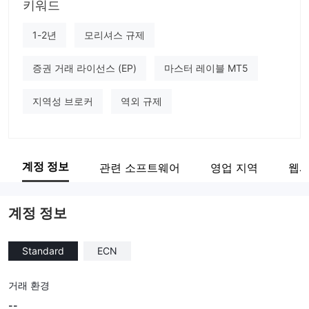
키워드
PROREX LIMITED
기업 직원
1-2년
모리셔스 규제
--
증권 거래 라이선스 (EP)
마스터 레이블 MT5
지역성 브로커
역외 규제
계정 정보
관련 소프트웨어
영업 지역
웹사
계정 정보
Standard
ECN
거래 환경
--