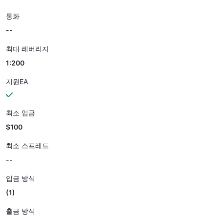
통화
--
최대 레버리지
1:200
지원EA
최소 입금
$100
최소 스프레드
--
입금 방식
(1)
출금 방식