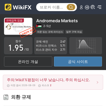
4
0
5
1
6
2
Andromeda Markets
규제감독 없음
7
3
2-5년
의문 있는 규제 라이선스
업무 구역 의심
0
8
4
잠재적 위험성이 높음
점수
규제 색인
2.47
1
.
9
5
비즈니스 인덱스
5.71
/10
리스크 관리 지수
2.71
2
6
온라인 개설
공식 사이트
3
7
4
8
주의:WikiFX평점이 너무 낮습니다, 주의 하십시오.
5
9
이전 검사 2026-08-09
리스크
2
6
외환 규제
7