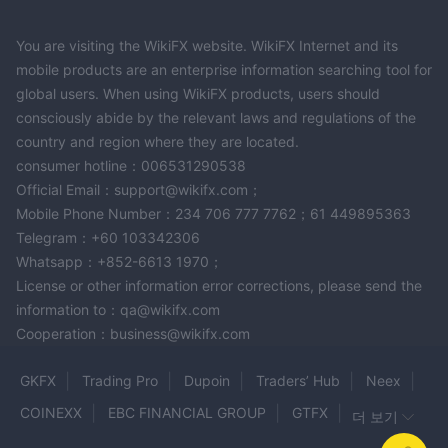
가장 적합합니다.
FAQs
You are visiting the WikiFX website. WikiFX Internet and its
mobile products are an enterprise information searching tool for
Andromeda Markets는 초보자에게 좋은 플랫폼인가요？
global users. When using WikiFX products, users should
아니요. Andromeda Markets은 사용자 친화적인 MT5 플랫폼을 제
consciously abide by the relevant laws and regulations of the
공하지만 규제 부족과 높은 최소 입금 요건으로 인해 초보자에게는
country and region where they are located.
적합하지 않습니다.
consumer hotline：006531290538
Andromeda Markets는 데이 트레이딩에 적합한가요？
Official Email：support@wikifx.com；
이 플랫폼은 데이 트레이딩에 적합한 기능을 제공하지만 규제 부족
Mobile Phone Number：234 706 777 7762；61 449895363
은 여전히 주요한 우려사항입니다. 게다가 10%의 높은 스탑 아웃 레
Telegram：+60 103342306
벨은 공격적인 데이 트레이더에게도 어려움을 초래할 것입니다.
Whatsapp：+852-6613 1970；
Andromeda Markets와 거래하는 것은 안전한가요？
License or other information error corrections, please send the
Andromeda Markets와 거래하는 것은 규제 감독 부족으로 인해 상
information to：qa@wikifx.com
당한 리스크를 수반합니다. 따라서 사기 또는 금융 손실의 위험이 더
Cooperation：business@wikifx.com
큽니다. 리스크를 이해한 경우에만 Andromeda Markets에 투자하
십시오.
GKFX
Trading Pro
Dupoin
Traders’ Hub
Neex
COINEXX
EBC FINANCIAL GROUP
GTFX
리스크 경고
더 보기
EasyTrade
ARON GROUPS BROKER
BePrimeGroup
온라인 거래는 상당한 리스크를 수반하므로 모든 고객에게 적합하지