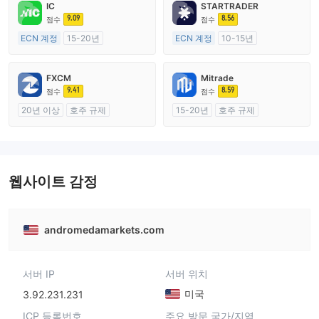
IC
STARTRADER
9.09
8.56
점수
점수
ECN 계정
15-20년
ECN 계정
10-15년
호주 규제
호주 규제
외환 거래 라이선스 (MM)
외환 거래 라이선스 (MM)
FXCM
Mitrade
마스터 레이블 MT4
마스터 레이블 MT4
9.41
8.59
점수
점수
20년 이상
호주 규제
15-20년
호주 규제
외환 거래 라이선스 (MM)
외환 거래 라이선스 (MM)
마스터 레이블 MT4
자체 연구개발
웹사이트 감정
andromedamarkets.com
서버 IP
서버 위치
미국
3.92.231.231
ICP 등록번호
주요 방문 국가/지역