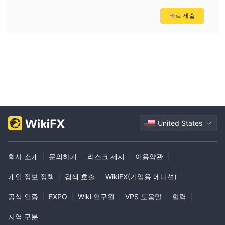
계정의 최소 입금액은 200달러이며, AA는 2만 5천 달러, AAA는 5
바로 제출
만 달러입니다. 스프레드는 계정에 따라 다양하며, A 계정은 1.2 픽
셀부터 시작하여 AA는 0.3 픽셀로 좁혀지고, AAA 계정은 0 픽셀 이
하로 낮아집니다. 수수료도 계층적으로 적용되며, A 계정은 0달러부
터 시작하여 AA는 5달러, AAA는 3달러입니다.
거래 플랫폼
고객 서비스
support@andromedamarkets.net
이메일
로 Andromeda
United States
Markets에게 5/24 문의하거나 전화로 +230 5297 0116에 연락할
수 있습니다.
회사 소개
|
문의하기
|
리스크 제시
|
이용약관
|
결론
개인 정보 정책
|
검색 호출
|
WikiFX(기업용 에디션)
|
Andromeda Markets은 다양한 계정 옵션, 스왑 프리 거래 및 높은
레버리지를 제공하는 사용자 친화적인 MT5 플랫폼을 제공합니다.
공식 인증
|
EXPO
|
Wiki 연구원
|
VPS 도움말
|
협력
|
그러나 가장 큰 우려사항은 규제 감독이 부족하다는 점입니다. 따라
서 이 플랫폼은 더 높은 수준의 리스크를 감수할 수 있는 사람들에게
지역 구분