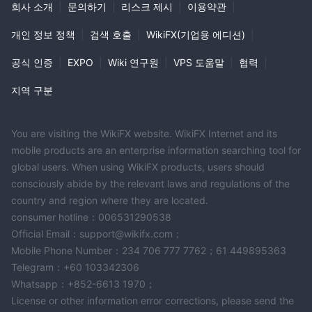
회사 소개
|
문의하기
|
리스크 제시
|
이용약관
|
개인 정보 정책
|
검색 호출
|
WikiFX(기업용 에디션)
|
공식 인증
|
EXPO
|
Wiki 연구원
|
VPS 도움말
|
협력
|
지역 구분
You are visiting the WikiFX website. WikiFX Internet and its
mobile products are an enterprise information searching tool for
global users. When using WikiFX products, users should
consciously abide by the relevant laws and regulations of the
country and region where they are located.
consumer hotline：006531290538
Official Email：support@wikifx.com；
Mobile Phone Number：234 706 777 7762；61 449895363
Telegram：+60 103342306
Whatsapp：+852-6613 1970；
License or other information error corrections, please send the