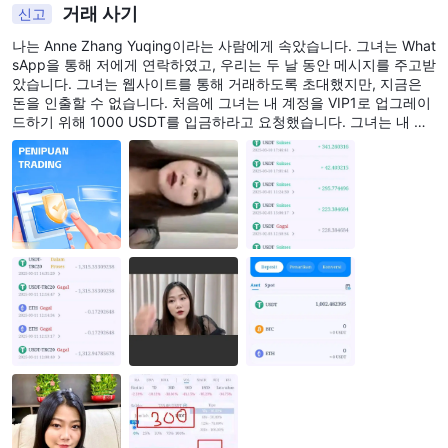
소개하겠습니다.
거래 사기
신고
노출 1.
인출 문제
나는 Anne Zhang Yuqing이라는 사람에게 속았습니다. 그녀는 What
호주 투자자가 3개월 이상이 지난 후에도 인출을 받지 못했다고 보
sApp을 통해 저에게 연락하였고, 우리는 두 날 동안 메시지를 주고받
고했습니다.
았습니다. 그녀는 웹사이트를 통해 거래하도록 초대했지만, 지금은
돈을 인출할 수 없습니다. 처음에 그녀는 내 계정을 VIP1로 업그레이
노출 2.
사기
드하기 위해 1000 USDT를 입금하라고 요청했습니다. 그녀는 내 계
홍콩의 한 투자자가 이 중개인의 사기를 보고했습니다. 그의 인출은
정이 VIP1이면 모든 돈을 인출할 수 있다고 말했습니다. VIP1로 업그
2020년 3월부터 계정에 도달하지 않았습니다. 경찰도 그를 위해 사
레이드 한 후에도, 내 전체 잔액에서 세금을 내야 한다는 핑계로 여전
히 인출할 수 없었습니다.
건을 접수하지 않았습니다.
고객 지원
회사는 전화: +44 2035146999, 이메일:
backoffice@gtsforex.com 및 QQ: 3080134024를 통해서만 접속
할 수 있습니다.
결론
결론적으로, GTS은 2015년에 설립되었으며 취소된 ASIC/FCA 및
의심스러운 ASIC 클론 상태에서 운영됩니다. 제한된 투명성과 사용
할 수 없는 웹 사이트로 인해 회사가 사라진 것으로 추정됩니다.
WikiFX에 기록된 141건의 노출은 거래자가 자금을 인출하기 위해