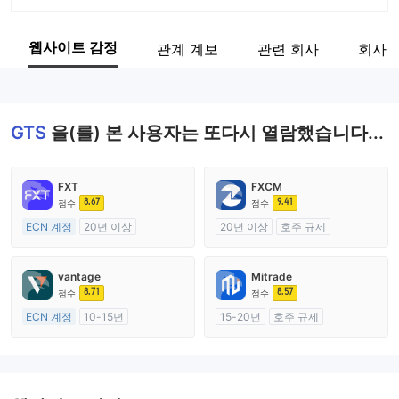
회사 약칭
GTS
웹사이트 감정
관계 계보
관련 회사
회사 
기업 직원
--
GTS
을(를) 본 사용자는 또다시 열람했습니다...
FXT
FXCM
8.67
9.41
점수
점수
ECN 계정
20년 이상
20년 이상
호주 규제
호주 규제
외환 거래 라이선스 (MM)
외환 거래 라이선스 (MM)
마스터 레이블 MT4
vantage
Mitrade
마스터 레이블 MT4
8.71
8.57
점수
점수
ECN 계정
10-15년
15-20년
호주 규제
호주 규제
외환 거래 라이선스 (MM)
외환 거래 라이선스 (MM)
자체 연구개발
마스터 레이블 MT4