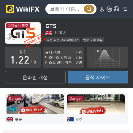
GTS
고객불만 폭주
0
0
5-10년
의문 있는 규제 라이선스
업무 구역 의심
0
1
1
잠재적 위험성이 높음
점수
규제 색인
1.95
1
.
2
2
비즈니스 인덱스
7.26
/10
리스크 관리 지수
0.00
2
3
3
온라인 개설
공식 사이트
3
4
4
4
5
5
Danger
Danger
5
6
6
2
6
7
7
영국
호주
7
8
8