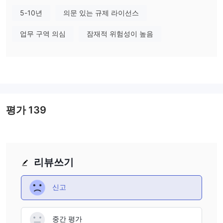
두 개의 취소된 FCA (금융행정청)
선스 번호 001274363 및
라
5-10년
의문 있는 규제 라이선스
이선스 번호 815179 및 784199를 보유하고 있다고 주장합니다. 이
러한 모든 라이선스가 취소되거나 의심스러운 클론 상태인 경우,
업무 구역 의심
잠재적 위험성이 높음
GTS의 규제 준수에 대한 심각한 문제가 있습니다.
GTS의 단점
웹 사이트 접속 불가
: GTS의 웹 사이트는 현재 열리지 않습니다.
신뢰할 수 있는 중개인은 이와 같은 행동을 하지 않을 것입니다.
규제 관련 우려 사항
: 취소된 ASIC, FCA 및 의심스러운 ASIC 클
평가
139
론 상태의 규제 상태는 중개인의 고객 보호 및 산업 기준 준수에 대
한 부족을 나타냅니다. GTS와의 거래는 높은 위험성을 가지고 있습
니다.
제한된 투명성
: 계정, 레버리지, 스프레드, 수수료 및 시장 상품에
리뷰쓰기
대한 중요한 정보가 공개적으로 제공되지 않습니다.
많은 부정적인 고객 리뷰
: WikiFX는 인출 문제 및 사기에 관한
신고
141건의 노출을 기록했으며, 이는 회사가 사기 업체임을 매우 심각
한 경고 신호로 여깁니다.
중간 평가