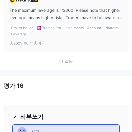
The maximum leverage is 1:2000. Please note that higher
leverage means higher risks. Traders have to be aware of
the importance of risk management.
Broker Issues
Trading Pro
Instruments
Account
Platform
Leverage
미국
2025-06-11
더 없음
평가
16
리뷰쓰기
신고