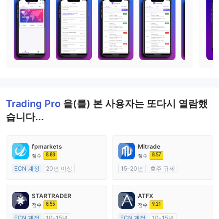
Trading Pro
을(를) 본 사용자는 또다시 열람했
습니다...
fpmarkets
Mitrade
8.88
8.57
점수
점수
ECN 계정
20년 이상
15-20년
호주 규제
호주 규제
외환 거래 라이선스 (MM)
외환 거래 라이선스 (MM)
자체 연구개발
STARTRADER
ATFX
마스터 레이블 MT4
8.55
9.21
점수
점수
ECN 계정
10-15년
ECN 계정
10-15년