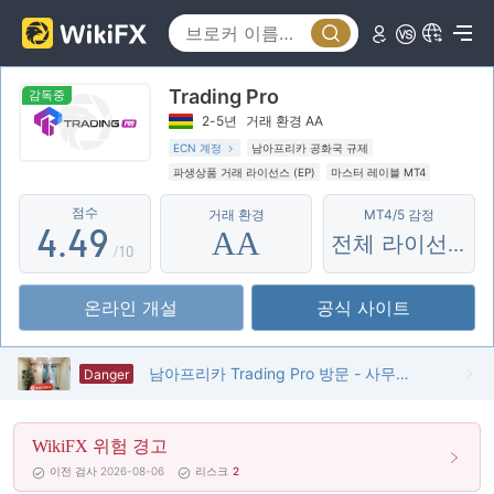
4
0
0
5
Trading Pro
1
1
6
감독중
2-5년
거래 환경 AA
2
2
7
ECN 계정
남아프리카 공화국 규제
파생상품 거래 라이선스 (EP)
마스터 레이블 MT4
3
3
8
잠재적 위험성이 높음
점수
거래 환경
MT4/5 감정
4
.
4
9
AA
전체 라이선스
/10
5
5
온라인 개설
공식 사이트
6
6
7
7
남아프리카 Trading Pro 방문 - 사무실을 찾을 수 없음
Danger
8
8
WikiFX 위험 경고
9
9
이전 검사 2026-08-06
리스크
2