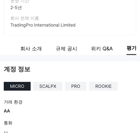
운영 기간
2-5년
회사 전체 이름
TradingPro International Limited
회사 약칭
Trading Pro
평가
계보
회사 소개
규제 공시
위키 Q&A
기업 직원
--
계정 정보
MICRO
SCALPX
PRO
ROOKIE
거래 환경
AA
통화
--