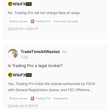
WikiFX
대답
No. Trading Pro will not charge fees on swap.
Broker Issues
Trading Pro
Fees and Spreads
미국
2025-07-14
TradeTimeAllWasted
1-2년
Is Trading Pro a legal broker?
WikiFX
대답
Yes, Trading Pro holds the license authorized by FSCA
with General Registration status, and FSC Offshore
Regulated Trading Pro. But the regulatory strength is not
Broker Issues
Trading Pro
Regulation
as strong as that of normally regulated traders. "General
미국
2025-06-27
Registration" is not as strong as full regulation