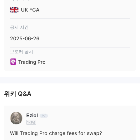
1:2000
최대 레버리지는
으로 이익과 손실이 2000배로 확대됩니
UK FCA
다.
공시 시간
거래 플랫폼
Trading Pro은 iOS, Android, 웹 및 Windows에서 사용 가능한 권위
2025-06-26
MT4 및 MT5
있는
거래 플랫폼과 협력합니다. 초급 트레이더들은
브로커 공시
MT4을 MT5보다 선호합니다. 경험이 풍부한 트레이더들은 MT5를
사용하기에 더 적합합니다. MT4와 MT5는 다양한 거래 전략을 제공
Trading Pro
하며 EA 시스템을 구현합니다. TradingPro은 상대적으로 새로운 소
cTrader
매 거래 플랫폼인
의 고급 거래 기술을 체험할 수 있도록 트
레이더들에게 제공됩니다.
위키 Q&A
입출금
$1
첫 입금액은 최소
이상이어야 합니다. Trading Pro은 입출금을
은행 계좌, 신용/직불 카드 또는 결제 시스템 계정
위해
을 허
Eziol
용합니다. 입금 처리 시간은 즉시이며, 출금 처리 시간은 1 영업일 이
1-2년
내입니다.
Will Trading Pro charge fees for swap?