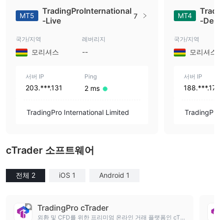
TradingProInternational
Tradi
MT5
MT4
7
-Live
-De
국가/지역
레버리지
국가/지역
모리셔스
--
모리셔스
서버 IP
Ping
서버 IP
203.***.131
188.***.17
2 ms
TradingPro International Limited
TradingPro 
cTrader 소프트웨어
전체 2
iOS 1
Android 1
TradingPro cTrader
외환 및 CFD를 위한 프리미엄 온라인 거래 플랫폼인 cTra