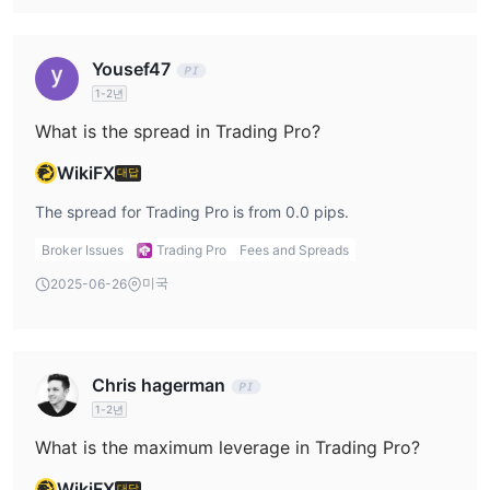
Yousef47
1-2년
What is the spread in Trading Pro?
WikiFX
대답
The spread for Trading Pro is from 0.0 pips.
Broker Issues
Trading Pro
Fees and Spreads
미국
2025-06-26
Chris hagerman
1-2년
What is the maximum leverage in Trading Pro?
WikiFX
대답