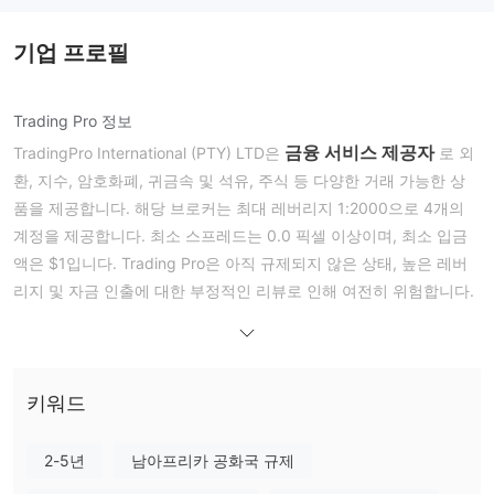
기업 프로필
Trading Pro 정보
금융 서비스 제공자
TradingPro International (PTY) LTD은
로 외
환, 지수, 암호화폐, 귀금속 및 석유, 주식 등 다양한 거래 가능한 상
품을 제공합니다. 해당 브로커는 최대 레버리지 1:2000으로 4개의
계정을 제공합니다. 최소 스프레드는 0.0 픽셀 이상이며, 최소 입금
액은 $1입니다. Trading Pro은 아직 규제되지 않은 상태, 높은 레버
리지 및 자금 인출에 대한 부정적인 리뷰로 인해 여전히 위험합니다.
장단점
Trading Pro이 신뢰할 수 있나요?
FSC는 TradingPro를 GB23202513 라이센스 번호와 Retail Forex
License 라이센스 유형으로 오프쇼어 규제합니다. TradingPro는 일
키워드
반적으로 FSCA에 49624 및 Financial Service Corporate 라이센스
오프쇼어 규제
일반 등
번호로 등록되어 있습니다. 그러나 '
' 및 '
2-5년
남아프리카 공화국 규제
록
'의 현재 상태는 규제된 상태와 같이 안전하지 않습니다.