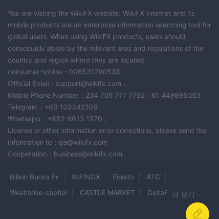
한 포트폴리오에 투자하는 것입니다.
You are visiting the WikiFX website. WikiFX Internet and its
4. 채권:
mobile products are an enterprise information searching tool for
사용자들은 Qtrade에서 정부채권, 기업채권 및 기타 고정수익증권
global users. When using WikiFX products, users should
과 같은 다양한 종류의 채권 거래에 참여할 수 있습니다.
consciously abide by the relevant laws and regulations of the
5. 옵션:
country and region where they are located.
Qtrade의 플랫폼은 옵션 거래를 지원하여 사용자가 파생 상품을 거
consumer hotline：006531290538
래하고 위험 관리와 수익 가능성을 위한 다양한 옵션 전략을 실행할
Official Email：support@wikifx.com；
수 있습니다.
Mobile Phone Number：234 706 777 7762；61 449895363
6. 보장 투자증서 (GICs):
Telegram：+60 103342306
Qtrade은 GIC의 거래를 가능하게 하며, 특정 기간 동안 미리 결정된
Whatsapp：+852-6613 1970；
이자율을 가진 저위험 고정 소득 증권을 제공합니다.
License or other information error corrections, please send the
다양한 브로커가 제공하는 거래 상품 비교 표입니다:
information to：qa@wikifx.com
Cooperation：business@wikifx.com
계정 유형
Qtrade은 투자자의 특정한 요구와 선호에 맞춘 다양한 종류의 계정
Billion Bucks Fx
INFINOX
Finalto
ATG
을 제공합니다. Qtrade이 제공하는 계정 유형에 대한 개요는 다음과
Wealthrise-capital
CASTLE MARKET
DeltaFX
더 보기
같습니다:
Bullsouq
Adam Capitals
admiral
ITB
1. 현금 계좌: