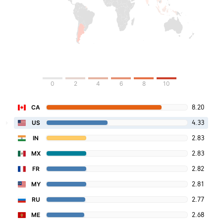
0
2
4
6
8
10
8.20
CA
4.33
US
2.83
IN
2.83
MX
2.82
FR
2.81
MY
2.77
RU
2.68
ME