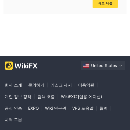
기여하는 거래 플랫폼과 교육 자료를 제공합니다.
바로 제출
거래 도구
Qtrade 플랫폼을 통해 다양한 거래 도구를 제공하여 사용자가 다양
한 금융 시장에 접근할 수 있습니다. 이 플랫폼은 다양한 투자 옵션
에 빠르고 효율적인 접근을 제공하기 위해 설계되었습니다. Qtrade
에서 제공하는 거래 도구에 대한 설명은 다음과 같습니다:
1. 주식:
Qtrade은 주식 거래를 용이하게 하여 사용자가 주식 시장에 참여할
United States
수 있도록 합니다. 이를 통해 투자자는 공개 상장 회사의 주식을 매
수하고 매도할 수 있습니다.
2. 거래소 거래 펀드 (ETFs):
회사 소개
|
문의하기
|
리스크 제시
|
이용약관
|
플랫폼은 ETF 거래를 지원하며, 사용자에게 자산 바구니를 추적하
개인 정보 정책
|
검색 호출
|
WikiFX(기업용 에디션)
|
는 단일 투자를 통해 포트폴리오를 다양화할 수 있는 편리한 방법을
제공합니다.
공식 인증
|
EXPO
|
Wiki 연구원
|
VPS 도움말
|
협력
|
3. 상호 펀드:
Qtrade은 사용자들이 상호 펀드를 거래할 수 있도록 해주는데, 이는
지역 구분
여러 투자자들의 자금을 모아 주식, 채권 또는 다른 유가증권의 다양