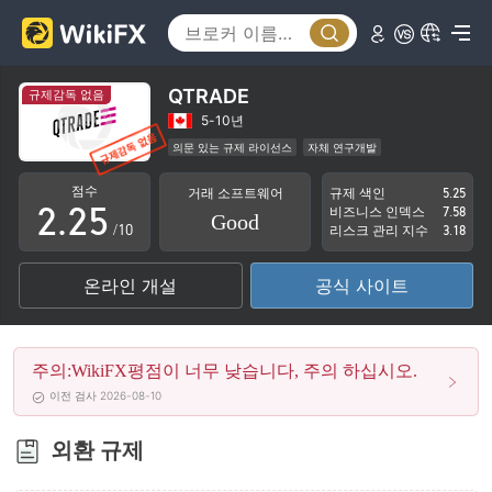
0
1
2
QTRADE
규제감독 없음
0
0
3
5-10년
의문 있는 규제 라이선스
자체 연구개발
1
1
4
잠재적 위험성이 높음
점수
거래 소프트웨어
규제 색인
5.25
2
.
2
5
비즈니스 인덱스
7.58
Good
/10
리스크 관리 지수
3.18
3
3
6
온라인 개설
공식 사이트
4
4
7
5
5
8
주의:WikiFX평점이 너무 낮습니다, 주의 하십시오.
6
6
9
이전 검사 2026-08-10
7
7
외환 규제
8
8