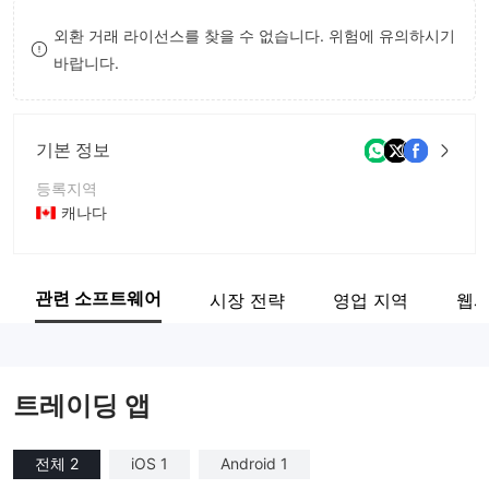
9
9
외환 거래 라이선스를 찾을 수 없습니다. 위험에 유의하시기
바랍니다.
기본 정보
등록지역
캐나다
운영 기간
5-10년
관련 소프트웨어
시장 전략
영업 지역
웹사
회사 전체 이름
Aviso Wealth Inc
트레이딩 앱
전체 2
iOS 1
Android 1