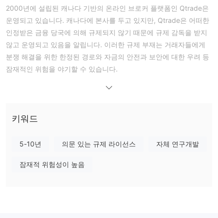
2000년에 설립된 캐나다 기반의 온라인 브로커 플랫폼인 Qtrade은
운영되고 있습니다. 캐나다에 본사를 두고 있지만, Qtrade은 어떠한
인정받은 금융 당국에 의해 규제되지 않기 때문에 규제 감독을 받지
않고 운영되고 있음을 알립니다. 이러한 규제 부재는 거래자들에게
분쟁 해결을 위한 한정된 경로와 자금의 안전과 보안에 대한 우려 등
잠재적인 위험을 야기할 수 있습니다.
플랫폼은 주식, ETF, 펀드, 채권, 옵션 및 보장 투자증서(GIC)를 포함
한 다양한 거래 가능한 자산을 제공합니다. 투자자는 현금, 비과세
저축 계좌(TFSA), 등록된 연금 저축 계획(RRSP) 및 마진 계좌와 같
은 다양한 계좌 유형 중에서 선택할 수 있으며, 이는 다양한 투자 선
키워드
호도에 맞추기 위한 유연성을 제공합니다. Qtrade은 사용자 친화적
인 중개 플랫폼으로, 효율적인 시장 접근과 정확한 주문 실행을 돕기
5-10년
의문 있는 규제 라이선스
자체 연구개발
위해 설계된 도구 및 분석 기능을 갖추고 있습니다. 이 플랫폼은 또
잠재적 위험성이 높음
한 실시간 시세, 포트폴리오 분석, 주식 스크리닝 도구, 분석 보고서
및 시장 뉴스와 같은 교육 자료를 제공하여 투자 결정에 필요한 정보
를 제공합니다. 그러나, 이 플랫폼의 비규제 상태와 관련된 위험을
신중히 고려하고 플랫폼에서의 거래 활동에 참여하기 전에 관련된
위험을 신중히 평가하는 것이 중요합니다.