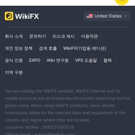
United States
회사 소개
|
문의하기
|
리스크 제시
|
이용약관
|
개인 정보 정책
|
검색 호출
|
WikiFX(기업용 에디션)
|
공식 인증
|
EXPO
|
Wiki 연구원
|
VPS 도움말
|
협력
|
지역 구분
You are visiting the WikiFX website. WikiFX Internet and its
mobile products are an enterprise information searching tool for
global users. When using WikiFX products, users should
consciously abide by the relevant laws and regulations of the
country and region where they are located.
consumer hotline：006531290538
Official Email：support@wikifx.com；