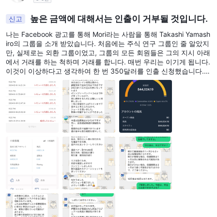
높은 금액에 대해서는 인출이 거부될 것입니다.
신고
나는 Facebook 광고를 통해 Mori라는 사람을 통해 Takashi Yamash
iro의 그룹을 소개 받았습니다. 처음에는 주식 연구 그룹인 줄 알았지
만, 실제로는 외환 그룹이었고, 그룹의 모든 회원들은 그의 지시 아래
에서 거래를 하는 척하며 거래를 합니다. 매번 우리는 이기게 됩니다.
이것이 이상하다고 생각하여 한 번 350달러를 인출 신청했습니다.
그것은 인출할 수 있었지만, 다음에 16800달러를 인출 신청했을 때,
신청 과정 중에 거래를 했다는 이유로 거부되었습니다. 다시 시도해
봤지만 행운은 없었습니다. 이번에는 거래를 하지 않고 18,000달러
를 신청했으며, 새로운 리스크 계정으로부터 3개월의 제한이 있다고
말씀을 받았습니다. 이 사이트를 우연히 발견하고 다른 사람들의 사
례를 보았는데, 그들은 정확히 이 거래소의 형식과 같아 보였습니다.
나는 이것이 같은 그룹인 줄 알았습니다. 나중에 위대한 교수가 나오
는 것도 같았습니다. 투자 금액은 2,490만 엔입니다. 지금은 44,000
달러입니다. 어떻게 된 걸까요? 돈을 돌려받고 싶습니다. 거래소 담
당자는 Sasaki라고 합니다. 이번에는 18일에 돈을 인출할 수 있다고
합니다. 아마도 사기일 것 같아 변호사를 찾아볼 생각입니다. 미리 감
사합니다.