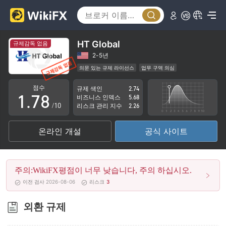
2
3
3
4
4
5
HT Global
규제감독 없음
5
6
2-5년
의문 있는 규제 라이선스
업무 구역 의심
0
6
7
잠재적 위험성이 높음
점수
규제 색인
2.74
1
.
7
8
비즈니스 인덱스
5.68
/10
리스크 관리 지수
2.26
2
8
9
온라인 개설
공식 사이트
3
9
4
주의:WikiFX평점이 너무 낮습니다, 주의 하십시오.
5
이전 검사 2026-08-06
리스크
3
6
외환 규제
7