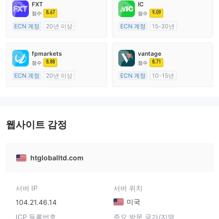
FXT
IC
8.67
9.09
점수
점수
ECN 계정
20년 이상
ECN 계정
15-20년
호주 규제
호주 규제
외환 거래 라이선스 (MM)
외환 거래 라이선스 (MM)
fpmarkets
vantage
마스터 레이블 MT4
마스터 레이블 MT4
8.88
8.71
점수
점수
ECN 계정
20년 이상
ECN 계정
10-15년
호주 규제
호주 규제
외환 거래 라이선스 (MM)
외환 거래 라이선스 (MM)
마스터 레이블 MT4
마스터 레이블 MT4
웹사이트 감정
htgloballtd.com
서버 IP
서버 위치
미국
104.21.46.14
ICP 등록번호
주요 방문 국가/지역