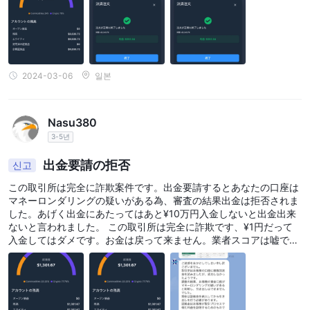
2024-03-06
일본
Nasu380
3-5년
出金要請の拒否
신고
この取引所は完全に詐欺案件です。出金要請するとあなたの口座は
マネーロンダリングの疑いがある為、審査の結果出金は拒否されま
した。あげく出金にあたってはあと¥10万円入金しないと出金出来
ないと言われました。 この取引所は完全に詐欺です、¥1円だって
入金してはダメです。お金は戻って来ません。業者スコアは嘘で
す。