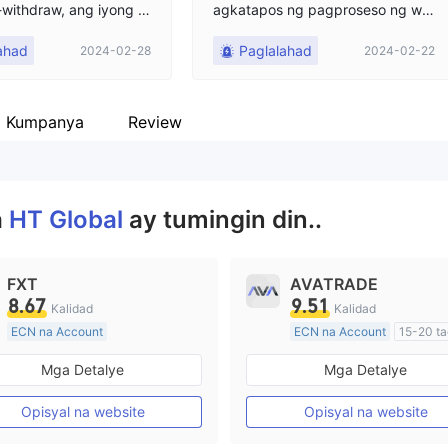
withdraw, ang iyong a
agkatapos ng pagproseso ng wit
tatanggihan dahil sa p
hdrawal, ngunit kahit matapos an
ahad
Paglalahad
2024-02-28
2024-02-22
ngan sa money launderi
g 24 oras, wala akong narinig, na
as, sinabihan ako na hi
gsimula ang awtomatikong pagbil
aring i-withdraw ang p
i ng langis, at hindi ako makapagt
ang mag-deposit ako ng
rabaho dahil sa nabigo ang pags
a Kumpanya
Review
ng 100,000 yen. Ang
usuri. Nang subukan ko ulit, sinab
 ito ay lubusang mapanl
i na hindi ako makakawithdraw n
 hindi ka dapat mag-de
g pera dahil may transaksyon na
t ¥1 yen. Hindi mo maku
nagaganap. Gusto kong kunin an
a
HT Global
ay tumingin din..
yong pera. Ang vendor
g minimum na halaga ng aking ini
sang kasinungalingan.
nvest.
FXT
AVATRADE
8.67
9.51
Kalidad
Kalidad
ECN na Account
ECN na Account
15-20 t
20 Taon Pataas
Kinokontrol sa Australia
Mga Detalye
Mga Detalye
Kinokontrol sa Australia
Paggawa ng Market (MM)
Paggawa ng Market (MM)
Pangunahing label na MT4
Opisyal na website
Opisyal na website
Pangunahing label na MT4