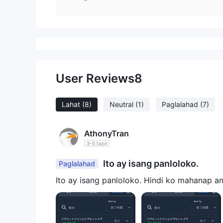
User Reviews
8
Lahat
(8)
Neutral
(1)
Paglalahad
(7)
AthonyTran
3-5 taon
Ito ay isang panloloko.
Paglalahad
Ito ay isang panloloko. Hindi ko mahanap a