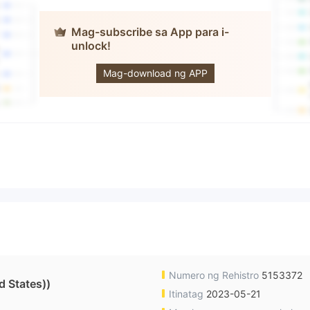
Mag-subscribe sa App para i-
unlock!
HT Global
Mag-download ng APP
Numero ng Rehistro
5153372
 States))
Itinatag
2023-05-21