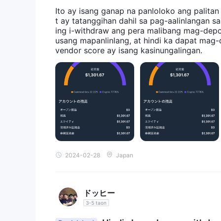
Ito ay isang ganap na panloloko ang palita
t ay tatanggihan dahil sa pag-aalinlangan s
ing i-withdraw ang pera malibang mag-depos
usang mapanlinlang, at hindi ka dapat mag-
vendor score ay isang kasinungalingan.
2024-02-28
Japan
ドッヒー
3-5 taon