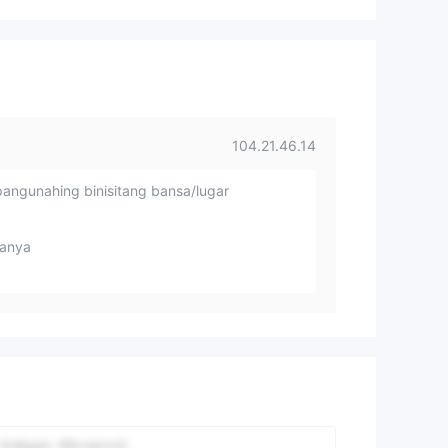
104.21.46.14
angunahing binisitang bansa/lugar
anya