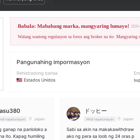
Ang Wiki
Babala: Mababang marka, mangyaring lumayo!
2026-
Walang wastong regulasyon sa forex ang broker na ito. Mangyaring
Pangunahing impormasyon
Rehistradong bansa
Em
Estados Unidos
su
Panahon ng pagpapatakbo
We
2-5 taon
htt
Kumpanya
ad
asu380
ドッヒー
HT Global
Japan
Japan
indi napatunayan
Hindi napatunayan
ng ganap na panloloko a
Sabi sa akin na makakawithdraw
 na ito. Kapag humiling
ako ng pera sa loob ng 24 oras p