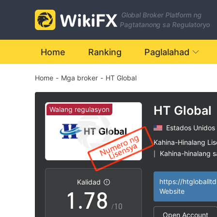
0
1
Global Broker Platform ng
1
2
Pagtatanong sa Regulatoryo
2
3
Home
Ranking
Paglalahad
Home
-
Mga broker
-
HT Global
3
4
4
5
HT Global
Walang regulasyon
Estados Unidos
5
6
Kahina-Hinalang Li
Kahina-hinalang 
|
0
6
7
Mataas na potensy
|
https://htgloballt
Kalidad
1
.
7
8
Website
/10
Open Account