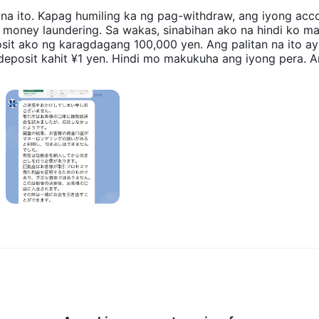
n na ito. Kapag humiling ka ng pag-withdraw, ang iyong acc
a money laundering. Sa wakas, sinabihan ako na hindi ko m
it ako ng karagdagang 100,000 yen. Ang palitan na ito ay
deposit kahit ¥1 yen. Hindi mo makukuha ang iyong pera. 