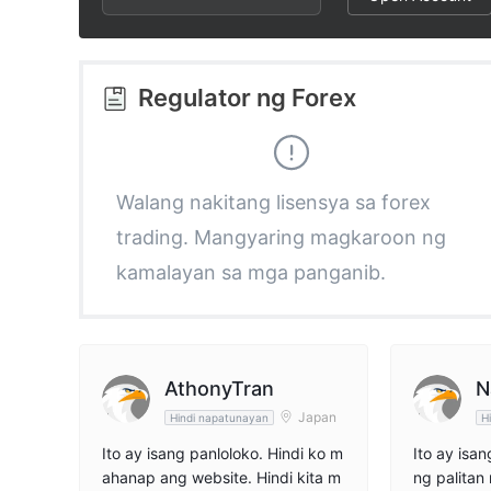
2
8
9
3
9
Regulator ng Forex
4
5
Walang nakitang lisensya sa forex
trading. Mangyaring magkaroon ng
6
kamalayan sa mga panganib.
7
8
AthonyTran
N
Japan
Hindi napatunayan
H
9
Ito ay isang panloloko. Hindi ko m
Ito ay isa
ahanap ang website. Hindi kita m
ng palitan