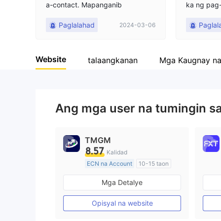
a-contact. Mapanganib
ka ng pag-
ccount ay 
Paglalahad
Paglal
2024-03-06
ag-aalinla
ng. Sa wak
ndi ko maa
Website
era malib
talaangkanan
Mga Kaugnay n
karagdaga
palitan na
inlang, at
posit kahi
Ang mga user na tumingin s
kuha ang i
score ay i
TMGM
8.57
Kalidad
ECN na Account
10-15 taon
Kinokontrol sa Australia
Mga Detalye
Paggawa ng Market (MM)
Pangunahing label na MT4
Opisyal na website