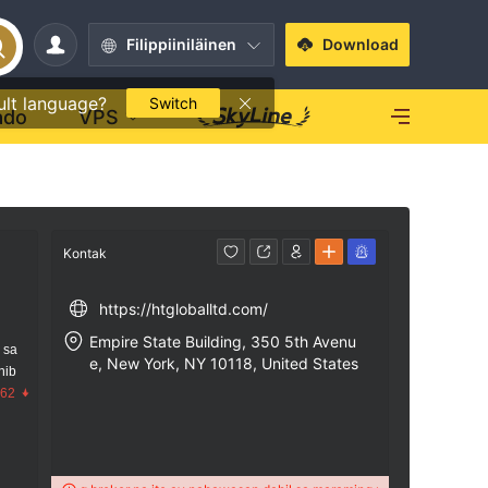
Filippiiniläinen
Download
ult language?
Switch
ado
VPS
Kontak
https://htgloballtd.com/
Empire State Building, 350 5th Avenu
 sa
e, New York, NY 10118, United States
nib
.62