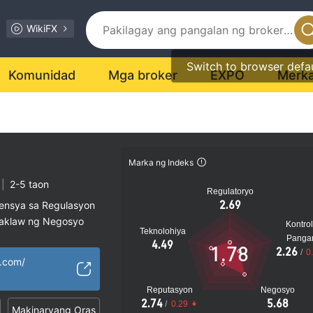
WikiFX
Switch to browser defa
Komunidad
Mga broker
EXPO
Merk
Marka ng Indeks
|
2-5 taon
Regulatoryo
2.69
sensya sa Regulasyon
saklaw ng Negosyo
Kontrol
Teknolohiya
al na peligro
Panga
4.49
1.78
2.26
/
0
d.com/
Reputasyon
Negosyo
2.74
5.68
/
0.29
Makinaryang Oras