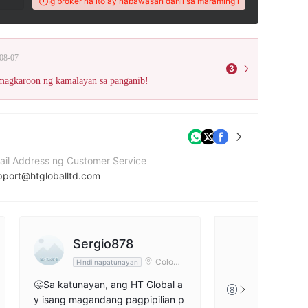
FX Score ng broker na ito ay nabawasan dahil sa maraming mga reklamo!
Ang Wi
08-07
3
 magkaroon ng kamalayan sa panganib!
ail Address ng Customer Service
pport@htgloballtd.com
bsite ng kumpanya
ps://htgloballtd.com/
dress ng kumpanya
Sergio878
ゴッシ
Empire State Building, 350 5th Avenue, New York, NY 10118, United States
Colomb
Hindi napatunayan
Hindi napa
ia
🤔Sa katunayan, ang HT Global a
Pinadala ako sa 
8
y isang magandang pagpipilian p
ebook at nagdepo