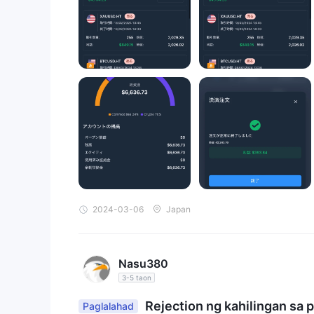
2024-03-06
Japan
Nasu380
3-5 taon
Rejection ng kahilingan sa
Paglalahad