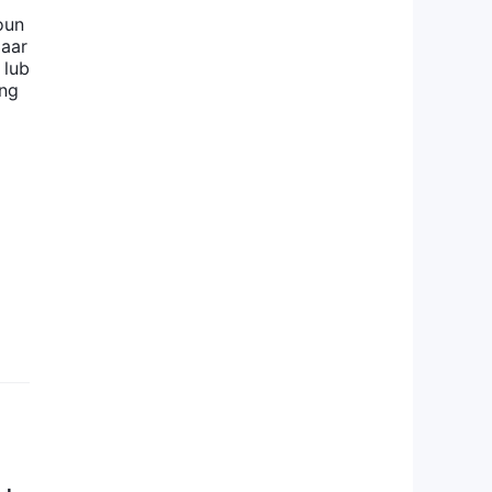
oun
aaar
 lub
Ang