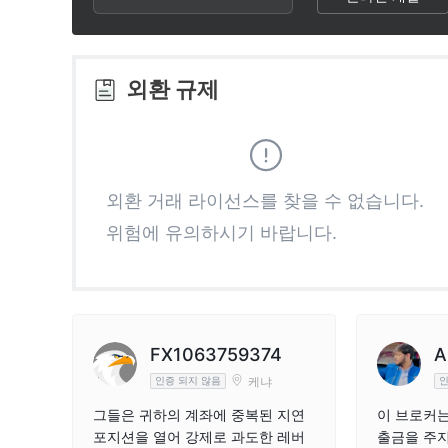
2
9
3
외환 규제
4
5
외환 거래 라이선스를 찾을 수 없습니다.
위험에 유의하시기 바랍니다.
6
7
8
FX1063759374
A
케냐
인증 되지 않음
인
9
그들은 귀하의 계좌에 중복된 지연
이 브로커는
포지션을 열어 강제로 과도한 레버
출금을 주지