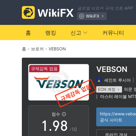
2
1
글로벌 브로커 규제 조회 APP
3
2
WikiFX
4
3
홈
랭킹
신고
커뮤니티
홈
-
브로커
-
VEBSON
5
4
6
5
VEBSON
규제감독 없음
세인트 루시아
|
7
6
의문 
ECN 계정
마스터 레이블 MT
|
0
8
7
잠재적 위험성이 
|
https://www.vebs
점수
1
.
9
8
공식 사이트
/10
온라인 개설