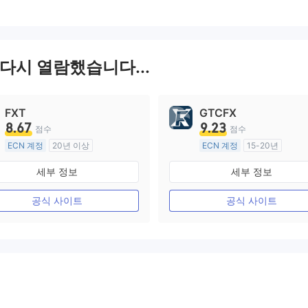
또다시 열람했습니다...
FXT
GTCFX
8.67
9.23
점수
점수
ECN 계정
20년 이상
ECN 계정
15-20년
호주 규제
영국 규제
세부 정보
세부 정보
외환 거래 라이선스 (MM)
외환 거래 라이선스 (MM)
마스터 레이블 MT4
마스터 레이블 MT4
공식 사이트
공식 사이트