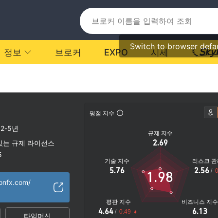
Switch to browser defa
정보
브로커
EXPO
시세
평점 지수
2-5년
규제 지수
2.69
있는 규제 라이선스
5
기술 지수
리스크 관
높음
5.76
2.56
/
0
1.98
onfx.com/
평판 지수
비즈니스 지
4.64
6.13
/
0.49
타임머신