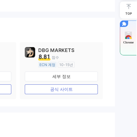
TOP
Chrome
DBG MARKETS
8.81
점수
ECN 계정
10-15년
호주 규제
세부 정보
외환 거래 라이선스 (MM)
마스터 레이블 MT4
공식 사이트