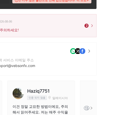
ikiFX 점수는 너무 많은 불만으로 인해 감소했습니다!
이 브로커의 WikiFX 점수는 
026-08-06
2
 주의하세요!
객 서비스 이메일 주소
pport@vebsonfx.com
락번호
54208788028
사 웹사이트
Haziq7751
外汇豆
tps://www.vebsonfx.com/
말레이시아
인증 되지 않음
인증 되지 
이건 정말 교묘한 방법이에요, 주의
계정은 수익이 있
15
해서 읽어주세요. 저는 매주 수익을
되지 않으며 백엔