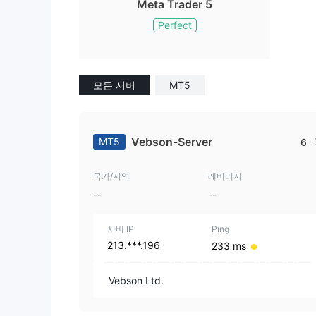
Meta Trader 5
Perfect
모든 서버
MT5
Vebson-Server
MT5
6
국가/지역
레버리지
--
--
서버 IP
Ping
213.***.196
233 ms
Vebson Ltd.