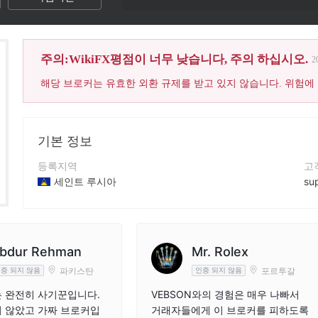
이 브로커의 W
주의:WikiFX평점이 너무 낮습니다, 주의 하십시오.
2
해당 브로커는 유효한 외환 규제를 받고 있지 않습니다. 위험에
기본 정보
등록지역
고
세인트 루시아
su
운영 기간
연
2-5년
+2
회사 전체 이름
회
bdur Rehman
Mr. Rolex
Vebson LTD
ht
파키스탄
포르투갈
증 되지 않음
인증 되지 않음
 완전히 사기꾼입니다.
VEBSON와의 경험은 매우 나빠서
 않았고 가짜 브로커입
거래자들에게 이 브로커를 피하도록