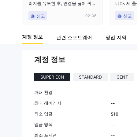
리지를 유도한 후, 연결을 끊어 귀하
니다. 제 
가 포지션을 청산하거나 관리하거나
습니다.
신고
신고
02-06
손절매를 설정하지 못하도록 합니
다. 그리고 귀하가 손절매를 설정하
더라도 그들은 손절매에서 청산하지
계정 정보
관련 소프트웨어
영업 지역
않고, 손절매 실행을 2-5분 지연시
켜 의도하지 않은 손절매에서 강제
로 위반되도록 합니다. 그들은 즉시
이메일을 보내 challenge.On을(를)
계정 정보
구매하도록 권장합니다. 2.6일에 저
는 그 결과로 $78.97을 잃었습니다.
SUPER ECN
STANDARD
CENT
그들이 진정으로 원하는 것은 귀하
의 챌린지 자금이며, 실행을 조작하
여 귀하의 실패를 보장하는 것입니
거래 환경
--
다. 또한, 귀하가 인출을 요청할 때
최대 레버리지
--
그들은 지급하지 않습니다. 서버 조
작. 중복 포지션. 실행 실패. 강제 위
최소 입금
$10
반.
입금 방식
--
최소 포지션
--