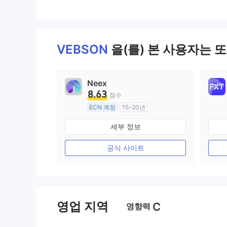
VEBSON
을(를) 본 사용자는 
Neex
8.63
점수
ECN 계정
15-20년
호주 규제
세부 정보
외환 거래 라이선스 (MM)
마스터 레이블 MT4
공식 사이트
영업 지역
C
영향력