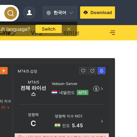
한국어
Download
ult language?
Switch
VPS
라이브
MT4/5 감정
MT4/5 감정
MT4/5
Vebson-Server
전체 라이선
5
네덜란드
MT5
스
리 지수
서버 이름
.40
영향력
Vebson-
영향력 지수 NO.1
C
서버 위치
5.45
인도
수