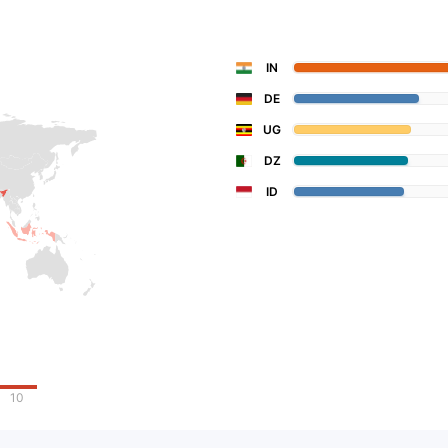
IN
DE
UG
DZ
ID
10