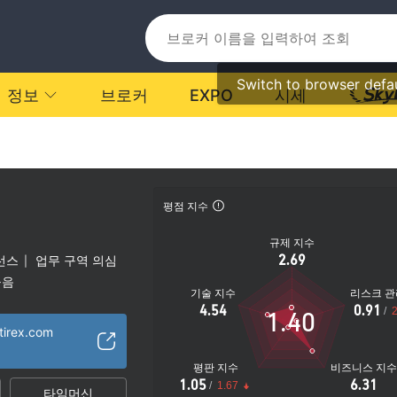
Switch to browser defa
정보
브로커
EXPO
시세
평점 지수
규제 지수
2.69
선스
업무 구역 의심
|
높음
기술 지수
리스크 관
4.54
0.91
/
2
1.40
tirex.com
평판 지수
비즈니스 지
1.05
6.31
/
1.67
타임머신