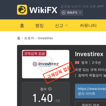
글로벌 브로커 규제 조회 APP
WikiFX
홈
랭킹
신고
커뮤니티
홈
-
브로커
-
Investirex
0
1
Investirex
규제감독 없음
영국
|
2-5년
2
의문 있는 규제 라이
잠재적 위험성이 
|
0
3
https://www.inves
점수
1
.
4
0
공식 사이트
/10
온라인 개설