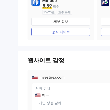
Mitrade
8.59
점수
15-20년
호주 규제
외환 거래 라이선스 (MM)
세부 정보
자체 연구개발
공식 사이트
웹사이트 감정
investirex.com
서버 위치
미국
도메인 생성 날짜
--