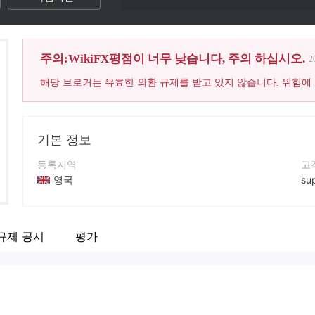
주의:WikiFX평점이 너무 낮습니다, 주의 하십시오.
2
해당 브로커는 유효한 외환 규제를 받고 있지 않습니다. 위험에
기본 정보
등록지역
고
영국
su
운영 기간
회
2-5년
ht
규제 공시
평가
회사 전체 이름
Investirex