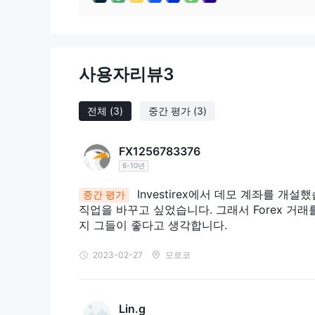
거래 프로세스에 대한 몇 가지 기본 답변을 보려면 "FAQ"
인 채팅 지원도 가능하며 연락처 정보는 다음과 같습니
전화: +44-204-579-1261
이메일: 지원@ Investirex .정보
사용자리뷰
3
거래시간
월요일 00:00부터 시작하여 금요일 24:00(서버 시간
전체
(3)
중간 평가
(3)
은 일광 절약 시간제/서머 타임 동안 적용됨).
FX1256783376
6-10년
Investirex에서 데모 계좌를 개
중간 평가
직업을 바꾸고 싶었습니다. 그래서 Forex 거래를
지 그들이 좋다고 생각합니다.
2023-02-27
모로코
Lin.g