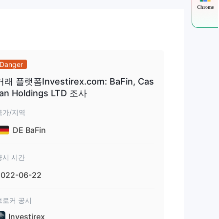
Chrome
니다.
Danger
거래 플랫폼Investirex.com: BaFin, Cas
미엄
tan Holdings LTD 조사
국가/지역
부과
DE BaFin
에서
공시 시간
도구
2022-06-22
브로커 공시
Investirex