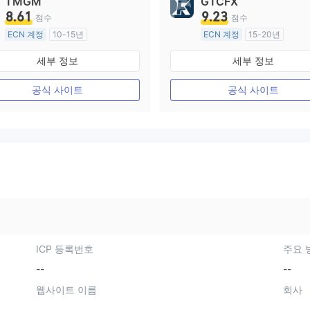
TMGM
GTCFX
8.61
9.23
점수
점수
ECN 계정
10-15년
ECN 계정
15-20년
호주 규제
영국 규제
세부 정보
세부 정보
외환 거래 라이선스 (MM)
외환 거래 라이선스 (MM)
마스터 레이블 MT4
마스터 레이블 MT4
공식 사이트
공식 사이트
ICP 등록번호
주요 
--
--
웹사이트 이름
회사
--
--