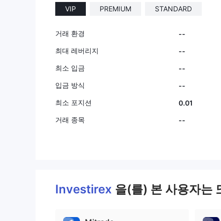
VIP
PREMIUM
STANDARD
9
거래 환경
--
최대 레버리지
--
최소 입금
--
입금 방식
--
최소 포지션
0.01
거래 종목
--
Investirex
을(를) 본 사용자는 