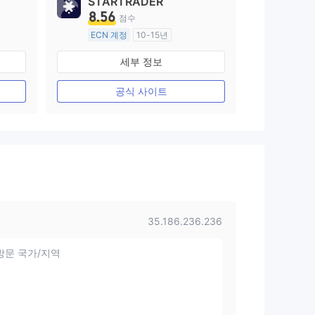
STARTRADER
8.56
점수
ECN 계정
10-15년
호주 규제
세부 정보
외환 거래 라이선스 (MM)
마스터 레이블 MT4
공식 사이트
35.186.236.236
방문 국가/지역