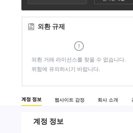
2
5
1
3
6
2
외환 규제
4
7
3
5
8
4
외환 거래 라이선스를 찾을 수 없습니다.
위험에 유의하시기 바랍니다.
6
9
5
7
6
계정 정보
웹사이트 감정
회사 소개
8
7
계정 정보
9
8