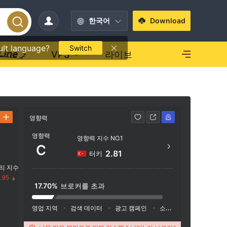
한국어
Download
ult language?
Switch
VPS
라이브
영향력
연락처
영향력
영향력 지수 NO.1
+371
C
2.81
터키
https
리 지수
Office 
.95
vidence
17.70%
브로커를 초과
Mahe, 
영업 지역
검색 데이터
광고 캠페인
소셜 미디어 지수
수