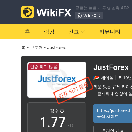
0
0
글로벌 브로커 규제 조회 APP
1
1
WikiFX
2
2
홈
랭킹
신고
커뮤니티
홈
-
브로커
-
JustForex
3
3
4
4
JustForex
인증 되지 않음
세이셸
|
5-10년
5
5
의문 있는 규제 라이
잠재적 위험성이 
|
0
6
6
https://justforex.b
점수
1
.
7
7
공식 사이트
/10
온라인 개설