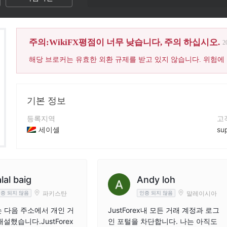
이 브로커의 Wik
주의:WikiFX평점이 너무 낮습니다, 주의 하십시오.
2
해당 브로커는 유효한 외환 규제를 받고 있지 않습니다. 위험에
기본 정보
등록지역
고
세이셸
su
운영 기간
연
5-10년
+3
회사 전체 이름
회
alal baig
Andy loh
Just Global Markets Ltd.
htt
파키스탄
말레이시아
증 되지 않음
인증 되지 않음
저는 다음 주소에서 개인 거
JustForex내 모든 거래 계정과 로그
설했습니다.JustForex
인 포털을 차단합니다. 나는 아직도