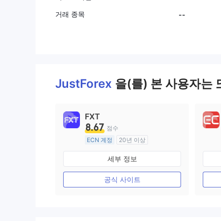
거래 종목
--
JustForex
을(를) 본 사용자는 
FXT
8.67
점수
ECN 계정
20년 이상
호주 규제
세부 정보
외환 거래 라이선스 (MM)
마스터 레이블 MT4
공식 사이트