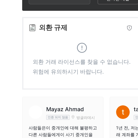
2
8
8
3
9
9
외환 규제
4
5
외환 거래 라이선스를 찾을 수 없습니다.
위험에 유의하시기 바랍니다.
6
7
8
Mayaz Ahmad
t
방글라데시
인증 되지 않음
인
9
사람들은이 중개인에 대해 불평하고
1년 전, 
다른 사람들에게이 사기 중개인을
래 계좌를 개