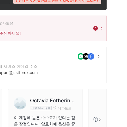
iFX 점수는 너무 많은 불만으로 인해 감소했습니다!
이 브로커의 WikiFX 점수는 너
026-08-07
4
 주의하세요!
객 서비스 이메일 주소
pport@justforex.com
락번호
7167881045
사 웹사이트
Octavia Fotheringa
ps://justforex.biz/ko
에콰도르
인증 되지 않음
y
이 계정에 높은 수수료가 없다는 점
7
은 장점입니다. 암호화폐 옵션은 좋