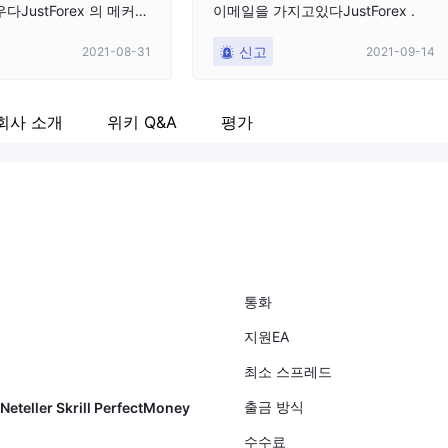
다JustForex 의 메커니
이메일을 가지고있다JustForex .
. 그들에 대해 꽤 안심이
신고
2021-08-31
2021-09-14
물론 FPA와 같은 정통
 광고를 통해 알고 있
적으로 나는 그들과 협력하
회사 소개
위키 Q&A
평가
IB 파트너가되기로 결정
en account.png 불편
만JustForex 내 모든
 로그인 포털을 차단합
 아직도 이메일을 가지고
ex .
통화
지원EA
최소 스프레드
출금 방식
eteller Skrill PerfectMoney
수수료