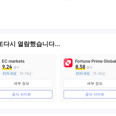
또다시 열람했습니다...
EC markets
Fortune Prime Globa
9.24
8.58
점수
점수
ECN 계정
10-15년
ECN 계정
15-20년
호주 규제
호주 규제
세부 정보
세부 정보
외환 거래 라이선스 (MM)
외환 거래 라이선스 (MM)
마스터 레이블 MT4
마스터 레이블 MT4
공식 사이트
공식 사이트