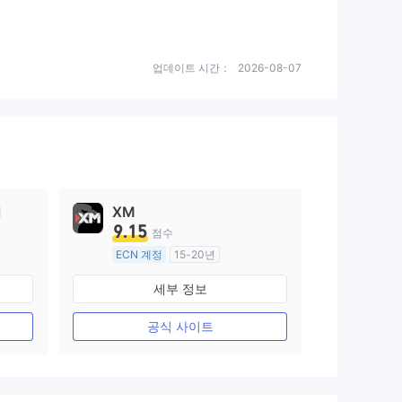
업데이트 시간：
2026-08-07
l
XM
9.15
점수
ECN 계정
15-20년
호주 규제
세부 정보
외환 거래 라이선스 (MM)
마스터 레이블 MT4
공식 사이트