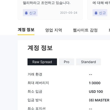
멀리하라고 조언하고 있습니다.
에 대해 배우
즘 및 기능
신고
신고
2021-05-24
되었습니다(
조직이 아닌
음). 결과
계정 정보
영업 지역
웹사이트 감정
고 그들의 
했습니다. op
한건 이해하지
거래 계정과
계정 정보
니다. 나는
있다JustFor
Raw Spread
Pro
Standard
거래 환경
--
최대 레버리지
1:3000
최소 입금
USD 100
입금 방식
(6) MASTER N
최소 포지션
--