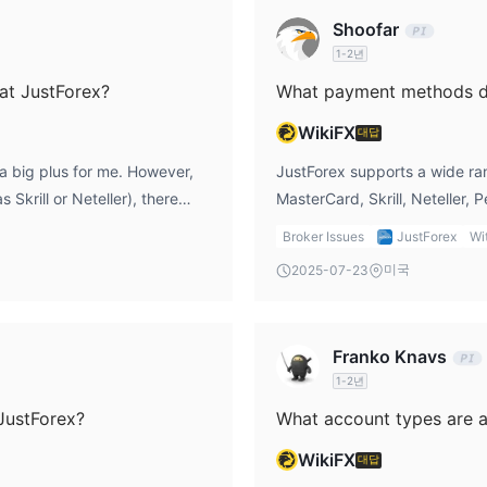
Forex는 표준 계정(최소 $1 예치금) 및 Pro & Raw 스프레드 계정(최
Shoofar
1-2년
 at JustForex?
What payment methods do
지는 1:3000까지 매우 높습니다. 레버리지는 이익과 손실을 모두 증폭시킬 
요 위험 결정입니다. 경험이 없는 트레이더는 높은 레버리지 수준을 사용
WikiFX
대답
 a big plus for me. However,
JustForex supports a wide ra
krill or Neteller), there
MasterCard, Skrill, Neteller, 
URUSD의 경우 1핍, USDJPY의 경우 1.5핍, GBPUSD의 경우 1핍, 금의 
wals, JustForex doesn’t
flexibility great because I c
Broker Issues
JustForex
Wi
uld be careful of potential
convenient for me, depending 
우 0.6핍, USDJPY의 경우 1핍, GBPUSD의 경우 0.7핍, XAUUSD의 경
미국
2025-07-23
 the terms of the withdrawal
the fastest and most reliable
PY 및 GBPUSD의 경우 0핍, XAUUSD의 경우 1.6핍, XAGUSD의 경우 
Franko Knavs
지 않지만 Raw Spread 계정의 수수료는 면당 로트당 기본 통화 3단위입니
1-2년
JustForex?
What account types are a
 PC, MT4 Android, MT4 iPhone, MT4 Web, MT5, MT5 PC, MT
니다. MT4는 9가지 시간대와 차트 및 자동 거래를 통한 거래 기능을 제공합니다.
WikiFX
대답
트레이딩, 모바일 트레이딩 및 기타 혁신적인 기능을 대폭 개선하여 보다 