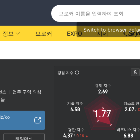
Switch to browser defa
정보
브로커
EXPO
시세
평점 지수
규제 지수
2.69
선스
업무 구역 의심
|
높음
기술 지수
리스크 관
4.58
2.07
/
0
1.77
iz/ko
평판 지수
비즈니스 지
4.37
6.88
/
0.16
타임머신