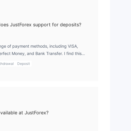
소
es JustForex support for deposits?
수
하지
nge of payment methods, including VISA,
Perfect Money, and Bank Transfer. I find this
경우
an choose the payment method that’s most
thdrawal
Deposit
on where I am. For me, using Skrill tends to be
우
 method for deposits.
1핍에
다.
vailable at JustForex?
5
효율