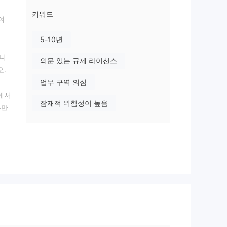
키워드
여
5-10년
습니
의문 있는 규제 라이선스
오.
업무 구역 의심
폼에서
잠재적 위험성이 높음
뿐만
스러
 낮
합니