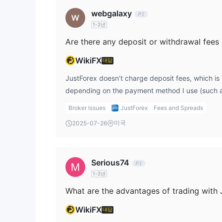
다양한 투자자의 요구와 거래 경험을 충족하기 위해 Just 
webgalaxy
$100 예치금)의 3가지 유형의 계정을 제공합니다.
1-2년
영향력
Are there any deposit or withdrawal fees
놀랍게도 Just Forex가 제공하는 최대 거래 레버리
있으므로 적절한 금액을 선택하는 것이 트레이더의 주
WikiFX
대답
않는 것이 좋습니다.
JustForex doesn’t charge deposit fees, which is
스프레드
& 커미션
depending on the payment method I use (such as S
Just Forex Standard 계정의 경우 최소 스프레드는 E
may be third-party fees involved. As for withdra
2.5핍, 은의 경우 3.2핍입니다.
Broker Issues
JustForex
Fees and Spreads
charge withdrawal fees, which I appreciate. I wo
Just Forex Pro 계정의 최소 스프레드는 EURUSD의 경
미국
2025-07-26
fees from payment processors and always check
2.2핍, XAGUSD의 경우 2핍입니다.
method before proceeding.
Raw Spread 계정의 최소 스프레드는 EURUSD, USDJ
서 시작합니다.
Serious74
Standard 및 Pro 계정의 거래에는 수수료가 부과되
1-2년
사용 가능한 거래 플랫폼
What are the advantages of trading with 
Just Forex는 다양한 사용자 요구를 충족하기 위해 MT4, MT4
Android, MT5 iPhone 및 MT5 Web을 제공합
WikiFX
대답
MT5는 MT4의 최신 버전으로 보다 직관적이며 카피 