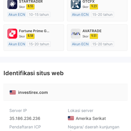
STARTRADER
GTCFX
8.55
9.23
Skor
Skor
Akun ECN
10-15 tahun
Akun ECN
15-20 tahun
Diatur di Australia
Diatur di Kerajaan Inggris
Market Maker (MM)
Market Maker (MM)
Fortune Prime Global
AVATRADE
Lisensi Penuh MT4
Lisensi Penuh MT4
8.58
9.51
Skor
Skor
Akun ECN
15-20 tahun
Akun ECN
15-20 tahun
Diatur di Australia
Diatur di Australia
Market Maker (MM)
Market Maker (MM)
Lisensi Penuh MT4
Lisensi Penuh MT4
Identifikasi situs web
investirex.com
Server IP
Lokasi server
35.186.236.236
Amerika Serikat
Pendaftaran ICP
Negara/ daerah kunjungan