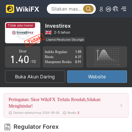
0
1
Investirex
Tidak ada lisensi
2
2-5 tahun
Lisensi Peraturan Dicurigai
0
3
Lingkup Bisnis Mencurigakan
Potensi risiko tinggi
Skor
Indeks Regulasi
1.05
1
.
4
0
Bisnis
6.31
/10
Manajemen Resiko
0.91
2
5
1
Buka Akun Daring
Website
3
6
2
4
7
3
Peringatan: Skor WikiFX Terlalu Rendah,Silakan
5
8
4
Menghindar!
Deteksi sebelumnya 2026-08-06
Resiko
2
6
9
5
Regulator Forex
7
6