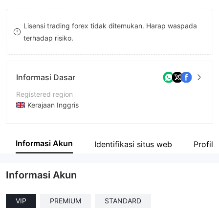
8
7
Lisensi trading forex tidak ditemukan. Harap waspada
9
8
terhadap risiko.
9
Informasi Dasar
Registered region
Kerajaan Inggris
Periode operasi
2-5 tahun
Informasi Akun
Identifikasi situs web
Profil
Nama perusahaan
Investirex
Informasi Akun
VIP
PREMIUM
STANDARD