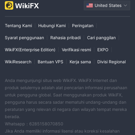
United States
Tentang Kami
|
Hubungi Kami
|
Peringatan
|
Syarat penggunaan
|
Rahasia pribadi
|
Cari panggilan
|
WikiFX(Enterprise Edition)
|
Verifikasi resmi
|
EXPO
|
WikiResearch
|
Bantuan VPS
|
Kerja sama
|
Divisi Regional
Anda mengunjungi situs web WikiFX. WikiFX Internet dan
produk selulernya adalah alat pencarian informasi perusahaan
untuk pengguna global. Saat menggunakan produk WikiFX,
pengguna harus secara sadar mematuhi undang-undang dan
peraturan yang relevan di negara dan wilayah tempat mereka
berada.
Whatsapp：6285158070850
Jika Anda memiliki informasi lisensi atau koreksi kesalahan