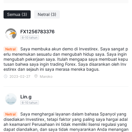
email: dukungan@ Investirex .info
Jam Perdagangan
Semua
(3)
Netral
(3)
Anda dapat berdagang 24 jam sehari, mulai pukul 00:00 Senin
dan tutup pukul 24:00 Jumat (waktu server). Harap perhatikan
FX1256783376
bahwa waktu Server adalah GMT +2 (GMT+3 berlaku selama
6-10 tahun
waktu musim panas/musim panas).
Saya membuka akun demo di Investirex. Saya sangat p
Netral
erlu menemukan sesuatu dan mengubah hidup saya. Saya ingin
mengubah pekerjaan saya. Itulah mengapa saya membuat kepu
tusan bahwa saya ingin trading Forex. Saya disarankan oleh Inv
estirex dan sejauh ini saya merasa mereka bagus.
2023-02-27
Maroko
Lin.g
6-10 tahun
Saya menghargai layanan dalam bahasa Spanyol yang
Netral
disediakan Investirex, tetapi faktor yang paling saya hargai adal
ah keamanan! Perusahaan ini tidak memiliki lisensi regulasi yang
dapat diandalkan, dan saya tidak menyarankan Anda menangan