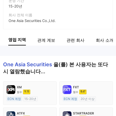
운영 기간
15-20년
회사 전체 이름
One Asia Securities Co.,Ltd.
회사 약칭
One Asia Securities
영업 지역
관계 계보
관련 회사
회사 소개
기업 직원
--
One Asia Securities
을(를) 본 사용자는 또다
시 열람했습니다...
XM
FXT
9.15
8.67
점수
점수
ECN 계정
15-20년
ECN 계정
20년 이상
호주 규제
호주 규제
외환 거래 라이선스 (MM)
외환 거래 라이선스 (MM)
ATFX
STARTRADER