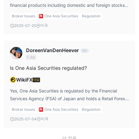
financial products including domestic and foreign stocks,
index futures, and options. The platform also provides free
Broker Issues
One Asia Securities
Regulation
educational activities.
미국
2025-07-25
DoreenVanDenHeever
1-2년
Is One Asia Securities regulated?
WikiFX
대답
Yes, One Asia Securities is regulated by the Financial
Services Agency (FSA) of Japan and holds a Retail Forex
License with operation number No. 201 issued by the
Broker Issues
One Asia Securities
Regulation
Kanto Local Finance Bureau.
미국
2025-07-04
더 없음