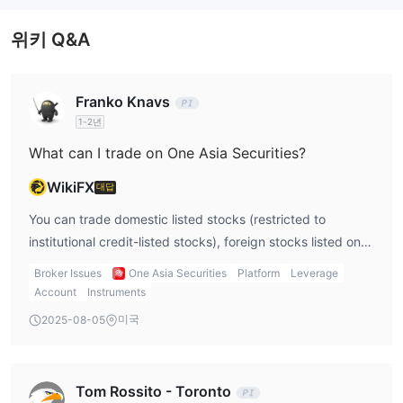
위키 Q&A
Franko Knavs
1-2년
What can I trade on One Asia Securities?
WikiFX
대답
You can trade domestic listed stocks (restricted to
institutional credit-listed stocks), foreign stocks listed on
the Hong Kong market, index futures, and options.
Broker Issues
One Asia Securities
Platform
Leverage
Account
Instruments
미국
2025-08-05
Tom Rossito - Toronto