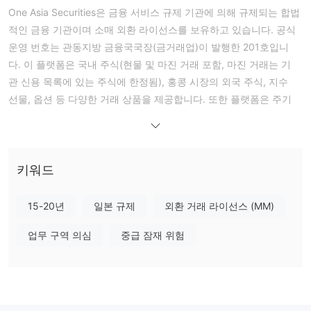
One Asia Securities은 금융 서비스 규제 기관에 의해 규제되는 합법
적인 금융 기관이며 소매 외환 라이선스를 보유하고 있습니다. 공식
운영 번호는 관동지방 금융국국장(금거래업)이 발행한 201호입니
다. 이 플랫폼은 국내 주식(현물 및 마진 거래 포함, 마진 거래는 기
관 신용 목록에 있는 주식에 한정됨), 홍콩 시장의 외국 주식, 지수
선물, 옵션 등 다양한 거래 상품을 제공합니다. 또한 플랫폼은 주기
적으로 무료 학습 세션 및 세미나를 개최하여 투자자들이 시장 통찰
력을 향상시킬 수 있도록 지원합니다.
장단점
One Asia Securities이 신뢰할 만한가요?
키워드
규제를 받고
네, One Asia Securities은
소매 외환 라이선스를 획득
했습니다. 금융 서비스 규제 기관에 의해 규제되며 공식 운영 번호는
15-20년
일본 규제
외환 거래 라이선스 (MM)
"関東財務局長（金商）第201号"입니다.
업무 구역 의심
중급 잠재 위험
One Asia Securities에서 무엇을 거래할 수 있나요?
One Asia Securities은 기관 신용 범주에 제한된 국내 상장 주식을
제공합니다. 외국 주식의 경우 홍콩 시장에 상장된 주식에 한정됩니
다. 투자자는 또한 지수 선물 및 옵션을 선택할 수 있습니다.