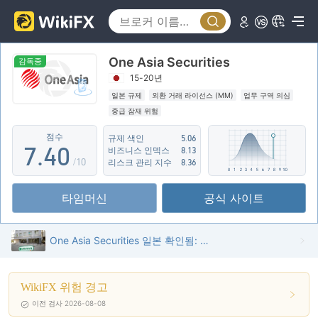
2
3
0
One Asia Securities
4
1
감독중
15-20년
5
2
일본 규제
외환 거래 라이선스 (MM)
업무 구역 의심
중급 잠재 위험
6
3
점수
규제 색인
5.06
7
.
4
0
비즈니스 인덱스
8.13
/10
리스크 관리 지수
8.36
8
5
1
타임머신
공식 사이트
9
6
2
7
3
One Asia Securities 일본 확인됨: 운영 사무소 확인됨
8
4
WikiFX 위험 경고
9
5
이전 검사 2026-08-08