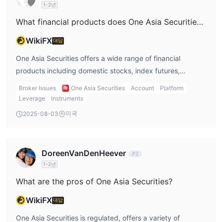
1-2년
What financial products does One Asia Securities offer?
WikiFX
대답
One Asia Securities offers a wide range of financial
products including domestic stocks, index futures,
options, and foreign stocks listed on the Hong Kong
Broker Issues
One Asia Securities
Account
Platform
market.
Leverage
Instruments
미국
2025-08-03
DoreenVanDenHeever
1-2년
What are the pros of One Asia Securities?
WikiFX
대답
One Asia Securities is regulated, offers a variety of