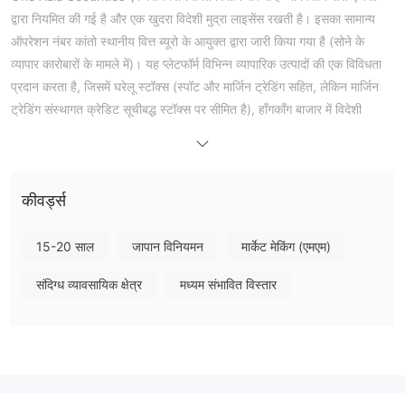
द्वारा नियमित की गई है और एक खुदरा विदेशी मुद्रा लाइसेंस रखती है। इसका सामान्य
ऑपरेशन नंबर कांतो स्थानीय वित्त ब्यूरो के आयुक्त द्वारा जारी किया गया है (सोने के
व्यापार कारोबारों के मामले में)। यह प्लेटफॉर्म विभिन्न व्यापारिक उत्पादों की एक विविधता
प्रदान करता है, जिसमें घरेलू स्टॉक्स (स्पॉट और मार्जिन ट्रेडिंग सहित, लेकिन मार्जिन
ट्रेडिंग संस्थागत क्रेडिट सूचीबद्ध स्टॉक्स पर सीमित है), हॉंगकॉंग बाजार में विदेशी
स्टॉक्स, इंडेक्स फ्यूचर्स, विकल्प आदि शामिल हैं। साथ ही, प्लेटफॉर्म नियमित रूप से
मुफ्त अध्ययन सत्र और सेमिनार आयोजित करता है जो निवेशकों को उनकी बाजार की
समझ को बढ़ाने में मदद करते हैं।
कीवर्ड्स
लाभ और हानि
क्या One Asia Securities वैध है?
नियमित
हां, One Asia Securities
है और एक खुदरा विदेशी मुद्रा लाइसेंस प्राप्त
15-20 साल
जापान विनियमन
मार्केट मेकिंग (एमएम)
किया है। यह वित्तीय सेवा एजेंसी द्वारा नियमित किया गया है, और इसका सामान्य ऑपरेशन
संदिग्ध व्यावसायिक क्षेत्र
मध्यम संभावित विस्तार
नंबर "कांतो लोकल फाइनेंस ब्यूरो (सोने कारोबारों के मामले में) नंबर 201" है।
मैं One Asia Securities पर क्या व्यापार कर सकता हूँ?
One Asia Securities घरेलू सूचीकृत शेयरों को संस्थागत क्रेडिट श्रेणियों पर
प्रतिबंधित करता है। विदेशी शेयरों के लिए, यह हॉंगकॉंग बाजार पर सूचीबद्ध शेयरों पर ही
सीमित है। निवेशक इंडेक्स फ्यूचर्स और विकल्प भी चुन सकते हैं।