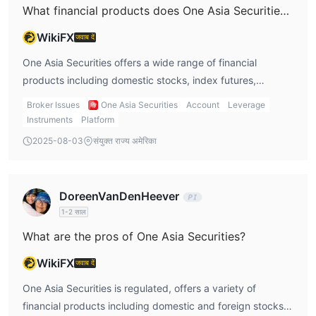
What financial products does One Asia Securities offer?
WikiFX
जवाब दें
One Asia Securities offers a wide range of financial
products including domestic stocks, index futures,
options, and foreign stocks listed on the Hong Kong
Broker Issues
One Asia Securities
Account
Leverage
market.
Instruments
Platform
2025-08-03
संयुक्त राज्य अमेरिका
DoreenVanDenHeever
1-2 साल
What are the pros of One Asia Securities?
WikiFX
जवाब दें
One Asia Securities is regulated, offers a variety of
financial products including domestic and foreign stocks,