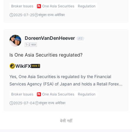
index futures, and options. The platform also provides free
Broker Issues
One Asia Securities
Regulation
educational activities.
2025-07-25
संयुक्त राज्य अमेरिका
DoreenVanDenHeever
1-2 साल
Is One Asia Securities regulated?
WikiFX
जवाब दें
Yes, One Asia Securities is regulated by the Financial
Services Agency (FSA) of Japan and holds a Retail Forex
License with operation number No. 201 issued by the
Broker Issues
One Asia Securities
Regulation
Kanto Local Finance Bureau.
2025-07-04
संयुक्त राज्य अमेरिका
बेसी नहीं