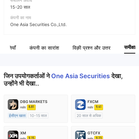
संचालन अवधि
15-20 साल
कंपनी का नाम
One Asia Securities Co.,Ltd.
संक्षिप्त नाम
One Asia Securities
समीक्षा
 कंपनियाँ
कंपनी का सारांश
विक़ी प्रश्न और उत्तर
कंपनी का कर्मचारी
--
जिन उपयोगकर्ताओं ने
One Asia Securities
देखा,
उन्होंने भी देखा..
DBG MARKETS
FXCM
8.81
9.41
स्कोर
स्कोर
ईसीएन खाता
10-15 साल
20 साल से अधिक
ऑस्ट्रेलिया विनियमन
ऑस्ट्रेलिया विनियमन
मार्केट मेकिंग (एमएम)
मार्केट मेकिंग (एमएम)
XM
GTCFX
मुख्य-लेबल MT4
मुख्य-लेबल MT4
9.15
9.23
स्कोर
स्कोर