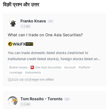
विक़ी प्रश्न और उत्तर
Franko Knavs
1-2 साल
What can I trade on One Asia Securities?
WikiFX
जवाब दें
You can trade domestic listed stocks (restricted to
institutional credit-listed stocks), foreign stocks listed on
the Hong Kong market, index futures, and options.
Broker Issues
One Asia Securities
Account
Platform
Leverage
Instruments
2025-08-05
संयुक्त राज्य अमेरिका
Tom Rossito - Toronto
1-2 साल