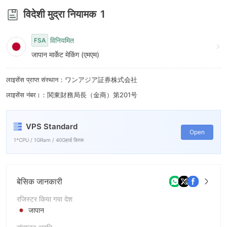
6
विदेशी मुद्रा नियामक
1
7
8
विनियमित
FSA
जापान मार्केट मेकिंग (एमएम)
9
लाइसेंस प्राप्त संस्थान：ワンアジア証券株式会社
लाइसेंस नंबर।：関東財務局長（金商）第201号
VPS Standard
Open
1*CPU / 1GRam / 40Gहार्ड डिस्क
बेसिक जानकारी
रजिस्टर किया गया देश
जापान