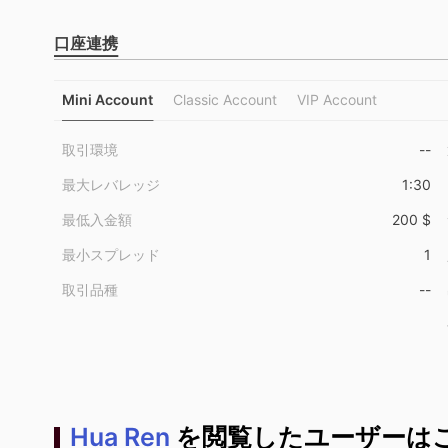
口座連携
Mini Account
Classic Account
VIP Account
取引環境
--
最大レバレッジ
1:30
最低入金額
200 $
最小スプレッド
1
取引品種
--
Hua Ren
を閲覧したユーザーはこ