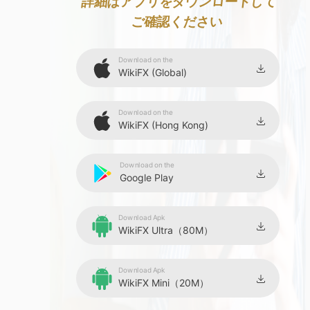
9
詳細はアプリをダウンロードして
ご確認ください
Download on the
WikiFX (Global)
Download on the
WikiFX (Hong Kong)
Download on the
Google Play
Download Apk
WikiFX Ultra（80M）
Download Apk
WikiFX Mini（20M）