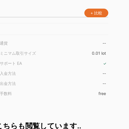
+ 比較
通貨
--
ミニマム取引サイズ
0.01 lot
サポート EA
入金方法
--
出金方法
--
手数料
free
ちらも閲覧しています..