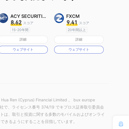
ACY SECURITIES
FXCM
8.62
9.41
スコア
スコア
15-20年間
20年間以上
オーストラリア規制
オーストラリア規制
詳細
詳細
マーケットメイキングライセンス（MM）
マーケットメイキングライセンス（MM）
ウェブサイト
ウェブサイト
MT4フルライセンス
MT4フルライセンス
 (Cyprus) Financial Limited 。 bux europe
る会社で、ライセンス番号 374/19 でキプロス証券取引委員会
マーケットは、取引と投資に関する多数のモバイルおよびオンライ
スできるようにすることを目指しています。