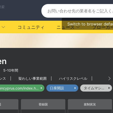
検索
Switch to browser defa
コミュニティ
ニュース
ブローカ
en
|
5-10年間
ンス
|
疑わしい事業範囲
|
ハイリスクレベル
|
口座開設
タイムマシーン
http://huarencyprus.com/index.html
国
登録国
規制状況