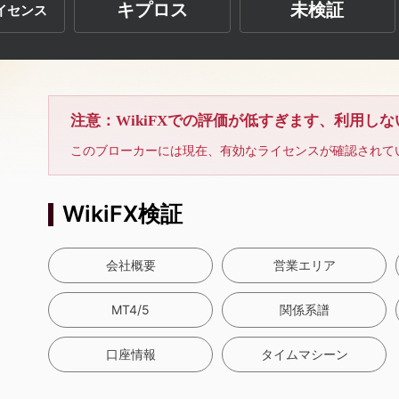
キプロス
未検証
イセンス
注意：WikiFXでの評価が低すぎます、利用し
このブローカーには現在、有効なライセンスが確認されて
WikiFX検証
会社概要
営業エリア
MT4/5
関係系譜
口座情報
タイムマシーン