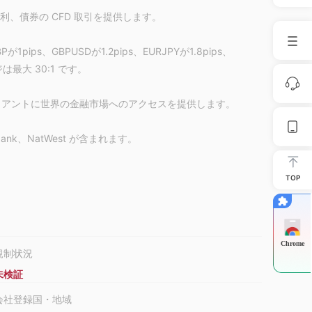
、金利、債券の CFD 取引を提供します。
が1pips、GBPUSDが1.2pips、EURJPYが1.8pips、
最大 30:1 です。
じてクライアントに世界の金融市場へのアクセスを提供します。
bank、NatWest が含まれます。
スを提供します。これは、配布または使用が現地の法律または規制
TOP
れることを目的としたものではありません。このような居
ん。
uxmarkets.eu で BUX Markets に問い合わせることができ
Chrome
規制状況
Y 時間) まで対応します。
未検証
会社登録国・地域