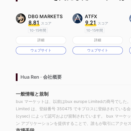
DBG MARKETS
ATFX
8.81
9.21
スコア
スコア
10-15年間
10-15年間
オーストラリア規制
オーストラリア規制
詳細
詳細
マーケットメイキングライセンス（MM）
マーケットメイキングライセンス（MM）
ウェブサイト
ウェブサイト
MT4フルライセンス
MT4フルライセンス
Hua Ren · 会社概要
一般情報と規制
bux マーケットは、以前はbux europe Limitedの商号でした。 Hua Ren
Limited は、登録番号 350475 でキプロスに登録されてい
(cysec) によって認可および規制されています。 bux 
ン アプリケーションを提供することで、誰もが取引にアクセ
市場手段