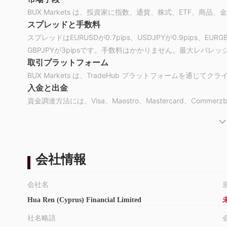
BUX Markets は、投資家に指数、通貨、株式、ETF、商品
スプレッドと手数料
スプレッドはEURUSDが0.7pips、USDJPYが0.9pips、EURGBP
GBPJPYが3pipsです。手数料はかかりません。最大レバレッジは
取引プラットフォーム
BUX Markets は、TradeHub プラットフォームを通
入金と出金
資金調達方法には、Visa、Maestro、Mastercard、Commerz
受け入れられる国
BUX Markets はヨーロッパ居住者のみに CFD サービ
に反する国または管轄区域のいかなる人物に配布または使用さ
住者および国には、米国が含まれますが、これに限定されませ
会社情報
顧客サポート
お客様は、電話 +357.25262181 または電子メール support@b
会社名
ます。サービス チームは、月曜から金曜の 9:00 ～ 18:00 (C
Hua Ren (Cyprus) Financial Limited
社名略語