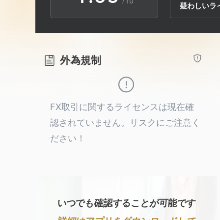
/10
疑わしいラ
2
9
4
3
5
外為規制
4
6
5
7
FX取引に関するライセンスは現在確
認されていません。リスクにご注意く
6
8
ださい！
7
9
8
いつでも確認することが可能です