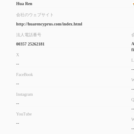
Hua Ren
会社のウェブサイト
http://huarencyprus.com/index.html
法人電話番号
A
00357 25262181
f
X
L
--
-
FaceBook
W
--
-
Instagram
--
-
YouTube
W
--
-