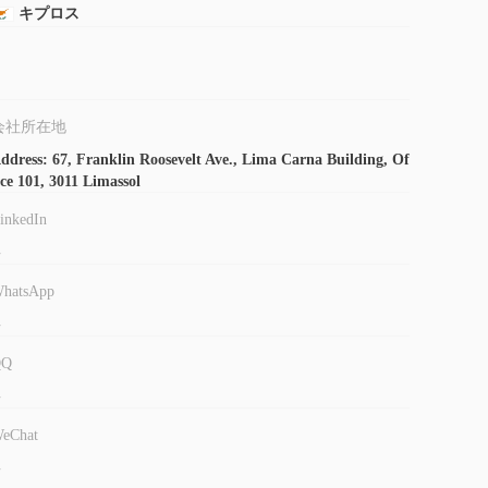
キプロス
会社所在地
ddress: 67, Franklin Roosevelt Ave., Lima Carna Building, Of
ice 101, 3011 Limassol
inkedIn
-
hatsApp
-
QQ
-
eChat
-