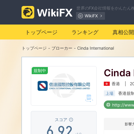
2
世界のFX会社情報をかんたん
WikiFX
0
3
トップページ
ランキング
真相公開
1
4
トップページ
-
ブローカー
-
Cinda International
2
5
Cinda 
規制中
3
6
香港
|
2
4
7
0
香港規
上場
5
8
1
スコア
影響
6
.
9
2