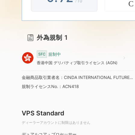
/10
C
7
3
8
4
外為規制
1
9
5
規制中
SFC
6
香港中国 デリバティブ取引ライセンス (AGN)
金融商品取引業者名：CINDA INTERNATIONAL FUTURES LIMITED
7
規制ライセンスNo.：ACN418
8
VPS Standard
9
ディーラーアカウントに制限はありません
デュアルコア・プロセッサー