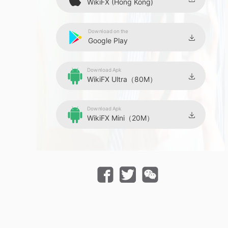
WikiFX (Hong Kong)
Download on the
Google Play
Download Apk
WikiFX Ultra（80M）
Download Apk
WikiFX Mini（20M）