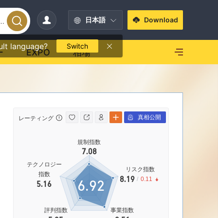
日本語
Download
ult language?
Switch
ー
EXPO
相場
真相公開
レーティング
影響力
規制指数
影響力
7.08
|
中リスク
|
C
テクノロジー
リスク指数
指数
8.19
/
0.11
6.92
5.16
69.20%
評判指数
事業指数
営業エリア