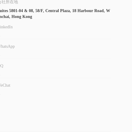
会社所在地
所を提供する必要があります。
uites 5801-04 & 08, 58/F, Central Plaza, 18 Harbour Road, W
簿の最初のページなど）
nchai, Hong Kong
れてください：
inkedIn
-
hatsApp
スに対してさまざまな手数料を課しています。
-
料
などの手数料が必要です。詳細な情報については、次の
e_fee.php
QQ
-
は異なるレートが設定されています。たとえば、ハンセン
$50.1
eChat
ニハンセン指数先物（MHI）の場合は
です。詳細に
m.hk/en/service_fee.php
-
$50
が自動的に差し引かれます。
プラットフォームを提供しています。株式は3つのプラットフォームで