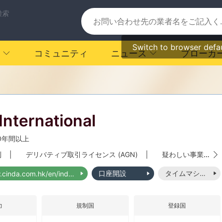
検索
Switch to browser defa
コミュニティ
ニュース
ブローカ
International
0年間以上
制
|
デリバティブ取引ライセンス (AGN)
|
疑わしい事業範囲
口座開設
タイムマシーン
http://www.cinda.com.hk/en/index.php?
力
規制国
登録国