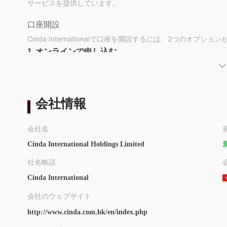
サービスを提供しています。
口座開設
Cinda Internationalで口座を開設するには、2つのオプショ
1. オンラインで申し込む
a. 「信達環球」アプリをインストールする；
b. 口座開設書類を準備する：
有効な身分証明書
会社情報
直近3か月以内に発行された居住地の証明書
対応する住所が居住地と異なる場合は、対応する住所の証明書
香港の銀行口座の証明書（氏名が表示されている必要がありま
会社名
c. 口座開設フォームの関連セクションをすべて記入する。
Cinda International Holdings Limited
d. HKD 10,000（またはUSD/RMB）をCinda Intern
社名略語
e. SMSとメールでの確認通知を待つ。
2. オフラインで申し込む
Cinda International
オフラインで申し込む場合は、以下の書類を持参し、Cinda
会社のウェブサイト
国際本部：香港中環皇后大道中183号中遠大厦45楼：
http://www.cinda.com.hk/en/index.php
香港身分証明書、有効なパスポート
直近3か月以内に発行された住所証明書