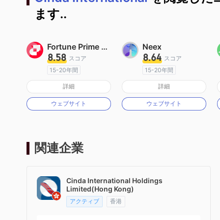
ます..
Fortune Prime Global
Neex
8.58
8.64
スコア
スコア
15-20年間
15-20年間
オーストラリア規制
オーストラリア規制
詳細
詳細
マーケットメイキングライセンス（MM）
マーケットメイキングライセンス（MM）
ウェブサイト
ウェブサイト
MT4フルライセンス
MT4フルライセンス
関連企業
Cinda International Holdings
Limited(Hong Kong)
アクティブ
香港