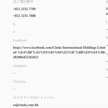
法人電話番号
対応する住所が居住地と異なる場合は、3か月分の対応する住
S
+852 2235-7789
銀行証明書（銀行の明細書、デビットカード、または銀行の帳
a
+852 2235-7888
口座開設用紙
特定の
をダウンロードするには、次のURLを訪
L
https://www.cinda.com.hk/en/open_account.php
X
-
--
Cinda Internationalの手数料
W
Cinda Internationalは、さまざまな金融商品やサービ
FaceBook
-
印紙税、清算手数料、管理手数料、仲介手数
たとえば、
https://www.facebook.com/Cinda-International-Holdings-Limit
ページをご覧ください：
https://www.cinda.com.hk/en/servic
ed-%E4%BF%A1%E9%81%94%E5%9C%8B%E9%9A%9B-
281806455265813
スワップレート
-
先物取引では、スワップレートが課金されます。異なる商品に
Instagram
$100.54
W
指数先物（HSI）の場合、1泊の手数料は
であり、ミ
--
ついては、次のページをご覧ください：
https://www.cinda.co
-
非取引手数料
YouTube
非アクティブアカウント
HK
Cinda Internationalでは、
から
--
カスタマーサポートメール
取引プラットフォーム
cs@cinda.com.hk
Cinda Internationalは、株式と先物の取引に異なる