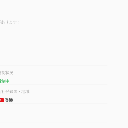
ンがあります：
を別途提供する必要があります
す）
規制状況
規制中
ationalの銀行口座に送金し、入金/振込通知書をアップロードする。
会社登録国・地域
香港
の本社を訪れる必要があります：